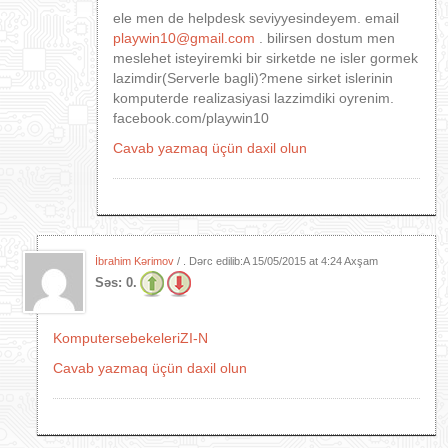
ele men de helpdesk seviyyesindeyem. email
playwin10@gmail.com
. bilirsen dostum men
meslehet isteyiremki bir sirketde ne isler gormek
lazimdir(Serverle bagli)?mene sirket islerinin
komputerde realizasiyasi lazzimdiki oyrenim.
facebook.com/playwin10
Cavab yazmaq üçün daxil olun
İbrahim Kərimov
/ . Dərc edilib:A
15/05/2015 at 4:24 Axşam
Səs:
0.
KomputersebekeleriZI-N
Cavab yazmaq üçün daxil olun