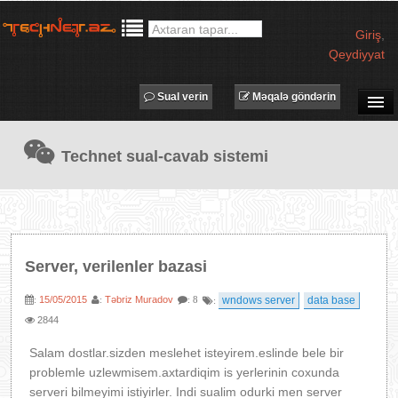
Giriş
,
Qeydiyyat
Sual verin
Məqalə göndərin
SUAL-CAVAB
Technet sual-cavab sistemi
TECHNET TV
MƏQALƏLƏR
İŞ ELANLARI
TƏDBİRLƏR
Server, verilenler bazasi
PROQRAMLAR
15/05/2015
Təbriz Muradov
wndows server
data base
:
:
: 8
:
AVADANLIQLAR
2844
IT LÜĞƏT
Salam dostlar.sizden meslehet isteyirem.eslinde bele bir
XƏBƏRLƏR
problemle uzlewmisem.axtardiqim is yerlerinin coxunda
serveri bilmeyimi istiyirler. Indi sualim odurki men server