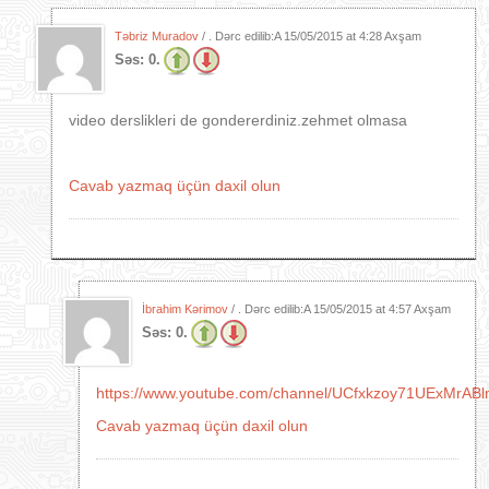
Təbriz Muradov
/ . Dərc edilib:A
15/05/2015 at 4:28 Axşam
Səs:
0.
video derslikleri de gondererdiniz.zehmet olmasa
Cavab yazmaq üçün daxil olun
İbrahim Kərimov
/ . Dərc edilib:A
15/05/2015 at 4:57 Axşam
Səs:
0.
https://www.youtube.com/channel/UCfxkzoy71UExMrABl
Cavab yazmaq üçün daxil olun