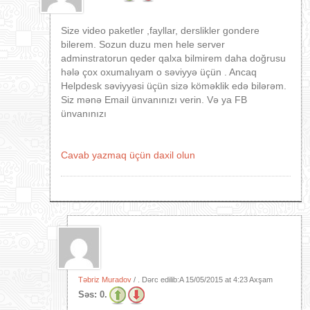
Size video paketler ,fayllar, derslikler gondere
bilerem. Sozun duzu men hele server
adminstratorun qeder qalxa bilmirem daha doğrusu
hələ çox oxumalıyam o səviyyə üçün . Ancaq
Helpdesk səviyyəsi üçün sizə köməklik edə bilərəm.
Siz mənə Email ünvanınızı verin. Və ya FB
ünvanınızı
Cavab yazmaq üçün daxil olun
Təbriz Muradov
/ . Dərc edilib:A
15/05/2015 at 4:23 Axşam
Səs:
0.