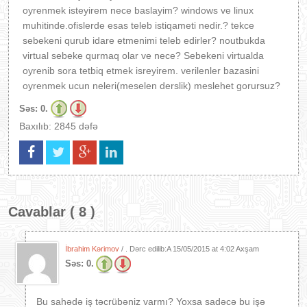
oyrenmek isteyirem nece baslayim? windows ve linux
muhitinde.ofislerde esas teleb istiqameti nedir.? tekce
sebekeni qurub idare etmenimi teleb edirler? noutbukda
virtual sebeke qurmaq olar ve nece? Sebekeni virtualda
oyrenib sora tetbiq etmek isreyirem. verilenler bazasini
oyrenmek ucun neleri(meselen derslik) meslehet gorursuz?
Səs:
0.
Baxılıb: 2845 dəfə
Cavablar ( 8 )
İbrahim Kərimov
/ . Dərc edilib:A
15/05/2015 at 4:02 Axşam
Səs:
0.
Bu sahədə iş təcrübəniz varmı? Yoxsa sadəcə bu işə