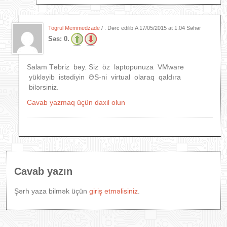
Togrul Memmedzade
/ . Dərc edilib:A
17/05/2015 at 1:04 Səhər
Səs:
0.
Salam Təbriz bəy. Siz öz laptopunuza VMware
yükləyib istədiyin ƏS-ni virtual olaraq qaldıra
bilərsiniz.
Cavab yazmaq üçün daxil olun
Cavab yazın
Şərh yaza bilmək üçün
giriş etməlisiniz
.