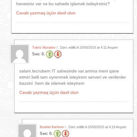
həvəsiniz var və bu sahədə işləmək isdəyirsiniz?
Cavab yazmaq üçün daxil olun
Təbriz Muradov
/ . Dərc edilib:A
15/05/2015 at 4:11 Axşam
Səs:
0.
salam.tecrubem IT sahesinde var.amma meni qane
etmir/.belli tam oyrenmek isteyirem serveri ve verilenler
bazsini .hem de islemek isteyirem
Cavab yazmaq üçün daxil olun
İbrahim Kərimov
/ . Dərc edilib:A
15/05/2015 at 4:19 Axşam
Səs:
0.