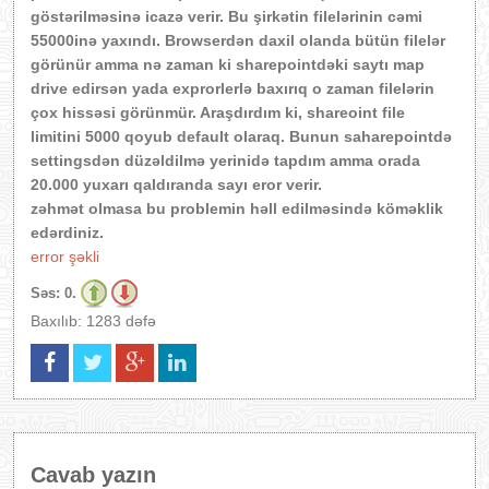
göstərilməsinə icazə verir. Bu şirkətin filelərinin cəmi
55000inə yaxındı. Browserdən daxil olanda bütün filelər
görünür amma nə zaman ki sharepointdəki saytı map
drive edirsən yada exprorlerlə baxırıq o zaman filelərin
çox hissəsi görünmür. Araşdırdım ki, shareoint file
limitini 5000 qoyub default olaraq. Bunun saharepointdə
settingsdən düzəldilmə yerinidə tapdım amma orada
20.000 yuxarı qaldıranda sayı eror verir.
zəhmət olmasa bu problemin həll edilməsində köməklik
edərdiniz.
error şəkli
Səs:
0.
Baxılıb: 1283 dəfə
Cavab yazın