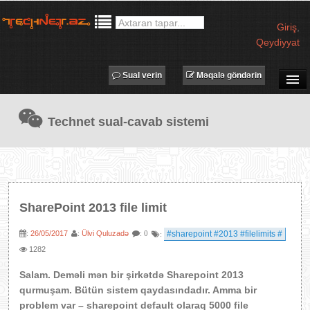
Giriş
,
Qeydiyyat
Sual verin
Məqalə göndərin
SUAL-CAVAB
Technet sual-cavab sistemi
TECHNET TV
MƏQALƏLƏR
İŞ ELANLARI
TƏDBİRLƏR
SharePoint 2013 file limit
PROQRAMLAR
26/05/2017
Ülvi Quluzadə
#sharepoint #2013 #filelimits #
:
:
: 0
:
AVADANLIQLAR
1282
IT LÜĞƏT
Salam. Deməli mən bir şirkətdə Sharepoint 2013
XƏBƏRLƏR
qurmuşam. Bütün sistem qaydasındadır. Amma bir
problem var – sharepoint default olaraq 5000 file