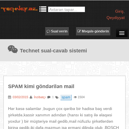
Giriş
,
Qeydiyyat
Sual verin
Məqalə göndərin
SUAL-CAVAB
Technet sual-cavab sistemi
TECHNET TV
MƏQALƏLƏR
İŞ ELANLARI
TƏDBİRLƏR
SPAM kimi göndərilən mail
PROQRAMLAR
03/02/2015
İnzibatçı
spam
1504
:
:
: 1
:
AVADANLIQLAR
IT LÜĞƏT
Hər kəsə salamlar ,bugun çox qəribə bir hadisə baş verdi
şirkətdə,kassir xanımın adından (hansı ki satış ilə əlaqəsi
XƏBƏRLƏR
yoxdur ) bir müştəriyə mail gedib,mail nüfuzlu şirkətlərdən
birinə gedib,iki dəfə,məzmun isə erməni dilində olub ,BOSCH