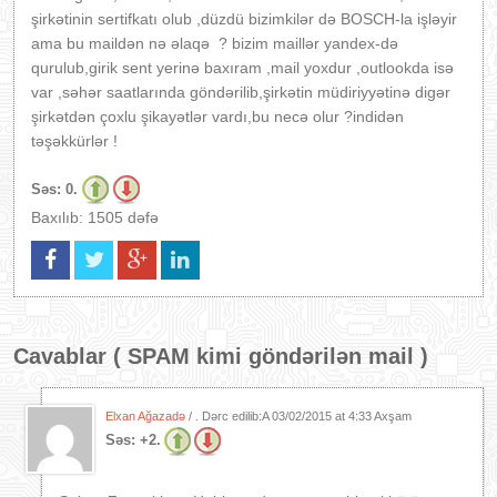
şirkətinin sertifkatı olub ,düzdü bizimkilər də BOSCH-la işləyir
ama bu maildən nə əlaqə ? bizim maillər yandex-də
qurulub,girik sent yerinə baxıram ,mail yoxdur ,outlookda isə
var ,səhər saatlarında göndərilib,şirkətin müdiriyyətinə digər
şirkətdən çoxlu şikayətlər vardı,bu necə olur ?indidən
təşəkkürlər !
Səs:
0.
Baxılıb: 1505 dəfə
Cavablar (
SPAM kimi göndərilən mail
)
Elxan Ağazadə
/ . Dərc edilib:A
03/02/2015 at 4:33 Axşam
Səs:
+2.