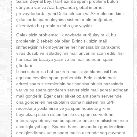
Salam Zeynal bəy. Hal-hazırda spam problemi bütün
dünyada var və Azərbaycanda global internet
provayderlərdə, yəni Delta telecom və Azertelecom kimi
şirkətlərdə spam əleyhinə sistemlər olmadığından,
ölkemizdə bu problem daha çox yayılıb.
Gələk sizin problemə: İlk növbədə vurğulayım ki, bu
problemin 2 səbəbi ola bilər. Birincisi, sizin mail
istifadəçisinin kompyuterinə hər hansısa bir xarakterik
virus düsüb və istifadəçinin mail ünvanını scan edib, hər
hansısa bir bazaya yazir və bu mail adından spam
göndərir.
İkinci səbəb isə hal-hazırda mail sistemlərini əsil bas
aqrisina cevrilen spam probemidir. Bele ki sizin mail
adresi spam sistemlerinin her hansisa birinin bazasinda
var ve bu spam gonderen server sizin mail adresi adindan
mail gonderir. Eger qarsi sirket oz antispam serverinde
ona gonderilen mektublarin domain sisteminin SPF
recordunu yoxlamirsa ve ya spamhouse.org kimi
beynelxalq spam sistemleri ile oz spam serverlerini
inteqrasiya etmeyibse bu spamlar onlarin mailsistemlerine
asanliqla yol tapir. Spamin hansi unvandan gonderildiyini
deqiqlesdirmek ucun spam mailin uzerinde saq duymeni