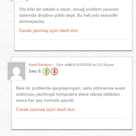
Ola bilər bir səbəbi o olsun, ancağ problem yaranan
sistemdə dropbox yüklü deyil. Bu həll yolu təəssüfki
alınmayacaq.
Cavab yazmaq üçün daxil olun
Kamil Shiraliyev
/ . Dərc edilib:A
31/03/2016 at 5:51 Axşam
Səs:
0.
Bele bir problemlə qarşılaşmışam, səhv etmirəmsə avast
antivirusu yazılmışdı komputerə əlavə olaraq sildikdən
sonra hər şey normala qayıtdı.
Cavab yazmaq üçün daxil olun