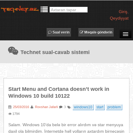
Giriş
,
Qeydiyyat
Sual verin
Məqalə göndərin
SUAL-CAVAB
Technet sual-cavab sistemi
TECHNET TV
MƏQALƏLƏR
İŞ ELANLARI
TƏDBİRLƏR
Start Menu and Cortana doesn’t work in
PROQRAMLAR
Windows 10 build 10122
AVADANLIQLAR
25/03/2016
Rovshan Jafarli
windows10
start
problem
:
:
: 3
:
IT LÜĞƏT
1794
XƏBƏRLƏR
Salam. Windows 10’da belə bir error alırdım və star menyuya
daxil ola bilmirdim. İnternetdə həll yolların axtardım birneçəsin