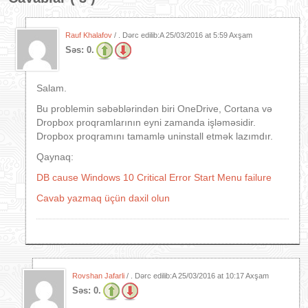
Rauf Khalafov
/ . Dərc edilib:A
25/03/2016 at 5:59 Axşam
Səs:
0.
Salam.
Bu problemin səbəblərindən biri OneDrive, Cortana və
Dropbox proqramlarının eyni zamanda işləməsidir.
Dropbox proqramını tamamlə uninstall etmək lazımdır.
Qaynaq:
DB cause Windows 10 Critical Error Start Menu failure
Cavab yazmaq üçün daxil olun
Rovshan Jafarli
/ . Dərc edilib:A
25/03/2016 at 10:17 Axşam
Səs:
0.