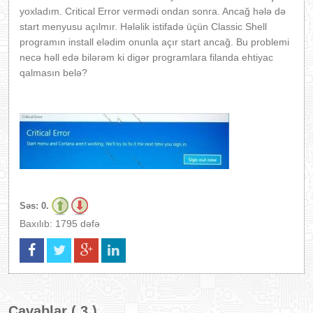
yoxladım. Critical Error vermədi ondan sonra. Ancağ hələ də
start menyusu açılmır. Hələlik istifadə üçün Classic Shell
programın install elədim onunla açır start ancağ. Bu problemi
necə həll edə bilərəm ki digər programlara filanda ehtiyac
qalmasın belə?
Səs:
0.
Baxılıb: 1795 dəfə
Cavablar ( 3 )