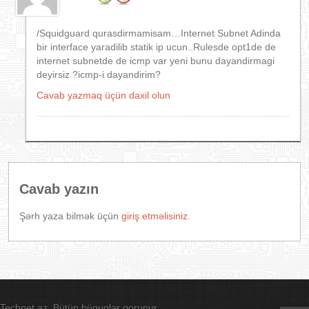
/Squidguard qurasdirmamisam…Internet Subnet Adinda
bir interface yaradilib statik ip ucun..Rulesde opt1de de
internet subnetde de icmp var yeni bunu dayandirmagi
deyirsiz ?icmp-i dayandirim?
Cavab yazmaq üçün daxil olun
Cavab yazın
Şərh yaza bilmək üçün
giriş etməlisiniz
.
Technet.az. Bütün hüquqlar qorunur.