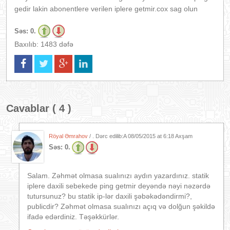
gedir lakin abonentlere verilen iplere getmir.cox sag olun
Səs:
0.
Baxılıb: 1483 dəfə
Cavablar ( 4 )
Röyal Əmrahov
/ . Dərc edilib:A
08/05/2015 at 6:18 Axşam
Səs:
0.
Salam. Zəhmət olmasa sualınızı aydın yazardınız. statik
iplere daxili sebekede ping getmir deyəndə nəyi nəzərdə
tutursunuz? bu statik ip-lər daxili şəbəkədəndirmi?,
publicdir? Zəhmət olmasa sualınızı açıq və dolğun şəkildə
ifadə edərdiniz. Təşəkkürlər.