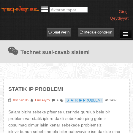
Giriş
,
Qeydiyyat
Sual verin
Məqalə göndərin
SUAL-CAVAB
Technet sual-cavab sistemi
TECHNET TV
MƏQALƏLƏR
İŞ ELANLARI
TƏDBİRLƏR
STATIK IP PROBLEMI
PROQRAMLAR
08/05/2015
Emil Aliyev
STATIK IP PROBLEMI
1482
:
:
: 4
:
AVADANLIQLAR
IT LÜĞƏT
Salam bizim sebeke pfsense uzerinde qurulub bele bir
problem var statik iplere daxili sebekede ping getmir
XƏBƏRLƏR
qosulmaq olmur lakin kenar sebekede problemsiz
isleyir.bunun sebebi ne ola biler gatewayine ise daxilde ping