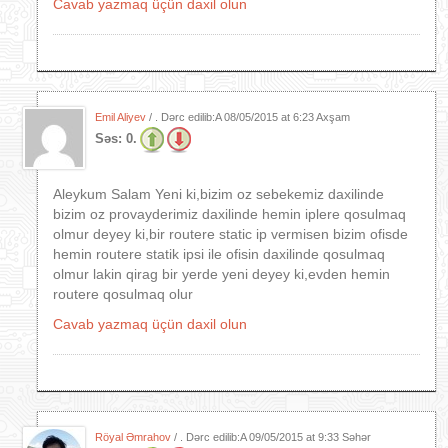
Cavab yazmaq üçün daxil olun
Emil Aliyev
/ . Dərc edilib:A
08/05/2015 at 6:23 Axşam
Səs:
0.
Aleykum Salam Yeni ki,bizim oz sebekemiz daxilinde
bizim oz provayderimiz daxilinde hemin iplere qosulmaq
olmur deyey ki,bir routere static ip vermisen bizim ofisde
hemin routere statik ipsi ile ofisin daxilinde qosulmaq
olmur lakin qirag bir yerde yeni deyey ki,evden hemin
routere qosulmaq olur
Cavab yazmaq üçün daxil olun
Röyal Əmrahov
/ . Dərc edilib:A
09/05/2015 at 9:33 Səhər