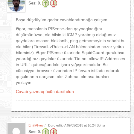
Səs:
0.
Başa düşdüyüm qədər cavablandırmağa çalışım.
Əgər, məsələnin PfSense-dən qaynaqladığını
düşürsünüzsə, ola bilsin ki ICMP yaratmış olduğunuz
qaydalara əsasən bloklanib, ping getməməyinin səbəbi bu
ola bilər (Firewall->Rules->LAN bölməsindən nəzər yetirə
bilərsiniz). Əgər PfSense üzərində SquidGuard qurulubsa,
yatardığınız qaydalar üzərində”Do not allow IP-Addresses
in URL” qutucuğundakı işarə yığışdırılmalıdır. Bu
xüsusiyyət browser üzərindən IP ünvan istifadə edərək
qoşulmanın qarşısını alır. Zəhmət olmasa bunları
yoxlayın.
Cavab yazmaq üçün daxil olun
Emil Aliyev
/ . Dərc edilib:A
09/05/2015 at 10:24 Səhər
Səs:
0.