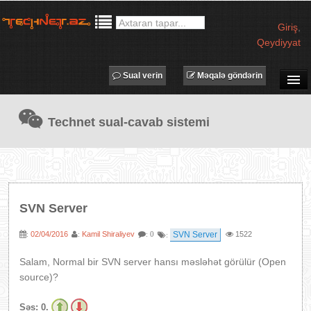
Giriş
,
Qeydiyyat
Sual verin
Məqalə göndərin
SUAL-CAVAB
Technet sual-cavab sistemi
TECHNET TV
MƏQALƏLƏR
İŞ ELANLARI
TƏDBİRLƏR
SVN Server
PROQRAMLAR
02/04/2016
Kamil Shiraliyev
SVN Server
1522
:
:
: 0
:
AVADANLIQLAR
IT LÜĞƏT
Salam, Normal bir SVN server hansı məsləhət görülür (Open
source)?
XƏBƏRLƏR
Səs:
0.