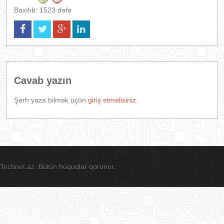
Baxılıb: 1523 dəfə
Cavab yazın
Şərh yaza bilmək üçün
giriş etməlisiniz
.
Technet.az. Bütün hüquqlar qorunur.