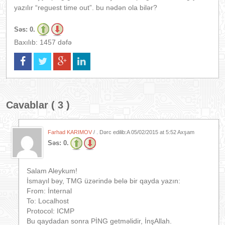
yazılır “reguest time out”. bu nədən ola bilər?
Səs:
0.
Baxılıb: 1457 dəfə
Cavablar ( 3 )
Farhad KARIMOV
/ . Dərc edilib:A
05/02/2015 at 5:52 Axşam
Səs:
0.
Salam Aleykum!
İsmayıl bəy, TMG üzərində belə bir qayda yazın:
From: İnternal
To: Localhost
Protocol: ICMP
Bu qaydadan sonra PİNG getməlidir, İnşAllah.