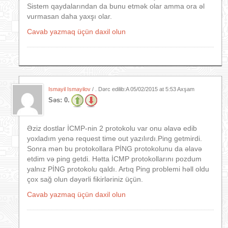
Sistem qaydalarından da bunu etmək olar amma ora əl
vurmasan daha yaxşı olar.
Cavab yazmaq üçün daxil olun
Ismayil Ismayilov
/ . Dərc edilib:A
05/02/2015 at 5:53 Axşam
Səs:
0.
Əziz dostlar İCMP-nin 2 protokolu var onu əlavə edib
yoxladım yenə request time out yazılırdı.Ping getmirdi.
Sonra mən bu protokollara PİNG protokolunu da əlavə
etdim və ping getdi. Hətta İCMP protokollarını pozdum
yalnız PİNG protokolu qaldı. Artıq Ping problemi həll oldu
çox sağ olun dəyərli fikirləriniz üçün.
Cavab yazmaq üçün daxil olun