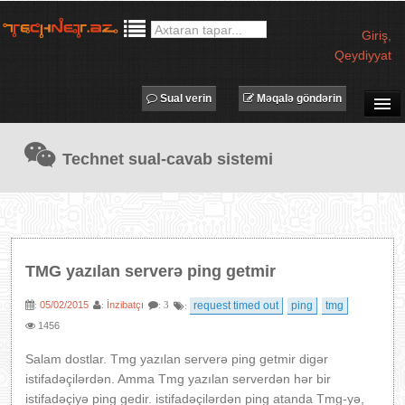
Giriş
,
Qeydiyyat
Sual verin
Məqalə göndərin
SUAL-CAVAB
Technet sual-cavab sistemi
TECHNET TV
MƏQALƏLƏR
İŞ ELANLARI
TƏDBİRLƏR
TMG yazılan serverə ping getmir
PROQRAMLAR
05/02/2015
İnzibatçı
request timed out
ping
tmg
:
:
: 3
:
AVADANLIQLAR
1456
IT LÜĞƏT
Salam dostlar. Tmg yazılan serverə ping getmir digər
XƏBƏRLƏR
istifadəçilərdən. Amma Tmg yazılan serverdən hər bir
istifadəçiyə ping gedir. istifadəçilərdən ping atanda Tmg-yə,