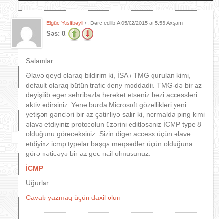
Elgüc Yusifbəyli
/ . Dərc edilib:A
05/02/2015 at 5:53 Axşam
Səs:
0.
Salamlar.
Əlavə qeyd olaraq bildirim ki, İSA / TMG qurulan kimi,
default olaraq bütün trafic deny moddadir. TMG-də bir az
dəyişilib əgər sehribazla hərəkət etsəniz bəzi accessləri
aktiv edirsiniz. Yenə burda Microsoft gözəllikləri yeni
yetişən gəncləri bir az çətinliyə salır ki, normalda ping kimi
əlavə etdiyiniz protocolun üzərini editləsəniz İCMP type 8
olduğunu görəcəksiniz. Sizin digər access üçün əlavə
etdiyinz icmp typelar başqa məqsədlər üçün olduğuna
görə nəticəyə bir az gec nail olmusunuz.
İCMP
Uğurlar.
Cavab yazmaq üçün daxil olun