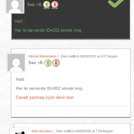
Səs:
+8.
Həlli :
Hər iki serverdə ID=002 etmək imiş.
Hikmət Məmmədov
/ . Dərc edilib:A
16/05/2015 at 4:27 Axşam
Səs:
+8.
Həlli :
Hər iki serverdə ID=002 etmək imiş.
Cavab yazmaq üçün daxil olun
Araz Ayyubov
/ . Dərc edilib:A
16/05/2015 at 7:54 Axşam