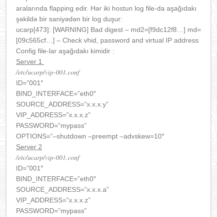
aralarında flapping edir. Hər iki hostun log file-da aşağıdakı
şəkildə bir saniyədən bir log duşur:
ucarp[473]: [WARNING] Bad digest – md2=[f9dc12f8…] md=
[09c565cf…] – Check vhid, password and virtual IP address
Config file-lar aşağıdakı kimidir :
Server 1
/etc/ucarp/vip-001.conf
ID=”001″
BIND_INTERFACE=”eth0″
SOURCE_ADDRESS=”x.x.x.y”
VIP_ADDRESS=”x.x.x.z”
PASSWORD=”mypass”
OPTIONS=”–shutdown –preempt –advskew=10″
Server 2
/etc/ucarp/vip-001.conf
ID=”001″
BIND_INTERFACE=”eth0″
SOURCE_ADDRESS=”x.x.x.a”
VIP_ADDRESS=”x.x.x.z”
PASSWORD=”mypass”