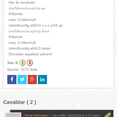
Hər iki serverdə:
/usr/libexec/ucarp/vip-up
#!/bin/sh
exec 2>/dev/null
/sbin/ifconfig eth0:0 x.x.x.z/24 up
/usr/libexec/ucarp/vip-down
#!/bin/sh
exec 2>/dev/null
/sbin/ifconfig eth0:0 down
Öncədən təşəkkür edirəm!
Səs:
0.
Baxılıb: 3173 dəfə
Cavablar ( 2 )
Hikmət Məmmədov
/ . Dərc edilib:
16/05/2015 at 4:27 Axşam