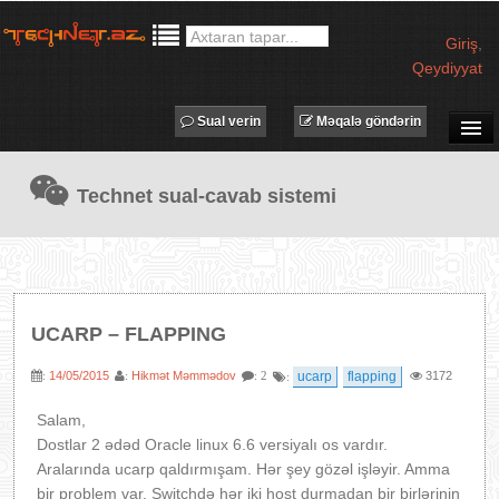
Giriş
,
Qeydiyyat
Sual verin
Məqalə göndərin
SUAL-CAVAB
Technet sual-cavab sistemi
TECHNET TV
MƏQALƏLƏR
İŞ ELANLARI
TƏDBİRLƏR
UCARP – FLAPPING
PROQRAMLAR
14/05/2015
Hikmət Məmmədov
ucarp
flapping
3172
:
:
: 2
:
AVADANLIQLAR
IT LÜĞƏT
Salam,
Dostlar 2 ədəd Oracle linux 6.6 versiyalı os vardır.
XƏBƏRLƏR
Aralarında ucarp qaldırmışam. Hər şey gözəl işləyir. Amma
bir problem var. Switchdə hər iki host durmadan bir birlərinin