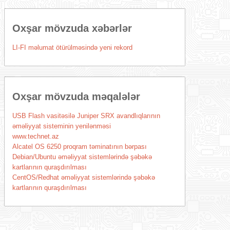
Oxşar mövzuda xəbərlər
LI-FI məlumat ötürülməsində yeni rekord
Oxşar mövzuda məqalələr
USB Flash vasitəsilə Juniper SRX avandlıqlarının
əməliyyat sisteminin yenilənməsi
www.technet.az
Alcatel OS 6250 proqram təminatının bərpası
Debian/Ubuntu əməliyyat sistemlərində şəbəkə
kartlarının quraşdırılması
CentOS/Redhat əməliyyat sistemlərində şəbəkə
kartlarının quraşdırılması