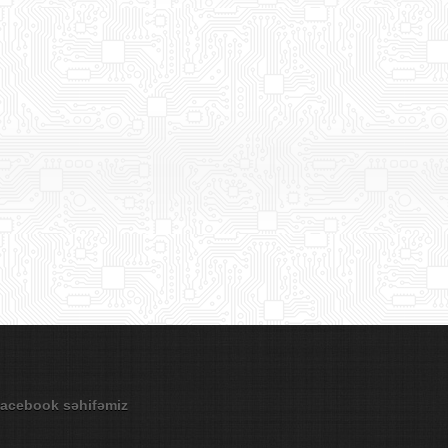
acebook səhifəmiz