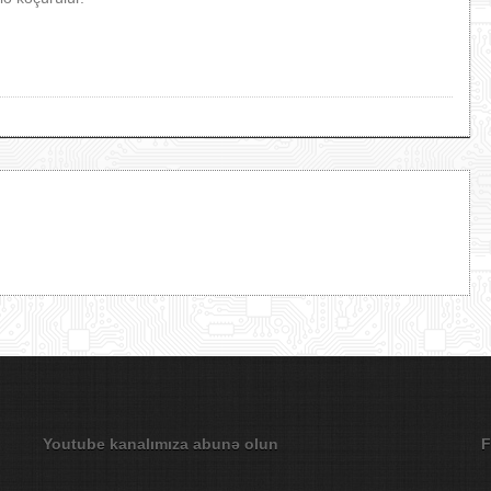
Youtube kanalımıza abunə olun
F