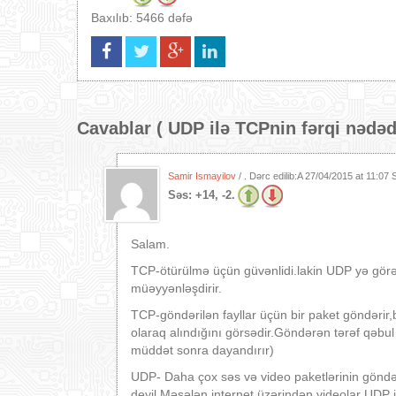
Baxılıb: 5466 dəfə
Cavablar (
UDP ilə TCPnin fərqi nədəd
Samir Ismayilov
/ . Dərc edilib:A
27/04/2015 at 11:07 
Səs:
+14, -2.
Salam.
TCP-ötürülmə üçün güvənlidi.lakin UDP yə görə 
müəyyənləşdirir.
TCP-göndərilən fayllar üçün bir paket göndərir
olaraq alındığını görsədir.Göndərən tərəf qəbul
müddət sonra dayandırır)
UDP- Daha çox səs və video paketlərinin göndəri
deyil.Məsələn internet üzərindən videolar UDP i