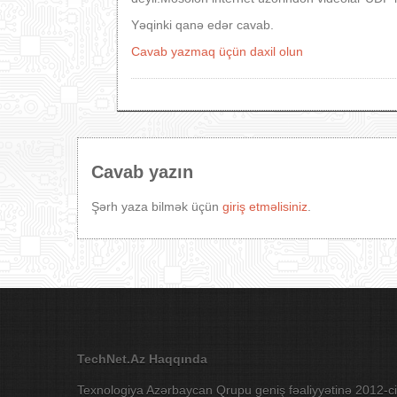
Yəqinki qanə edər cavab.
Cavab yazmaq üçün daxil olun
Cavab yazın
Şərh yaza bilmək üçün
giriş etməlisiniz
.
TechNet.Az Haqqında
Texnologiya Azərbaycan Qrupu geniş fəaliyyətinə 2012-ci