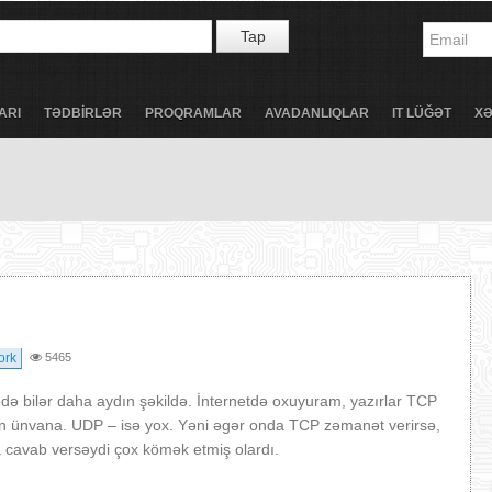
Tap
ARI
TƏDBİRLƏR
PROQRAMLAR
AVADANLIQLAR
IT LÜĞƏT
X
ork
5465
edə bilər daha aydın şəkildə. İnternetdə oxuyuram, yazırlar TCP
in ünvana. UDP – isə yox. Yəni əgər onda TCP zəmanət verirsə,
 cavab versəydi çox kömək etmiş olardı.