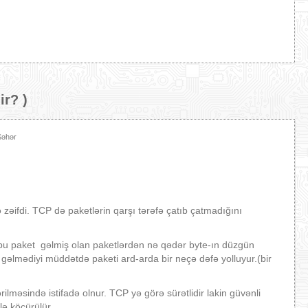
ir?
)
Səhər
zəifdi. TCP də paketlərin qarşı tərəfə çatıb çatmadığını
,bu paket gəlmiş olan paketlərdən nə qədər byte-ın düzgün
 gəlmədiyi müddətdə paketi ard-arda bir neçə dəfə yolluyur.(bir
lməsində istifadə olnur. TCP yə görə sürətlidir lakin güvənli
lə köçürülür.