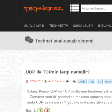
SUAL-CAVAB
TECHNET TV
MƏQALƏLƏR
İŞ ELANL
Technet sual-cavab sistemi
UDP ilə TCPnin fərqi nədədir?
27/04/2015
Amir Damirov
ports
udp
tcp
netw
:
:
: 1
:
Salam. Kimsə UDP və TCP portlarının fərqlərini izah 
– Zəmanət verir ki, göndərilən məlumat çatacaq həm
onda UDP-yə nə gərək ? Şəbəkə mütəxəssisləri suala
Səs:
0.