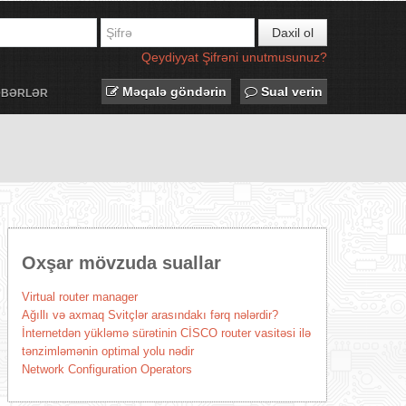
Daxil ol
Qeydiyyat
Şifrəni unutmusunuz?
Məqalə göndərin
Sual verin
ƏBƏRLƏR
Oxşar mövzuda suallar
Virtual router manager
Ağıllı və axmaq Svitçlər arasındakı fərq nələrdir?
İnternetdən yükləmə sürətinin CİSCO router vasitəsi ilə
tənzimləmənin optimal yolu nədir
Network Configuration Operators