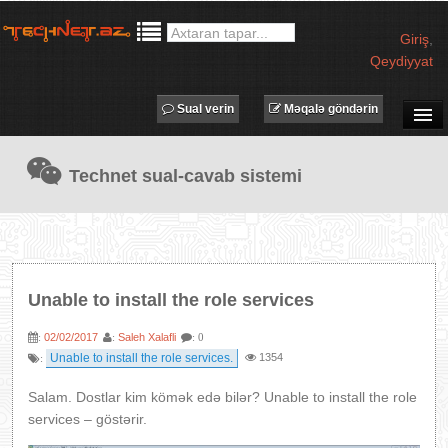
Giriş
,
Qeydiyyat
Sual verin
Məqalə göndərin
SUAL-CAVAB
Technet sual-cavab sistemi
TECHNET TV
MƏQALƏLƏR
İŞ ELANLARI
TƏDBİRLƏR
Unable to install the role services
PROQRAMLAR
02/02/2017
Saleh Xalafli
:
:
: 0
AVADANLIQLAR
Unable to install the role services.
1354
:
IT LÜĞƏT
Salam. Dostlar kim kömək edə bilər? Unable to install the role
XƏBƏRLƏR
services – göstərir.