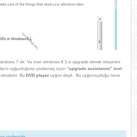
indows 7-dir. Və mən windows 8.1-ə upgrade etmək istəyirəm.
amların uyğunluğunu yoxlamaq üçün
“upgrade assistance” tool
-
olmalıdır. Bu
DVD player
uyğun deyil.. Bu uyğunsuzluğu necə
q verilmişdir.