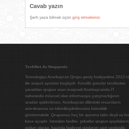
Cavab yazın
Şərh yaza bilmək üçün
giriş etməlisiniz
.
TechNet.Az Haqqında
Texnologiya Azərbaycan Qrupu geniş fəaliyyətinə 2012-ci
ilin avqust ayından başlayıb. Könüllü gənclər tərəfindən
yaradılan qrupun əsas məqsədi Azərbaycanda İT
sahəsində mövcud olan informasiya çatışmazlığının
aradan qaldırılması, Azərbaycan dilindəki resursların
artırılmasına və təkmilləşdirilməsinə köməklik
göstərməkdir. Qrupumuz heç bir quruma tabe deyil və hə
kəsə açıqdır. İstənilən fərdlər, şirkətlər qrupun qaydaları
uyğun olaraq, hazırda fəaliyyət göstərən sayt vasitəsilə