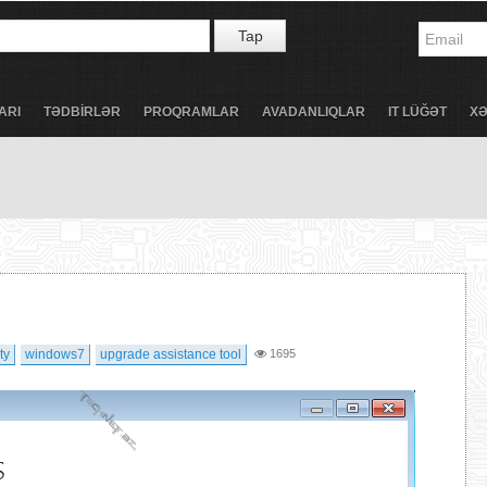
Tap
ARI
TƏDBİRLƏR
PROQRAMLAR
AVADANLIQLAR
IT LÜĞƏT
X
ty
windows7
upgrade assistance tool
1695