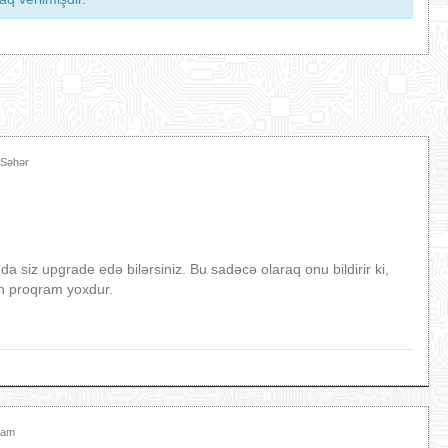
 Səhər
 siz upgrade edə bilərsiniz. Bu sadəcə olaraq onu bildirir ki,
n proqram yoxdur.
şam