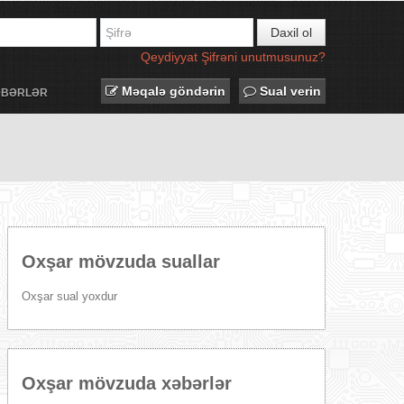
Daxil ol
Qeydiyyat
Şifrəni unutmusunuz?
Məqalə göndərin
Sual verin
ƏBƏRLƏR
Oxşar mövzuda suallar
Oxşar sual yoxdur
Oxşar mövzuda xəbərlər