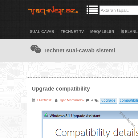
SUAL-CAVAB
TECHNET TV
MƏQALƏLƏR
İŞ ELANL
Technet sual-cavab sistemi
Upgrade compatibility
11/03/2015
Ilgar Mammadov
upgrade
compatibili
:
:
: 4
: