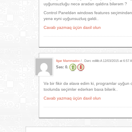
uyğunsuzluğu necə aradan qaldıra bilərəm ?
Control Paneldən windows features seçimindən
yenə eyni uyğunsuzluq gəldi..
Cavab yazmaq üçün daxil olun
Ilgar Mammadov
/ . Dərc edilib:A
12/03/2015 at 6:57
Səs:
0.
Və bir fikir də əlavə edim ki, programlar uyğ
toolunda seçimlər edərkən baxa bilərik..
Cavab yazmaq üçün daxil olun