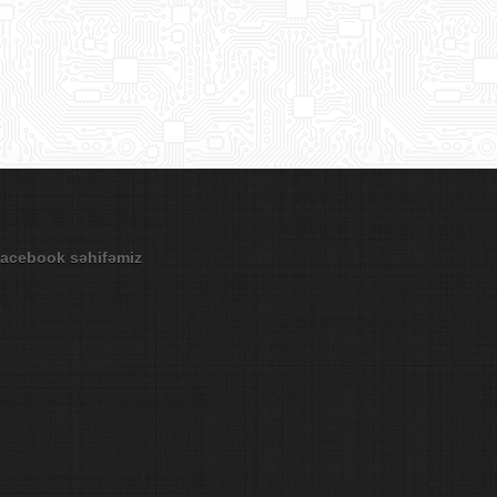
acebook səhifəmiz