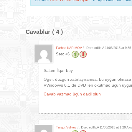
Cavablar ( 4 )
Farhad KARIMOV
/ . Dərc edilib:A
11/03/2015 at 9:35
Səs:
+6.
Salam İlqar bəy,
Əgər, düzgün xatırlayıramsa, bu uyğun olmasa da
VVindovvs 8.1`də DVD`ləri oxutmaq üçün uyğu
Cavab yazmaq üçün daxil olun
Turqut Vəliyev
/ . Dərc edilib:A
11/03/2015 at 1:29 Ax