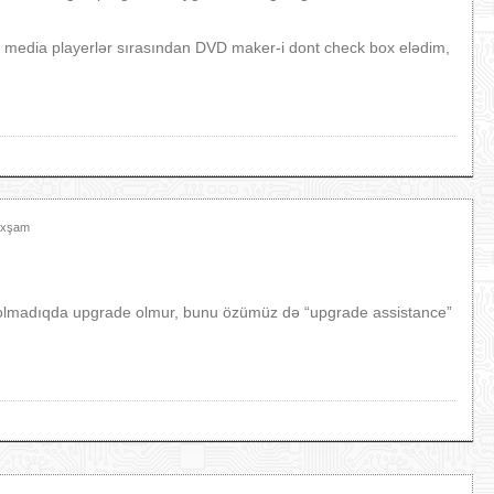
 media playerlər sırasından DVD maker-i dont check box elədim,
 Axşam
un olmadıqda upgrade olmur, bunu özümüz də “upgrade assistance”