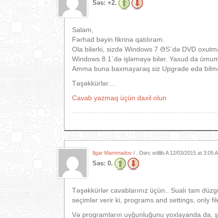
Səs:
+2.
Salam,
Fərhad bəyin fikrinə qatılıram.
Ola bilərki, sizdə Windows 7 ƏS`də DVD oxut
Windows 8.1`də işləməyə bilər. Yaxud da ümum
Amma buna baxmayaraq siz Upgrade edə bilməl
Təşəkkürlər…
Cavab yazmaq üçün daxil olun
Ilgar Mammadov
/ . Dərc edilib:A
12/03/2015 at 3:05
Səs:
0.
Təşəkkürlər cavablarınız üçün.. Sualı tam dü
seçimlər verir ki, programs and settings, only f
Və programların uyğunluğunu yoxlayanda da, şə