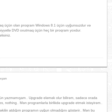
maq üçün olan proqram Windows 8.1 üçün uyğunsuzdur və
iyyətlə DVD oxutmaq üçün heç bir proqram yoxdur.
isiniz.
 Axşam
zgün yazmamışam.. Upgrade eləmək olur bilirəm, sadəcə orada
iles, nothing.. Mən programlarla birlikdə upgrade etmək istəyirəm..
kilin atdığım programın uyğun olmadığını göstərir.. Mən bu