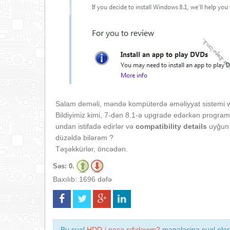
Salam deməli, məndə kompüterdə əməliyyat sistemi w
Bildiyimiz kimi, 7-dən 8.1-ə upgrade edərkən progr
undan istifadə edirlər və
compatibility details
uyğun 
düzəldə bilərəm ?
Təşəkkürlər, öncədən.
Səs:
0.
Baxılıb: 1696 dəfə
Bu sual
HDD-i necə sıfırlayım?
məqaləsinə sual olara