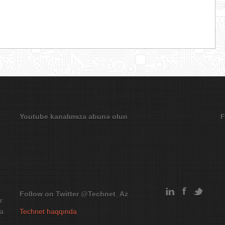
Youtube kanalımıza abunə olun
F
Follow on Twitter
@Technet_Az
r
na
Technet haqqında