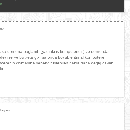
r.
hər
nsısa domenə bağlanıb (yəqinki iş komputeridir) və domendə
eyilsə və bu xəta çıxırsa onda böyük ehtimal komputerə
ncərənin çıxmasına səbəbdir istənilən halda daha dəqiq cavab
ır.
7 Axşam