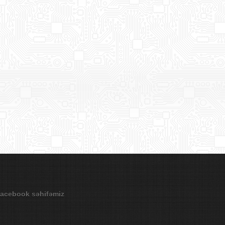
acebook səhifəmiz