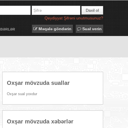
Daxil ol
Qeydiyyat
Şifrəni unutmusunuz?
Məqalə göndərin
Sual verin
ƏBƏRLƏR
Oxşar mövzuda suallar
Oxşar sual yoxdur
Oxşar mövzuda xəbərlər