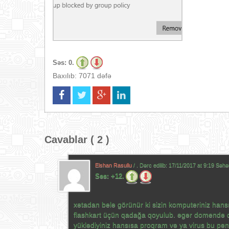
Səs:
0.
Baxılıb: 7071 dəfə
Cavablar ( 2 )
Elshan Rasullu
/ . Dərc edilib:
17/11/2017 at 9:19 Səhə
Səs:
+12.
xətadan belə görünür ki sizin komputeriniz han
flashkart üçün qadağa qoyulub. əgər domendə d
yüklədiyiniz hansısa proqram və ya virus bu pə