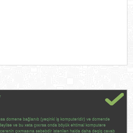
r
sısa domenə bağlanıb (yəqinki iş komputeridir) və domendə
eyilsə və bu xəta çıxırsa onda böyük ehtimal komputerə
ncərənin çıxmasına səbəbdir istənilən halda daha dəqiq cavab