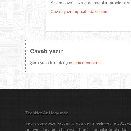
Salam cavabiniza gore sagolun problemi he
Cavab yazmaq üçün daxil olun
Cavab yazın
Şərh yaza bilmək üçün
giriş etməlisiniz
.
TechNet.Az Haqqında
Texnologiya Azərbaycan Qrupu geniş fəaliyyətinə 2012-ci
ilin avqust ayından başlayıb. Könüllü gənclər tərəfindən