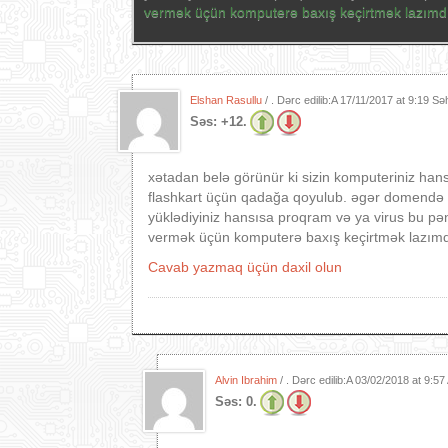
vermək üçün komputerə baxış keçirtmək lazımdı
Elshan Rasullu
/ . Dərc edilib:A
17/11/2017 at 9:19 Sə
Səs:
+12.
xətadan belə görünür ki sizin komputeriniz ha
flashkart üçün qadağa qoyulub. əgər domendə d
yüklədiyiniz hansısa proqram və ya virus bu pə
vermək üçün komputerə baxış keçirtmək lazımd
Cavab yazmaq üçün daxil olun
Alvin Ibrahim
/ . Dərc edilib:A
03/02/2018 at 9:5
Səs:
0.