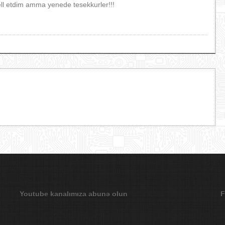
ll etdim amma yenede tesekkurler!!!
Youtube kanalımıza abunə olun
F