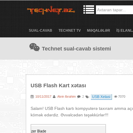
SUAL-CAVAB
TECHNET TV
MƏQALƏLƏR
İŞ ELANL
Technet sual-cavab sistemi
USB Flash Kart xətası
10/11/2017
Alvin Ibrahim
USB Xetasi
7070
:
:
: 2
:
Salam! USB Flash kartı kompyuterə taxıram amma açı
kömək edərdiz. Əvvəlcədən təşəkkürlər!!!