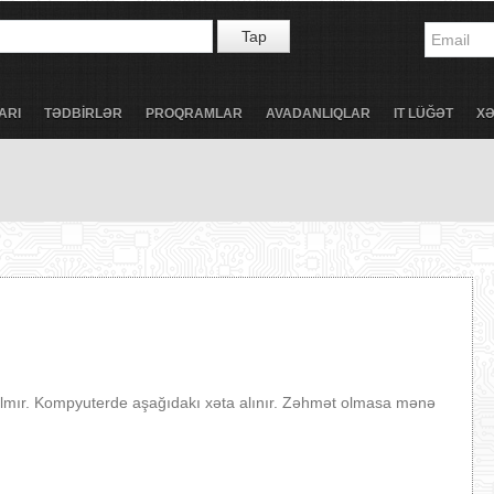
Tap
ARI
TƏDBİRLƏR
PROQRAMLAR
AVADANLIQLAR
IT LÜĞƏT
X
lmır. Kompyuterde aşağıdakı xəta alınır. Zəhmət olmasa mənə