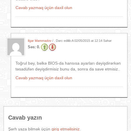
Cavab yazmaq üçün daxil olun
Ilgar Mammadov
/ . Dərc edilib:A
02/05/2015 at 12:14 Səhər
Səs:
0.
Toğrul bəy, bəlkə BİOS-da hansısa ayarları dəyişdirərkən
təsadüfən dəyişdirmisiz bunu da, sonra da save etmisiz..
Cavab yazmaq üçün daxil olun
Cavab yazın
Şərh yaza bilmək üçün
giriş etməlisiniz
.