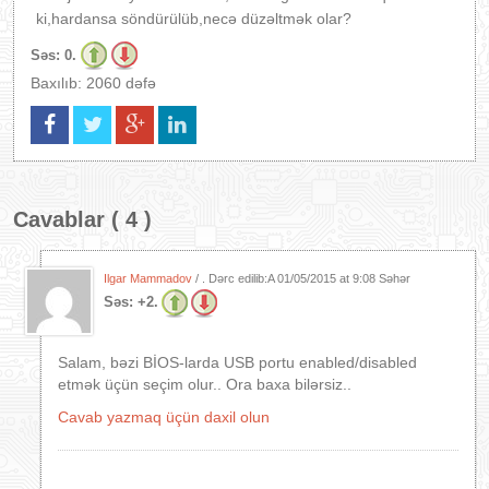
ki,hardansa söndürülüb,necə düzəltmək olar?
Səs:
0.
Baxılıb: 2060 dəfə
Cavablar ( 4 )
Ilgar Mammadov
/ . Dərc edilib:A
01/05/2015 at 9:08 Səhər
Səs:
+2.
Salam, bəzi BİOS-larda USB portu enabled/disabled
etmək üçün seçim olur.. Ora baxa bilərsiz..
Cavab yazmaq üçün daxil olun