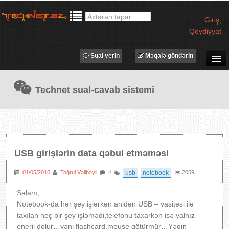
Giriş
,
Qeydiyyat
Sual verin
Məqalə göndərin
SUAL-CAVAB
Technet sual-cavab sistemi
TECHNET TV
MƏQALƏLƏR
İŞ ELANLARI
TƏDBİRLƏR
USB girişlərin data qəbul etməməsi
PROQRAMLAR
01/05/2015
Toğrul Vəlibəyli
usb
notebook
2059
:
:
: 4
:
AVADANLIQLAR
IT LÜĞƏT
Salam,
Notebook-da hər şey işlərkən anidən USB – vasitəsi ilə
XƏBƏRLƏR
taxılan heç bir şey işləmədi,telefonu taxarkən isə yalnız
enerji dolur…yəni flashcard,mouse götürmür…Yəqin