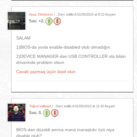
Ayaz Tehmezov
/ . Dərc edilib:A
01/05/2015 at 8:22 Axşam
Səs:
+2.
SALAM
1)BIOS-da yoxla enable-disabled olub olmadığın.
2)DEVICE MANAGER-dən USB CONTROLLER ola bilsin
driverində problem olsun.
Cavab yazmaq üçün daxil olun
Toğrul Vəlibəyli
/ . Dərc edilib:A
01/05/2015 at 11:42 Axşam
Səs:
0.
BİOS-dan düzəldi amma mənə maraqlıdır özü niyə
disable olub?