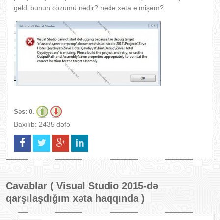
gəldi bunun cözümü nədir? nədə xəta etmişəm?
Səs:
0.
Baxılıb: 2435 dəfə
Cavablar (
Visual Studio 2015-də
qarşılaşdığım xəta haqqında
)