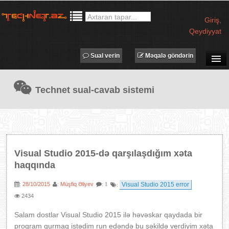
Giriş
,
Qeydiyyat
Sual verin
Məqalə göndərin
SUAL-CAVAB
Technet sual-cavab sistemi
TECHNET TV
MƏQALƏLƏR
İŞ ELANLARI
TƏDBİRLƏR
Visual Studio 2015-də qarşılaşdığım xəta
PROQRAMLAR
haqqında
AVADANLIQLAR
28/10/2015
Müşfiq Əliyev
Visual Studio 2015 error
:
:
: 1
:
IT LÜĞƏT
2434
XƏBƏRLƏR
Salam dostlar Visual Studio 2015 ilə həvəskar qaydada bir
proqram qurmaq istədim run edəndə bu şəkildə verdiyim xəta