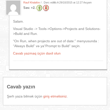
Rauf Khalafov
/ . Dərc edilib:A
29/10/2015 at 12:27 Axşam
Səs:
+2.
Salam.
Visual Studio -> Tools->Options->Projects and Solutions-
>Build and Run.
“On Run, when projects are out of date:” menyusunda :
“Always Build” və ya“Prompt to Build” seçin.
Cavab yazmaq üçün daxil olun
Cavab yazın
Şərh yaza bilmək üçün
giriş etməlisiniz
.