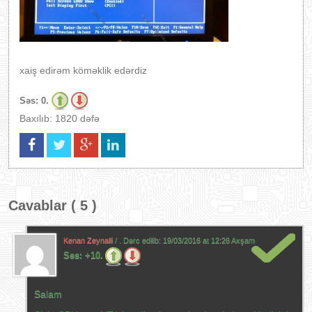
xaiş edirəm köməklik edərdiz
Səs:
0.
Baxılıb: 1820 dəfə
Cavablar ( 5 )
Kenan Zeynalli
/ . Dərc edilib:
19/03/2016 at 12:26 Axşam
Səs:
+10.
Salam