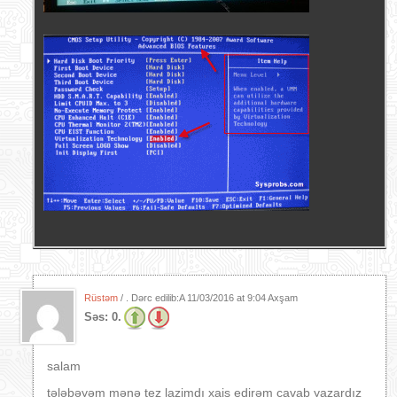
Rüstəm
/ . Dərc edilib:A
11/03/2016 at 9:04 Axşam
Səs:
0.
salam
tələbəyəm mənə tez lazimdı xaiş edirəm cavab yazardız