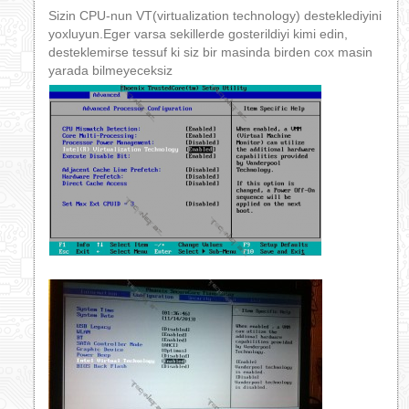
Sizin CPU-nun VT(virtualization technology) desteklediyini
yoxluyun.Eger varsa sekillerde gosterildiyi kimi edin,
desteklemirse tessuf ki siz bir masinda birden cox masin
yarada bilmeyeceksiz