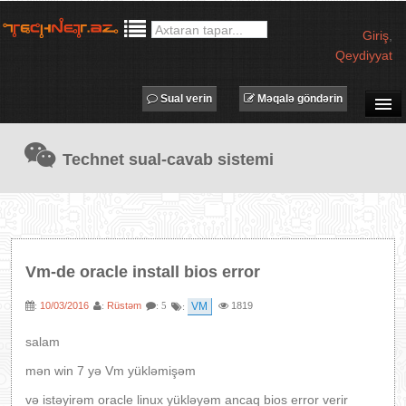
Giriş
,
Qeydiyyat
Sual verin
Məqalə göndərin
SUAL-CAVAB
Technet sual-cavab sistemi
TECHNET TV
MƏQALƏLƏR
İŞ ELANLARI
TƏDBİRLƏR
Vm-de oracle install bios error
PROQRAMLAR
10/03/2016
Rüstəm
VM
1819
:
:
: 5
:
AVADANLIQLAR
IT LÜĞƏT
salam
XƏBƏRLƏR
mən win 7 yə Vm yükləmişəm
və istəyirəm oracle linux yükləyəm ancaq bios error verir