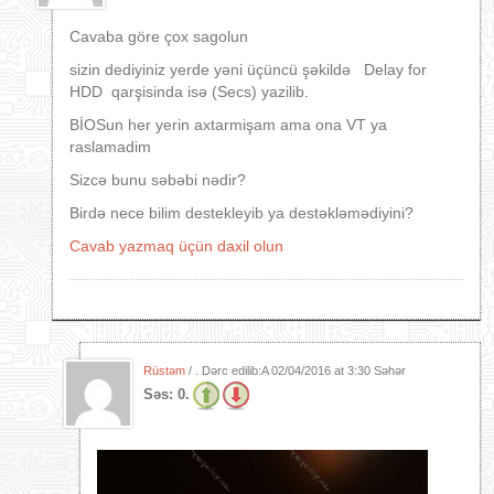
Cavaba göre çox sagolun
sizin dediyiniz yerde yəni üçüncü şəkildə Delay for
HDD qarşisinda isə (Secs) yazilib.
BİOSun her yerin axtarmişam ama ona VT ya
raslamadim
Sizcə bunu səbəbi nədir?
Birdə nece bilim destekleyib ya destəkləmədiyini?
Cavab yazmaq üçün daxil olun
Rüstəm
/ . Dərc edilib:A
02/04/2016 at 3:30 Səhər
Səs:
0.