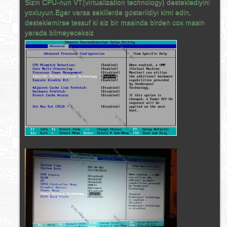
Sizin CPU-nun VT(virtualization technology) desteklediyini
yoxluyun.Eger varsa sekillerde gosterildiyi kimi edin,
desteklemirse tessuf ki siz bir masinda birden cox masin
yarada bilmeyeceksiz