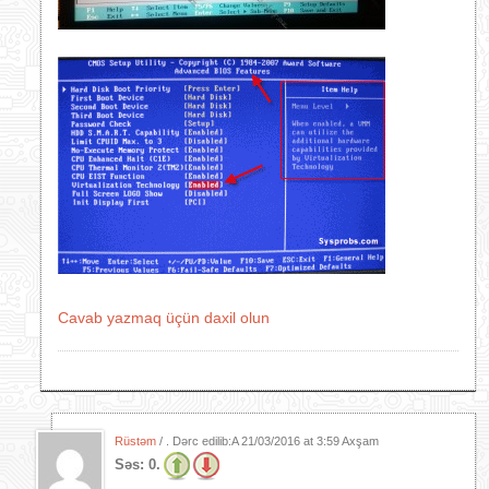
Cavab yazmaq üçün daxil olun
Rüstəm
/ . Dərc edilib:A
21/03/2016 at 3:59 Axşam
Səs:
0.