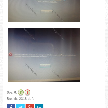
Səs:
0.
Baxılıb: 2318 dəfə