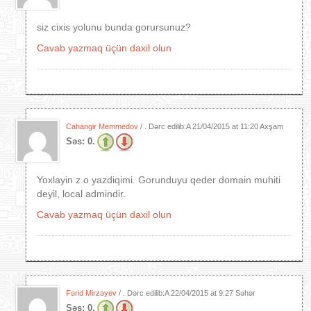
siz cixis yolunu bunda gorursunuz?
Cavab yazmaq üçün daxil olun
Cahangir Memmedov
/ . Dərc edilib:A
21/04/2015 at 11:20 Axşam
Səs:
0.
Yoxlayin z.o yazdiqimi. Gorunduyu qeder domain muhiti
deyil, local admindir.
Cavab yazmaq üçün daxil olun
Fərid Mirzəyev
/ . Dərc edilib:A
22/04/2015 at 9:27 Səhər
Səs:
0.