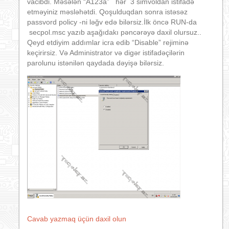
vacibdi. Məsələn “A123a” hər 3 simvoldan istifadə
etməyiniz məsləhətdi. Qoşulduqdan sonra istəsəz
passvord policy -ni ləğv edə bilərsiz.İlk öncə RUN-da
secpol.msc yazıb aşağıdakı pəncərəyə daxil olursuz..
Qeyd etdiyim addımlar icra edib “Disable” rejiminə
keçirirsiz. Və Administrator və digər istifadəçilərin
parolunu istənilən qaydada dəyişə bilərsiz.
Cavab yazmaq üçün daxil olun