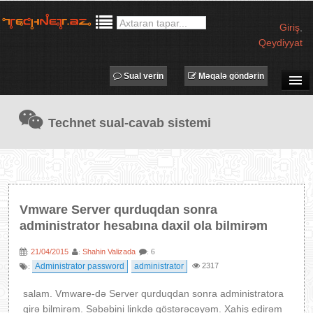
Giriş
,
Qeydiyyat
Sual verin
Məqalə göndərin
SUAL-CAVAB
Technet sual-cavab sistemi
TECHNET TV
MƏQALƏLƏR
İŞ ELANLARI
TƏDBİRLƏR
Vmware Server qurduqdan sonra
PROQRAMLAR
administrator hesabına daxil ola bilmirəm
AVADANLIQLAR
21/04/2015
Shahin Valizada
:
:
: 6
IT LÜĞƏT
Administrator password
administrator
2317
:
XƏBƏRLƏR
salam. Vmware-də Server qurduqdan sonra administratora
girə bilmirəm. Səbəbini linkdə göstərəcəyəm. Xahiş edirəm