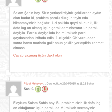
Salam Şahin bəy. Sizin yerləşdirdiyiniz şəkillərdən aydın
olan budur ki, problem parolu düzgün təyin edə
bilməməyinizlə bağlıdır. 1-ci şəkildə qeyd olunur ki, ilk
dəfə log on olmaq üçün gərək administrator-un parolu
dəyişilə. Parolu dəyişdikdə isə mürəkkəb parol
qaydasından istifadə edin. 1-ci şəkilə OK vurduqdan
sonra hansı mərhələ gəlir onun şəkilin yerləşdirin zəhmət
olmasa.
Cavab yazmaq üçün daxil olun
Füzuli Mehtiyev
/ . Dərc edilib:A
22/04/2015 at 11:22 Səhər
Səs:
0.
Eleykum Salam Şahin bəy. Bu problem sizin ilk dəfə log
on olduğunuz üçün parolu da Mürəkkəb seçməyiniz