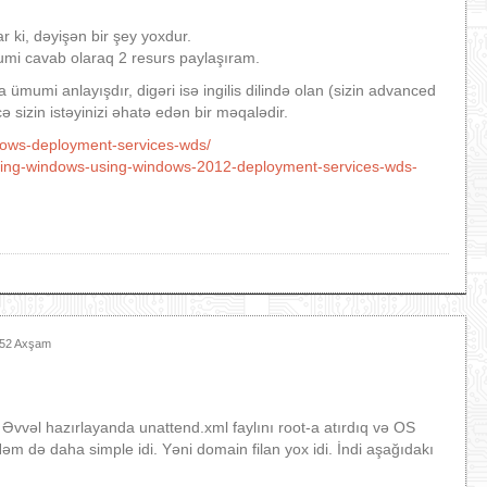
ki, dəyişən bir şey yoxdur.
umi cavab olaraq 2 resurs paylaşıram.
ümumi anlayışdır, digəri isə ingilis dilində olan (sizin advanced
sizin istəyinizi əhatə edən bir məqalədir.
dows-deployment-services-wds/
ing-windows-using-windows-2012-deployment-services-wds-
:52 Axşam
Əvvəl hazırlayanda unattend.xml faylını root-a atırdıq və OS
əm də daha simple idi. Yəni domain filan yox idi. İndi aşağıdakı