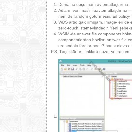
Domainə qoşulmanı avtomatlaşdırma – a
Adların verilməsini aavtomatlaşdırma –
həm də random götürməsin, ad policy-nə
WDS artıq qaldırmışam. İmage-ləri də 
zero-touch istəməyimdədir. Yəni şəbə
WSIM-də answer file components bölməs
componentlərdən bəziləri answer file co
arasındakı fərqlər nədir? hansı əlavə 
P.S. Təşəkkürlər. Linklərə nəzər yetirəcəm i