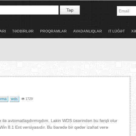
Tap
ARI
TƏDBİRLƏR
PROQRAMLAR
AVADANLIQLAR
IT LÜĞƏT
X
ırma
wds
1729
e ilə avtomatlaşdırmışdım. Lakin WDS üsərindən bu fərqli olur
n 8.1 Ent versiyasıdır. Bu barədə bir qədər izahat verə