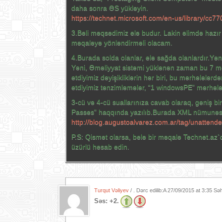
daha sonra ƏS yükləyin.
https://technet.microsoft.com/en-us/library/cc7
3.Bəli məqsədimiz elə budur. Lakin əlimdə hazır
məqaləyə yönləndirməli olacam.
4.Burada solda olanlar, elə sağda olanlardır.Yəni
Yəni, Əməliyyat sistemi yüklənən zaman bu 7 mə
etdiyimiz dəyişikliklərin hər biri, bu mərhələlərdə
etdiyimiz tənzimləmələr, “1 windowsPE” mərhələsi
3-cü və 4-cü suallarınıza cavab olaraq, geniş b
Passes” haqqında yazılıb.Burada XML nümunəsi
http://blog.augustoalvarez.com.ar/tag/unattend
P.S: Qismət olarsa, belə bir məqalə Technet.az`d
üzürlü hesab edin.
Turqut Vəliyev
/ . Dərc edilib:A
27/09/2015 at 3:35 Sə
Səs:
+2.