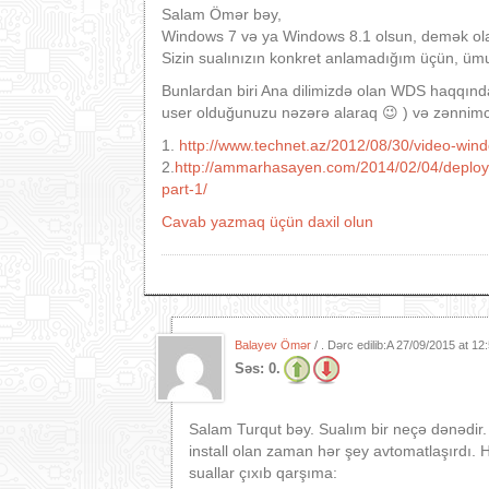
Salam Ömər bəy,
Windows 7 və ya Windows 8.1 olsun, demək olar 
Sizin sualınızın konkret anlamadığım üçün, üm
Bunlardan biri Ana dilimizdə olan WDS haqqında 
user olduğunuzu nəzərə alaraq 😉 ) və zənnimcə 
1.
http://www.technet.az/2012/08/30/video-win
2.
http://ammarhasayen.com/2014/02/04/deploy
part-1/
Cavab yazmaq üçün daxil olun
Balayev Ömər
/ . Dərc edilib:A
27/09/2015 at 12
Səs:
0.
Salam Turqut bəy. Sualım bir neçə dənədir. 
install olan zaman hər şey avtomatlaşırdı. H
suallar çıxıb qarşıma: