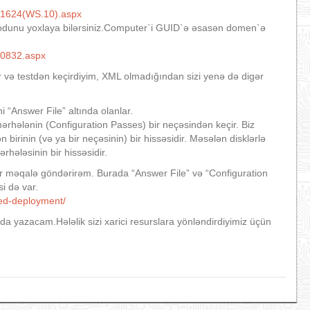
c771624(WS.10).aspx
odunu yoxlaya bilərsiniz.Computer`i GUID`ə əsasən domen`ə
770832.aspx
r və testdən keçirdiyim, XML olmadığından sizi yenə də digər
i “Answer File” altında olanlar.
rhələnin (Configuration Passes) bir neçəsindən keçir. Biz
ən birinin (və ya bir neçəsinin) bir hissəsidir. Məsələn disklərlə
hələsinin bir hissəsidir.
bir məqalə göndərirəm. Burada “Answer File” və “Configuration
i də var.
ded-deployment/
da yazacam.Hələlik sizi xarici resurslara yönləndirdiyimiz üçün