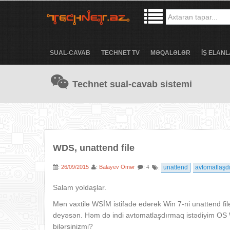
SUAL-CAVAB
TECHNET TV
MƏQALƏLƏR
İŞ ELANL
Technet sual-cavab sistemi
WDS, unattend file
26/09/2015
Balayev Ömər
unattend
avtomatlaşd
:
:
: 4
:
Salam yoldaşlar.
Mən vaxtilə WSİM istifadə edərək Win 7-ni unattend fil
deyəsən. Həm də indi avtomatlaşdırmaq istədiyim OS Wi
bilərsinizmi?