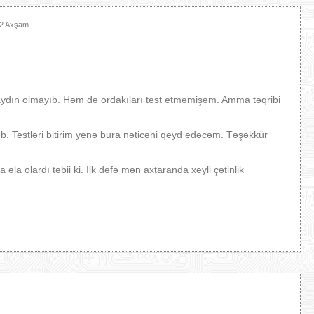
22 Axşam
 aydın olmayıb. Həm də ordakıları test etməmişəm. Amma təqribi
b. Testləri bitirim yenə bura nəticəni qeyd edəcəm. Təşəkkür
la olardı təbii ki. İlk dəfə mən axtaranda xeyli çətinlik