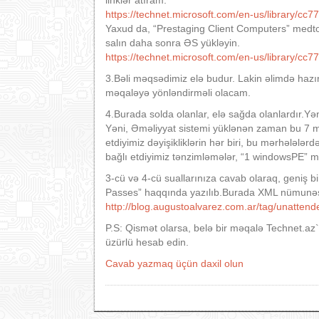
https://technet.microsoft.com/en-us/library/c
Yaxud da, “Prestaging Client Computers” medt
salın daha sonra ƏS yükləyin.
https://technet.microsoft.com/en-us/library/cc
3.Bəli məqsədimiz elə budur. Lakin əlimdə hazı
məqaləyə yönləndirməli olacam.
4.Burada solda olanlar, elə sağda olanlardır.Yən
Yəni, Əməliyyat sistemi yüklənən zaman bu 7 mə
etdiyimiz dəyişikliklərin hər biri, bu mərhələlərd
bağlı etdiyimiz tənzimləmələr, “1 windowsPE” mər
3-cü və 4-cü suallarınıza cavab olaraq, geniş 
Passes” haqqında yazılıb.Burada XML nümunəs
http://blog.augustoalvarez.com.ar/tag/unatten
P.S: Qismət olarsa, belə bir məqalə Technet.az`
üzürlü hesab edin.
Cavab yazmaq üçün daxil olun