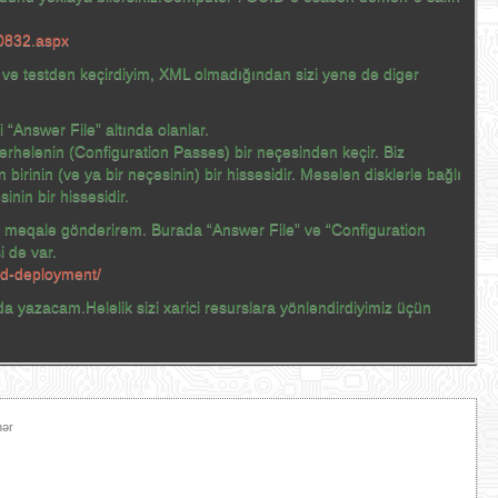
70832.aspx
 və testdən keçirdiyim, XML olmadığından sizi yenə də digər
 “Answer File” altında olanlar.
rhələnin (Configuration Passes) bir neçəsindən keçir. Biz
n birinin (və ya bir neçəsinin) bir hissəsidir. Məsələn disklərlə bağlı
nin bir hissəsidir.
ir məqalə göndərirəm. Burada “Answer File” və “Configuration
 də var.
ed-deployment/
a yazacam.Hələlik sizi xarici resurslara yönləndirdiyimiz üçün
hər