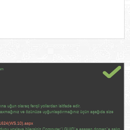
şam
na uğun olaraq fərqli yollardan isitfadə edir.
n, baxmağınız və özünüzə uyğunlaşdırmağınız üçün aşağıda sizə
771624(WS.10).aspx
dunu yoxlaya bilərsiniz.Computer`i GUID`ə əsasən domen`ə salın