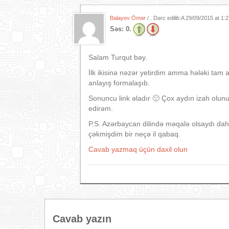
Balayev Ömər
/ . Dərc edilib:A
29/09/2015 at 1:
Səs:
0.
Salam Turqut bəy.
İlk ikisinə nəzər yetirdim amma hələki tam
anlayış formalaşıb.
Sonuncu link əladır 🙂 Çox aydın izah olunu
edirəm.
P.S. Azərbaycan dilində məqalə olsaydı daha ə
çəkmişdim bir neçə il qabaq.
Cavab yazmaq üçün daxil olun
Cavab yazın