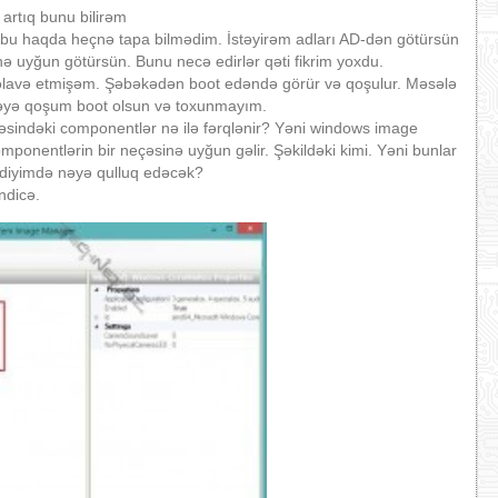
rtıq bunu bilirəm
 bu haqda heçnə tapa bilmədim. İstəyirəm adları AD-dən götürsün
 uyğun götürsün. Bunu necə edirlər qəti fikrim yoxdu.
əlavə etmişəm. Şəbəkədən boot edəndə görür və qoşulur. Məsələ
kəyə qoşum boot olsun və toxunmayım.
indəki componentlər nə ilə fərqlənir? Yəni windows image
mponentlərin bir neçəsinə uyğun gəlir. Şəkildəki kimi. Yəni bunlar
etdiyimdə nəyə qulluq edəcək?
ndicə.