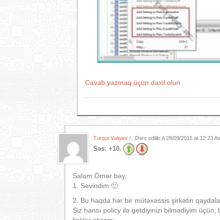
Cavab yazmaq üçün daxil olun
Turqut Vəliyev
/ . Dərc edilib:A
28/09/2015 at 12:23 
Səs:
+10.
Salam Ömər bəy,
1. Sevindim 🙂
2. Bu haqda hər bir mütəxəssis şirkətin qaydalar
Siz hansı policy ilə getdiyinizi bilmədiyim üç
linklər atıram: