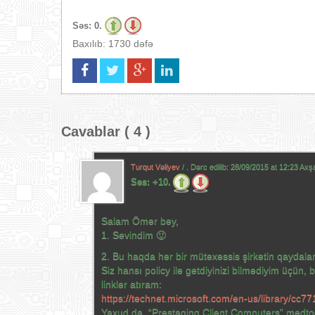
Səs:
0.
Baxılıb: 1730 dəfə
Cavablar ( 4 )
Turqut Vəliyev
/ . Dərc edilib:
28/09/2015 at 12:23 Ax
Səs:
+10.
Salam Ömər bəy,
1. Sevindim 🙂
2. Bu haqda hər bir mütəxəssis şirkətin qaydaları
Siz hansı policy ilə getdiyinizi bilmədiyim üçü
linklər atıram:
https://technet.microsoft.com/en-us/library/cc
Yaxud da, “Prestaging Client Computers” medto