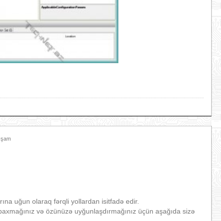
Axşam
ına uğun olaraq fərqli yollardan isitfadə edir.
ün, baxmağınız və özünüzə uyğunlaşdırmağınız üçün aşağıda sizə