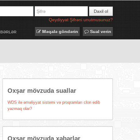
Daxil ol
Qeydiyyat
Şifrəni unutmusunuz?
Məqalə göndərin
Sual verin
ƏBƏRLƏR
Oxşar mövzuda suallar
WDS ilə əməliyyat sistemi və proqramları clon edib
yazmaq olar?
Oxşar mövzuda xəbərlər