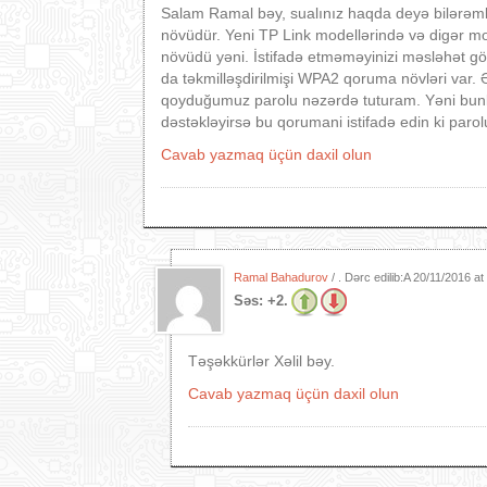
Salam Ramal bəy, sualınız haqda deyə bilərəmk
növüdür. Yeni TP Link modellərində və digər m
növüdü yəni. İstifadə etməməyinizi məsləhət g
da təkmilləşdirilmişi WPA2 qoruma növləri var. 
qoyduğumuz parolu nəzərdə tuturam. Yəni bunl
dəstəkləyirsə bu qorumani istifadə edin ki paro
Cavab yazmaq üçün daxil olun
Ramal Bahadurov
/ . Dərc edilib:A
20/11/2016 a
Səs:
+2.
Təşəkkürlər Xəlil bəy.
Cavab yazmaq üçün daxil olun