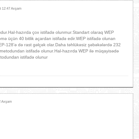
at 12:47 Axşam
ludur.Hal-hazırda çox istifadə olunmur.Standart olaraq WEP
əmə üçün 40 bitlik açardan istifadə edir.WEP istifadə olunan
EP-128’ə də rast gəlçək olar.Daha təhlükəsiz şəbəkələrdə 232
ə metodundan istifadə olunur.Hal-hazırda WEP ilə müqayisədə
todundan istifadə olunur
42 Axşam