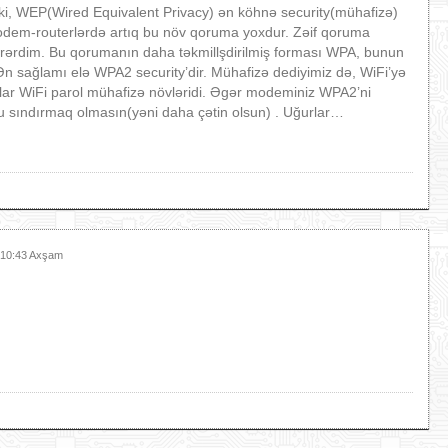
i, WEP(Wired Equivalent Privacy) ən köhnə security(mühafizə)
odem-routerlərdə artıq bu növ qoruma yoxdur. Zəif qoruma
örərdim. Bu qorumanın daha təkmillşdirilmiş forması WPA, bunun
Ən sağlamı elə WPA2 security’dir. Mühafizə dediyimiz də, WiFi’yə
ar WiFi parol mühafizə növləridi. Əgər modeminiz WPA2’ni
lu sındırmaq olmasın(yəni daha çətin olsun) . Uğurlar…
t 10:43 Axşam