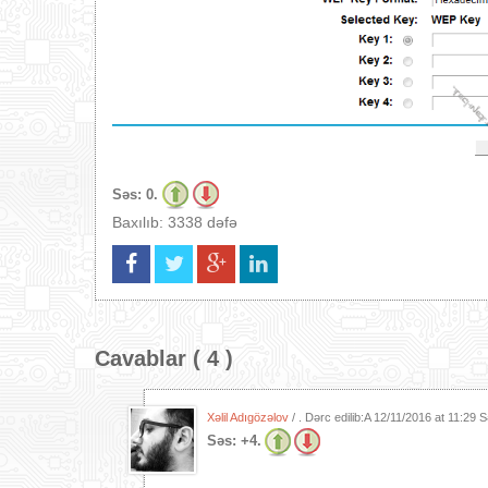
Səs:
0.
Baxılıb: 3338 dəfə
Cavablar ( 4 )
Xəlil Adıgözəlov
/ . Dərc edilib:A
12/11/2016 at 11:29 
Səs:
+4.