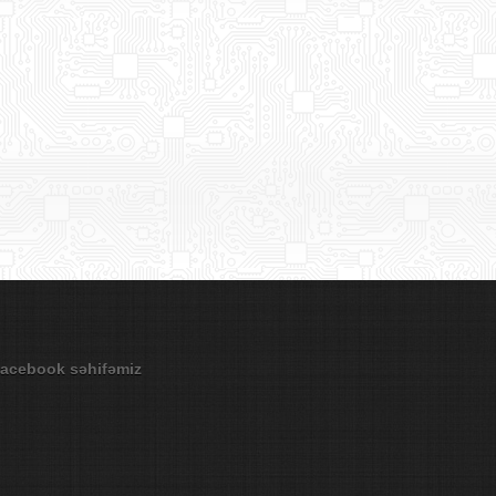
acebook səhifəmiz