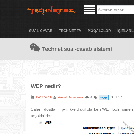
SUAL-CAVAB
TECHNET TV
MƏQALƏLƏR
İŞ ELANL
Technet sual-cavab sistemi
WEP nədir?
12/11/2016
Ramal Bahadurov
wep
3337
:
:
: 4
:
Salam dostlar. Tp-link-ə daxil olarkən WEP bölmısinə 
təşəkkürlər.