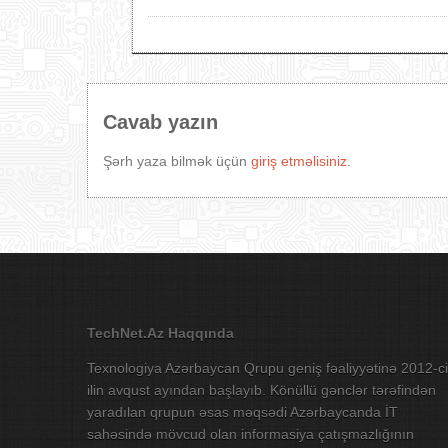
Cavab yazın
Şərh yaza bilmək üçün
giriş etməlisiniz
.
TechNet.Az Haqqında
Texnologiya Azərbaycan Qrupu geniş fəaliyyətinə 2012-ci
ilin avqust ayından başlayıb. Könüllü gənclər tərəfindən
yaradılan qrupun əsas məqsədi Azərbaycanda İT
sahəsində mövcud olan informasiya çatışmazlığının