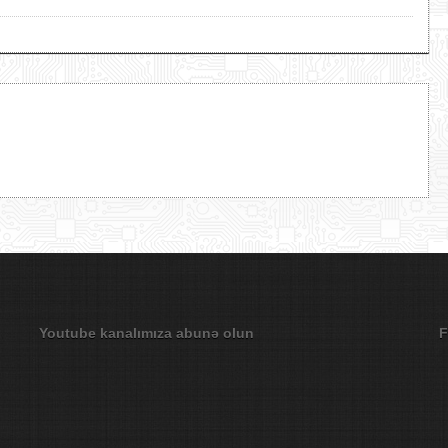
Youtube kanalımıza abunə olun
F