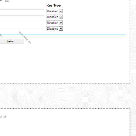
Səhər