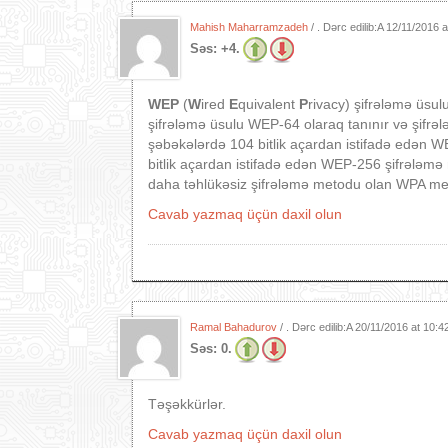
Mahish Maharramzadeh
/ . Dərc edilib:A
12/11/2016 
Səs:
+4.
WEP
(
W
ired
E
quivalent
P
rivacy) şifrələmə üsu
şifrələmə üsulu WEP-64 olaraq tanınır və şifrəl
şəbəkələrdə 104 bitlik açardan istifadə edən W
bitlik açardan istifadə edən WEP-256 şifrələm
daha təhlükəsiz şifrələmə metodu olan WPA me
Cavab yazmaq üçün daxil olun
Ramal Bahadurov
/ . Dərc edilib:A
20/11/2016 at 10:
Səs:
0.
Təşəkkürlər.
Cavab yazmaq üçün daxil olun