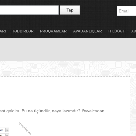
Tap
ARI
TƏDBİRLƏR
PROQRAMLAR
AVADANLIQLAR
IT LÜĞƏT
X
rast gəldim. Bu nə üçündür, nəyə lazımdır? Əvvəlcədən