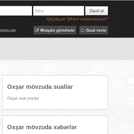
Daxil ol
Qeydiyyat
Şifrəni unutmusunuz?
Məqalə göndərin
Sual verin
ƏBƏRLƏR
Oxşar mövzuda suallar
Oxşar sual yoxdur
Oxşar mövzuda xəbərlər