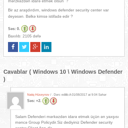
mərzkəzdən idarə etmək olsun ?
Bir az araşdırdım, windows defender security center var
deyəsən. Bəlkə kimsə istifadə edir ?
Səs:
0.
Baxılıb: 2105 dəfə
Cavablar (
Windows 10 \ Windows Defender
)
Natiq Hüseynov
/ . Dərc edilib:A
01/08/2017 at 9:04 Səhər
Səs:
+2.
Salam Defenderi mərkəzdən idarə etmək üçün ən yaxşısı
məncə Group Policydir.Siz dediyiniz Defender security