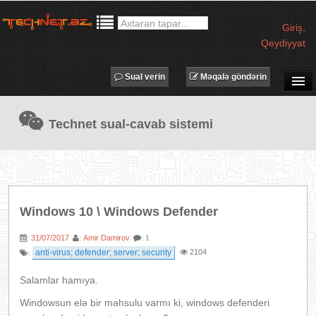
Giriş
,
Qeydiyyat
Sual verin
Məqalə göndərin
SUAL-CAVAB
Technet sual-cavab sistemi
TECHNET TV
MƏQALƏLƏR
İŞ ELANLARI
TƏDBİRLƏR
Windows 10 \ Windows Defender
PROQRAMLAR
31/07/2017
Amir Damirov
:
:
: 1
AVADANLIQLAR
anti-virus; defender; server; security
2104
:
IT LÜĞƏT
Salamlar hamıya.
XƏBƏRLƏR
Windowsun elə bir məhsulu varmı ki, windows defenderi