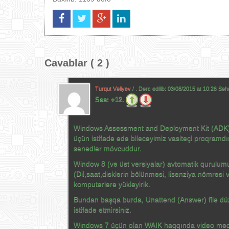
Cavablar ( 2 )
Turqut Vəliyev
/ . Dərc edilib:
03/08/2015 at 10:26 Səh
Səs:
+12.
Windows Assessment and Deployment Kit (ADK), 
üçün istifadə edə biləcəyimiz vasitəçi proqramdır
sənədlər mövcuddur.
Window 8 (və üst versiyalar) avtomatik qurulumu
(Dil,saat,disklərin bölünməsi, lisenziya nömrəsi 
komputerlərə yükləyirik.
Bundan başqa burda, Unattend (Answer) file düz
istifadə etmirsiniz.
Windows 7 üçün olan WAIK haqqında video məqa