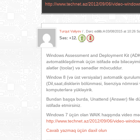
http://www.technet.az/2012/09/06/video-windows
Turqut Vəliyev
/ . Dərc edilib:A
03/08/2015 at 10:26 S
Səs:
+12.
Windows Assessment and Deployment Kit (ADK),
avtomatikləşdirmək üçün istifadə edə biləcəyimi
alətlər (toolar) və sənədlər mövcuddur.
Window 8 (və üst versiyalar) avtomatik qurulum
(Dil,saat,disklərin bölünməsi, lisenziya nömrəsi
komputerlərə yükləyirik.
Bundan başqa burda, Unattend (Answer) file düz
istifadə etmirsiniz.
Windows 7 üçün olan WAIK haqqında video məqa
http://www.technet.az/2012/09/06/video-window
Cavab yazmaq üçün daxil olun