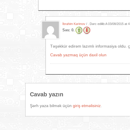
İbrahim Kərimov
/ . Dərc edilib:A
03/08/2015 at 
Səs:
0.
Təşəkkür edirəm lazımlı informasiya oldu. 
Cavab yazmaq üçün daxil olun
Cavab yazın
Şərh yaza bilmək üçün
giriş etməlisiniz
.