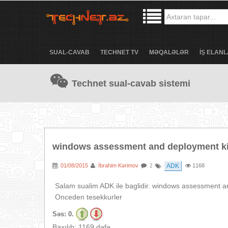
SUAL-CAVAB
TECHNET TV
MƏQALƏLƏR
İŞ ELANL
Technet sual-cavab sistemi
windows assessment and deployment ki
01/08/2015
İbrahim Kərimov
ADK
1168
:
:
: 2
:
Salam sualim ADK ile baglidir. windows assessment and
Onceden tesekkurler
Səs:
0.
Baxılıb: 1169 dəfə