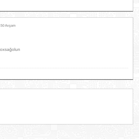
4:50 Axşam
çoxsağolun