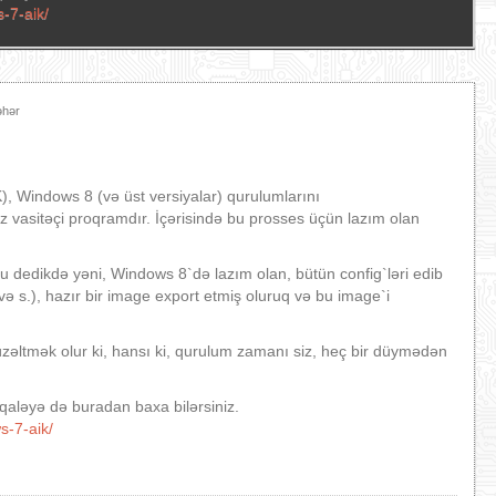
-7-aik/
əhər
 Windows 8 (və üst versiyalar) qurulumlarını
z vasitəçi proqramdır. İçərisində bu prosses üçün lazım olan
u dedikdə yəni, Windows 8`də lazım olan, bütün config`ləri edib
 və s.), hazır bir image export etmiş oluruq və bu image`i
əltmək olur ki, hansı ki, qurulum zamanı siz, heç bir düymədən
ləyə də buradan baxa bilərsiniz.
s-7-aik/