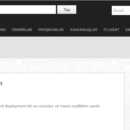
Tap
ARI
TƏDBİRLƏR
PROQRAMLAR
AVADANLIQLAR
IT LÜĞƏT
X
t
 deployment kit ne ucundur ve hansi ozellikleri vardir.