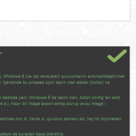
ər
Windows 8 (və üst versiyalar) qurulumlarını avtomatikləşdirmək
. İçərisində bu prosses üçün lazım olan alətlər (toolar) və
 dedikdə yəni, Windows 8`də lazım olan, bütün config`ləri edib
və s.), hazır bir image export etmiş oluruq və bu image`i
əltmək olur ki, hansı ki, qurulum zamanı siz, heç bir düymədən
ləyə də buradan baxa bilərsiniz.