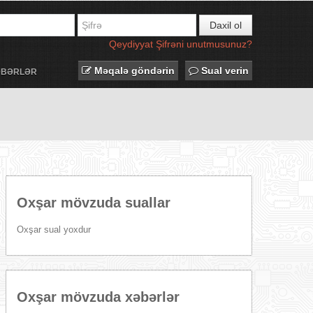
Daxil ol
Qeydiyyat
Şifrəni unutmusunuz?
Məqalə göndərin
Sual verin
ƏBƏRLƏR
Oxşar mövzuda suallar
Oxşar sual yoxdur
Oxşar mövzuda xəbərlər