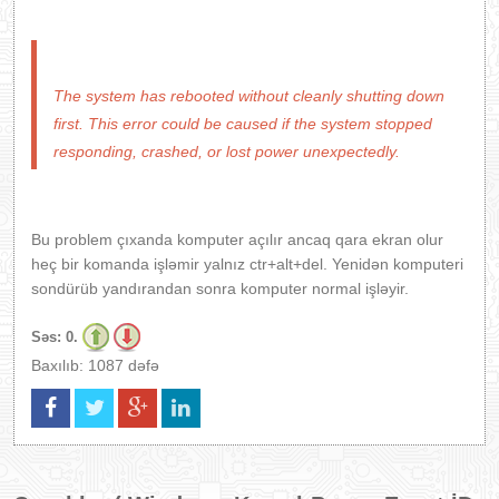
The system has rebooted without cleanly shutting down
first. This error could be caused if the system stopped
responding, crashed, or lost power unexpectedly.
Bu problem çıxanda komputer açılır ancaq qara ekran olur
heç bir komanda işləmir yalnız ctr+alt+del. Yenidən komputeri
sondürüb yandırandan sonra komputer normal işləyir.
Səs:
0.
Baxılıb: 1087 dəfə