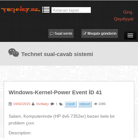
Giriş
,
Qeydiyyat
Sual verin
Məqalə göndərin
SUAL-CAVAB
Technet sual-cavab sistemi
TECHNET TV
MƏQALƏLƏR
İŞ ELANLARI
TƏDBİRLƏR
Windows-Kernel-Power Event İD 41
PROQRAMLAR
04/02/2015
İnzibatçı
crash
reboot
1086
:
:
: 1
:
AVADANLIQLAR
IT LÜĞƏT
Salam, Komputerimdə (HP dv6-7352er) bəzən belə bir
problem çıxır.
XƏBƏRLƏR
Description: