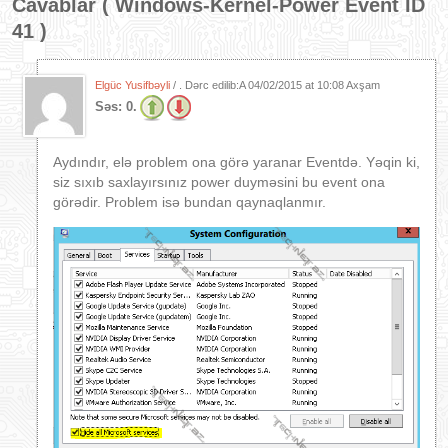
Cavablar (
Windows-Kernel-Power Event İD
41
)
Elgüc Yusifbəyli
/ . Dərc edilib:A
04/02/2015 at 10:08 Axşam
Səs:
0.
Aydındır, elə problem ona görə yaranar Eventdə. Yəqin ki,
siz sıxıb saxlayırsınız power duyməsini bu event ona
görədir. Problem isə bundan qaynaqlanmır.