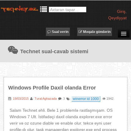
Giriş
,
Qeydiyyat
Sual verin
Məqalə göndərin
SUAL-CAVAB
Technet sual-cavab sistemi
TECHNET TV
MƏQALƏLƏR
İŞ ELANLARI
TƏDBİRLƏR
Windows Profile Daxil olanda Error
PROQRAMLAR
19/03/2015
Tural Aghazada
winerror id 1000
1942
:
:
: 3
:
AVADANLIQLAR
IT LÜĞƏT
Salam Technet əhli. Bele 1 problemlə rastlaşmışam. OS
Windows 7 Ult. İstifadəçi daxil olanda explorer.exe error
XƏBƏRLƏR
verir və oz ozune diable ve enable olur. tekcə eyni user
profile-dı olur. task managerdən explorer.exe end process