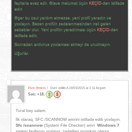
fayllarla əvəz edir. Əlavə məlumat üçün
KEÇİD
-dən istifadə
edin
Əgər bu üsul yardım etməzsə, yeni profil yaradın və
yoxlayın. Bəzən profilin zədələnməsindən irəli gələn
səbəblər olur. Yeni profilin yaradılması üçün
KEÇİD
-dən
istifadə edin.
Sonradan antivirus yoxlaması etməyi də unutmayın.
Uğurlar.
Elvin Əmirov
/ . Dərc edilib:A
19/03/2015 at 2:11 Axşam
Səs:
+18.
Tural bəy salam.
İlk olaraq, SFC /SCANNOW əmrini istifadə edib yoxlayın.
S
fc /scannow
(System File Checker) əmri
Windows 7
sistem fayllarını yoxlayır, zədəliləri mümkün olarsa,