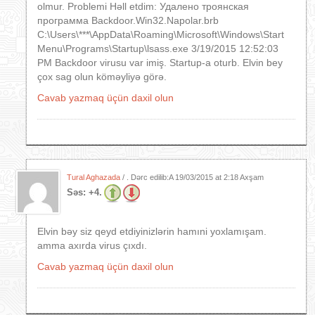
olmur. Problemi Həll etdim: Удалено троянская
программа Backdoor.Win32.Napolar.brb
C:\Users\***\AppData\Roaming\Microsoft\Windows\Start
Menu\Programs\Startup\lsass.exe 3/19/2015 12:52:03
PM Backdoor virusu var imiş. Startup-a oturb. Elvin bey
çox sag olun köməyliyə görə.
Cavab yazmaq üçün daxil olun
Tural Aghazada
/ . Dərc edilib:A
19/03/2015 at 2:18 Axşam
Səs:
+4.
Elvin bəy siz qeyd etdiyinizlərin hamıni yoxlamışam.
amma axırda virus çıxdı.
Cavab yazmaq üçün daxil olun