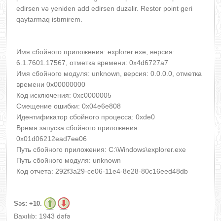
edirsen və yeniden add edirsen duzəlir. Restor point geri
qaytarmaq istımirem.
Имя сбойного приложения: explorer.exe, версия:
6.1.7601.17567, отметка времени: 0x4d6727a7
Имя сбойного модуля: unknown, версия: 0.0.0.0, отметка
времени 0x00000000
Код исключения: 0xc0000005
Смещение ошибки: 0x04e6e808
Идентификатор сбойного процесса: 0xde0
Время запуска сбойного приложения:
0x01d06212ead7ee06
Путь сбойного приложения: C:\Windows\explorer.exe
Путь сбойного модуля: unknown
Код отчета: 292f3a29-ce06-11e4-8e28-80c16eed48db
Səs:
+10.
Baxılıb: 1943 dəfə