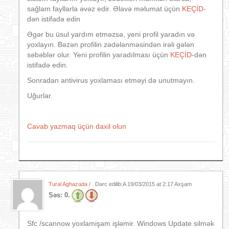
sağlam fayllarla əvəz edir. Əlavə məlumat üçün
KEÇİD
-
dən istifadə edin
Əgər bu üsul yardım etməzsə, yeni profil yaradın və
yoxlayın. Bəzən profilin zədələnməsindən irəli gələn
səbəblər olur. Yeni profilin yaradılması üçün
KEÇİD
-dən
istifadə edin.
Sonradan antivirus yoxlaması etməyi də unutmayın.
Uğurlar.
Cavab yazmaq üçün daxil olun
Tural Aghazada
/ . Dərc edilib:A
19/03/2015 at 2:17 Axşam
Səs:
0.
Sfc /scannow yoxlamişam işləmir. Windows Update silmək