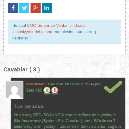
Bu sual
SMO Server və Verilənlər Bazası
xüsusiyyətlərini almaq
məqaləsinə sual olaraq
verilmişdir.
Cavablar ( 3 )
Elvin Əmirov
/ . Dərc edilib:
19/03/2015 at 2:11 Axşam
Səs:
+18.
Tural bəy salam.
İlk olaraq, SFC /SCANNOW əmrini istifadə edib yoxlayın.
S
fc /scannow
(System File Checker) əmri
Windows 7
sistem fayllarını yoxlayır, zədəliləri mümkün olarsa, sağlam