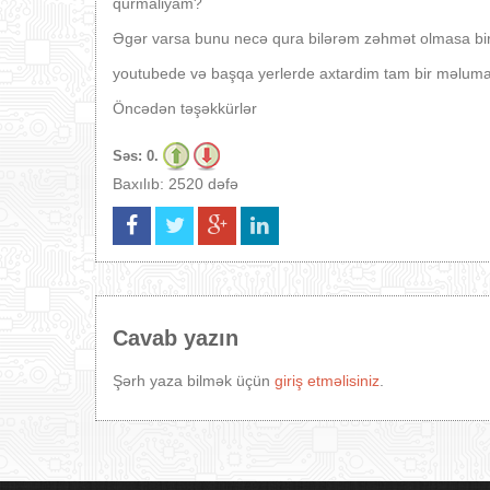
qurmaliyam?
Əgər varsa bunu necə qura bilərəm zəhmət olmasa bir 
youtubede və başqa yerlerde axtardim tam bir məlum
Öncədən təşəkkürlər
Səs:
0.
Baxılıb: 2520 dəfə
Cavab yazın
Şərh yaza bilmək üçün
giriş etməlisiniz
.