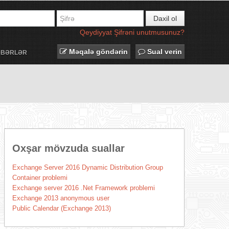
Daxil ol
Qeydiyyat
Şifrəni unutmusunuz?
Məqalə göndərin
Sual verin
ƏBƏRLƏR
Oxşar mövzuda suallar
Exchange Server 2016 Dynamic Distribution Group
Container problemi
Exchange server 2016 .Net Framework problemi
Exchange 2013 anonymous user
Public Calendar (Exchange 2013)