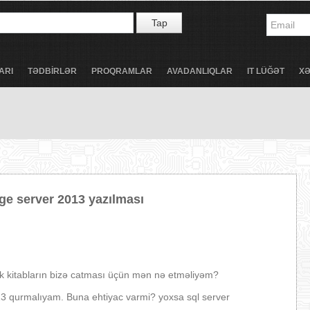
Tap
ARI
TƏDBİRLƏR
PROQRAMLAR
AVADANLIQLAR
IT LÜĞƏT
X
e server 2013 yazılması
cək kitabların bizə catması üçün mən nə etməliyəm?
3 qurmalıyam. Buna ehtiyac varmi? yoxsa sql server