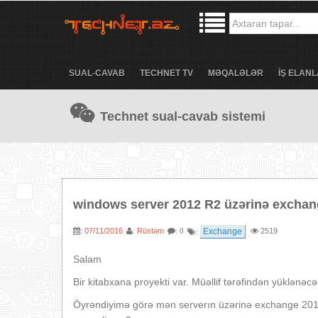
SUAL-CAVAB
TECHNET TV
MƏQALƏLƏR
İŞ ELANL
Technet sual-cavab sistemi
windows server 2012 R2 üzərinə exchang
07/11/2016
Rüstəm
Exchange
2519
:
:
: 0
:
Salam
Bir kitabxana proyekti var. Müəllif tərəfindən yüklənə
Öyrəndiyimə görə mən serverın üzərinə exchange 201