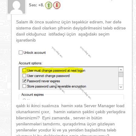
Səs:
+8.
Salam ilk öncə sualınız üçün təşəkkür edirəm, hər dəfə
sistemə daxil olarkən şifrənin dəyişdirilməsini tələb edirsə
daxil olduğunuz istifadəçi üçün aşağıdakı seçim
işarətlənib
qaldı ki ikinci sualınıza həmin xəta Server Manager load
olunarkənmi çıxır, həmin xətanın şəklini çəkib yerləşdirə
bilərsinizmi? Eyni zamanda , server-in bütün
yenilənmələri tamdırmı, quraşdırlma üçün gözləyən
yenilənələr yoxdur ki ve ya yenidən başladılma tələb