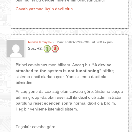
olunmur ki bu deiklərimdən əmin olmusunuzmu?
Cavab yazmaq üçün daxil olun
Ruslan Ismayilov
/ . Dərc edilib:A
22/09/2016 at 6:00 Axşam
Səs:
+2.
Birinci cavabınızı mən bilirəm. Ancaq bu
“A device
attached to the system is not functioning”
bildiriş
sistemə daxil olarkən çıxır. Yəni sistemə daxil ola
bilmirdim.
Ancaq yenə də çox sağ olun cavaba görə. Sistemə başqa
admin group -da olan user adl ilə daxil olub administrator
parolunu reset edəndən sonra normal daxil ola bildim.
Heç bir yeniləmə istəmirdi sistem.
Təşəkür cavaba görə.