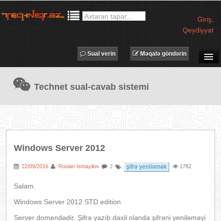
Giriş
,
Qeydiyyat
Sual verin
Məqalə göndərin
SUAL-CAVAB
Technet sual-cavab sistemi
TECHNET TV
MƏQALƏLƏR
İŞ ELANLARI
TƏDBİRLƏR
Windows Server 2012
PROQRAMLAR
22/09/2016
Ruslan Ismayilov
şifrə yeniləmək
1782
:
:
: 2
:
AVADANLIQLAR
IT LÜĞƏT
Salam.
XƏBƏRLƏR
Windows Server 2012 STD edition
Server domendədir. Şifrə yazıb daxil olanda şifrəni yeniləməyi