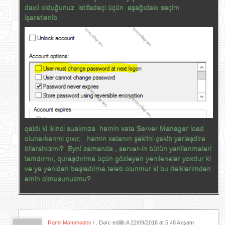
daxil olduğunuz istifadəçi üçün aşağıdakı seçim
işarətlənib
qaldı ki ikinci sualınıza həmin xəta Server Manager load
olunarkənmi çıxır, həmin xətanın şəklini çəkib yerləşdirə
bilərsinizmi? Eyni zamanda , server-in bütün yenilənmələri
tamdırmı, quraşdırlma üçün gözləyən yenilənələr yoxdur ki
ve ya yenidən başladılma tələb olunmur ki bu deiklərimdən
əmin olmusunuzmu?
Ramil Məmmədov
/ . Dərc edilib:A
22/09/2016 at 5:48 Axşam