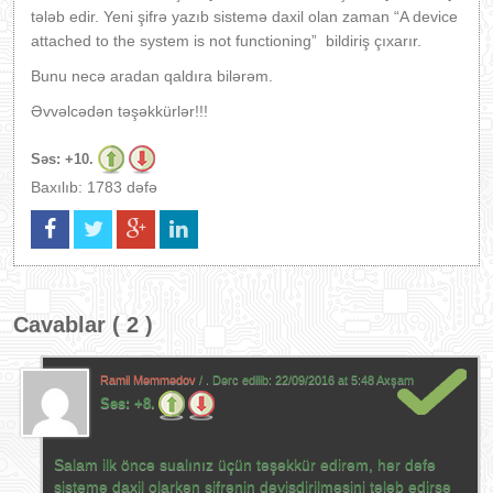
tələb edir. Yeni şifrə yazıb sistemə daxil olan zaman “A device
attached to the system is not functioning” bildiriş çıxarır.
Bunu necə aradan qaldıra bilərəm.
Əvvəlcədən təşəkkürlər!!!
Səs:
+10.
Baxılıb: 1783 dəfə
Cavablar ( 2 )
Ramil Məmmədov
/ . Dərc edilib:
22/09/2016 at 5:48 Axşam
Səs:
+8.
Salam ilk öncə sualınız üçün təşəkkür edirəm, hər dəfə
sistemə daxil olarkən şifrənin dəyişdirilməsini tələb edirsə