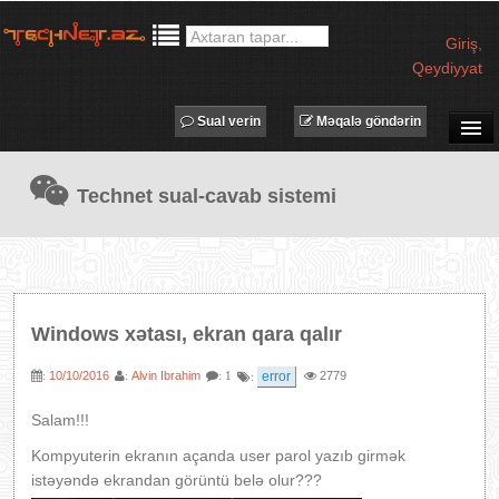
Giriş
,
Qeydiyyat
Sual verin
Məqalə göndərin
SUAL-CAVAB
Technet sual-cavab sistemi
TECHNET TV
MƏQALƏLƏR
İŞ ELANLARI
TƏDBİRLƏR
Windows xətası, ekran qara qalır
PROQRAMLAR
10/10/2016
Alvin Ibrahim
error
2779
:
:
: 1
:
AVADANLIQLAR
IT LÜĞƏT
Salam!!!
XƏBƏRLƏR
Kompyuterin ekranın açanda user parol yazıb girmək
istəyəndə ekrandan görüntü belə olur???