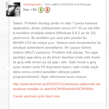
Xəlil Adıgözəlov
/ . Dərc edilib:A
10/10/2016 at 8:44 Axşam
Səs:
+10.
Salam. Problem durdug yerdə mi oldu ? yoxsa hansısa
application, driver yükləyəndən sonra mı? Və ya ola bilər
ki təzəlikcə əməliyat sistemi (Windows 8.8.1 ya da 10)
yazmısınız. Bu problem çox vaxt yeni yazılan bu
Win8/8,1/10 da ortaya çıxır. Sadəcə sizin komputeriniz bu
əməliyat sistemlərini dəstəkləmir. Ən yaxşısı köhnə
sistemi (Win7) yazasınız. Problem həll olacaq. Yox əgər
yazdığız app-danç ya da driver-dəndisə onda safe mode-
ilə giriş edib driveri ya da app-ı silin. Safe moda-a giriş
üçün restart verib F8 düyməsini basın, safe mode seçib
daha sonra control panelden silmeye çalisin
programı(driveri). Əgər silinməzsə bunu oxuyun
http://www.technet.az/2016/07/21/windows-safemode-da-
windows-installer-in-aktivl%C9%99sdirilm%C9%99si/
Cavab yazmaq üçün daxil olun