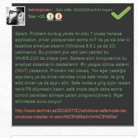
Xəlil Adıgözəlov
/ . Dərc edilib:
10/10/2016 at 8:44 Axşam
Səs:
+10.
Salam. Problem durdug yerdə mi oldu ? yoxsa hansısa
application, driver yükləyəndən sonra mı? Və ya ola bilər ki
təzəlikcə əməliyat sistemi (Windows 8.8.1 ya da 10)
yazmısınız. Bu problem çox vaxt yeni yazılan bu
Win8/8,1/10 da ortaya çıxır. Sadəcə sizin komputeriniz bu
əməliyat sistemlərini dəstəkləmir. Ən yaxşısı köhnə sistemi
(Win7) yazasınız. Problem həll olacaq. Yox əgər yazdığız
app-danç ya da driver-dəndisə onda safe mode- ilə giriş
edib driveri ya da app-ı silin. Safe moda-a giriş üçün restart
verib F8 düyməsini basın, safe mode seçib daha sonra
control panelden silmeye çalisin programı(driveri). Əgər
silinməzsə bunu oxuyun
http://www.technet.az/2016/07/21/windows-safemode-da-
windows-installer-in-aktivl%C9%99sdirilm%C9%99si/