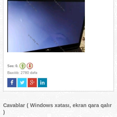
Səs:
0.
Baxılıb: 2780 dəfə
Cavablar (
Windows xətası, ekran qara qalır
)