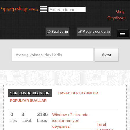
Giriş
,
Qeydiyyat
Sual verin
Məqalə göndərin
SUAL-CAVAB
TECHNET TV
Axtar
MƏQALƏLƏR
İŞ ELANLARI
TƏDBİRLƏR
PROQRAMLAR
SON GÖNDƏRILƏNLƏR
CAVAB GÖZLƏYƏNLƏR
AVADANLIQLAR
POPULYAR SUALLAR
IT LÜĞƏT
0
3
3186
Windows 7 ekranda
XƏBƏRLƏR
səs
cavab
baxış
iconlarının yeri
Tural
dəyişməsi