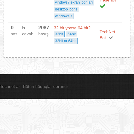
Həsənov
vindovs7 ekran iconları
desktop icons
windows 7
0
5
2087
32 bit yoxsa 64 bit?
TechNet
səs
cavab
baxış
32bit
64bit
Bot
32bit or 64bit
Technet.az. Bütün hüquqlar qorunur.