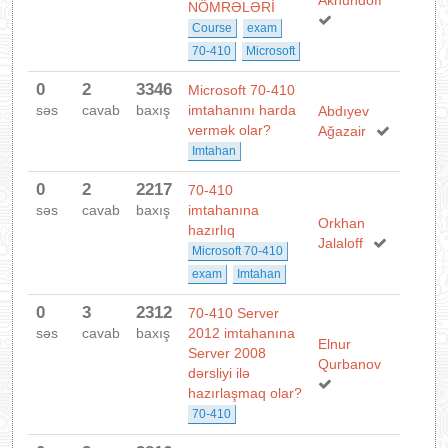
Akhundoff
NÖMRƏLƏRİ
Course
exam
70-410
Microsoft
0
2
3346
Microsoft 70-410
səs
cavab
baxış
imtahanını harda
Abdıyev
vermək olar?
Ağazair
Imtahan
0
2
2217
70-410
səs
cavab
baxış
imtahanına
Orkhan
hazırlıq
Jalaloff
Microsoft 70-410
exam
Imtahan
0
3
2312
70-410 Server
səs
cavab
baxış
2012 imtahanına
Elnur
Server 2008
Qurbanov
dərsliyi ilə
hazırlaşmaq olar?
70-410