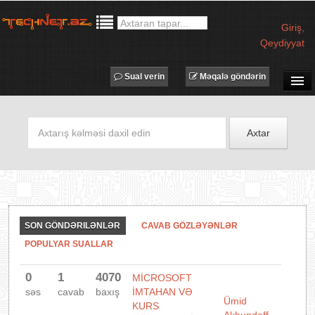
Giriş
,
Qeydiyyat
Sual verin
Məqalə göndərin
SUAL-CAVAB
TECHNET TV
Axtar
MƏQALƏLƏR
İŞ ELANLARI
TƏDBİRLƏR
PROQRAMLAR
SON GÖNDƏRILƏNLƏR
CAVAB GÖZLƏYƏNLƏR
AVADANLIQLAR
POPULYAR SUALLAR
IT LÜĞƏT
0
1
4070
MİCROSOFT
XƏBƏRLƏR
səs
cavab
baxış
İMTAHAN VƏ
Ümid
KURS