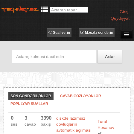
Giriş
,
Qeydiyyat
Sual verin
Məqalə göndərin
SUAL-CAVAB
TECHNET TV
Axtar
MƏQALƏLƏR
İŞ ELANLARI
TƏDBİRLƏR
PROQRAMLAR
SON GÖNDƏRILƏNLƏR
CAVAB GÖZLƏYƏNLƏR
AVADANLIQLAR
POPULYAR SUALLAR
IT LÜĞƏT
0
3
3390
diskdə lazımsız
XƏBƏRLƏR
Tural
səs
cavab
baxış
qovluqların
Həsənov
avtomatik açılması