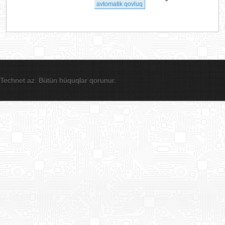
avtomatik qovluq
Technet.az. Bütün hüquqlar qorunur.