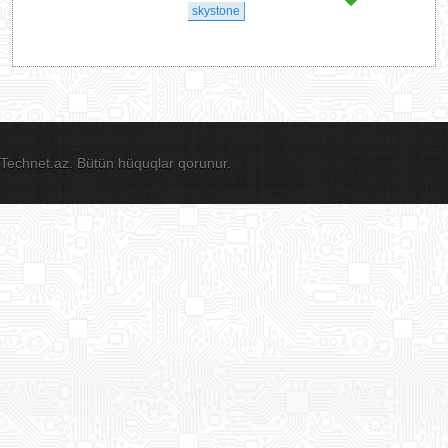
skystone
Technet.az. Bütün hüquqlar qorunur.