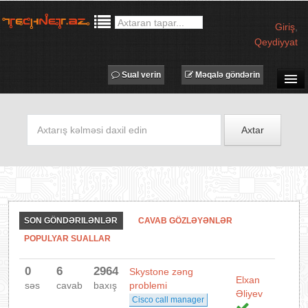
Giriş
,
Qeydiyyat
Sual verin
Məqalə göndərin
SUAL-CAVAB
TECHNET TV
Axtar
MƏQALƏLƏR
İŞ ELANLARI
TƏDBİRLƏR
PROQRAMLAR
SON GÖNDƏRILƏNLƏR
CAVAB GÖZLƏYƏNLƏR
AVADANLIQLAR
POPULYAR SUALLAR
IT LÜĞƏT
0
6
2964
Skystone zəng
XƏBƏRLƏR
Elxan
səs
cavab
baxış
problemi
Əliyev
Cisco call manager