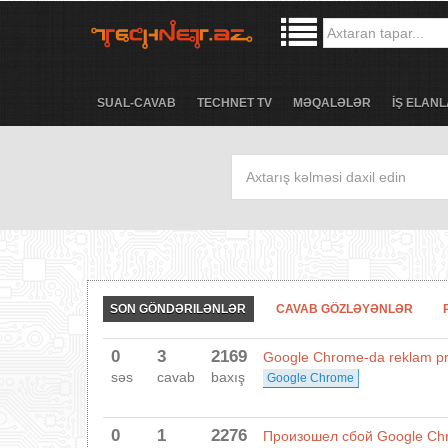
SUAL-CAVAB
TECHNET TV
MƏQALƏLƏR
İŞ ELANL
SON GÖNDƏRILƏNLƏR
CAVAB GÖZLƏYƏNLƏR
0
3
2169
Google Chrome-da reklam p
səs
cavab
baxış
Google Chrome
0
1
2276
Произошел сбой Google Ch