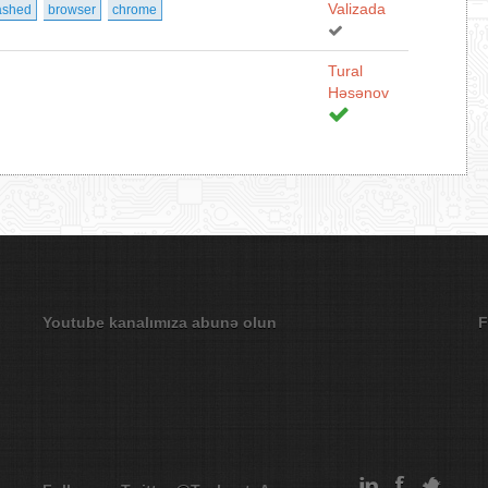
Valizada
ashed
browser
chrome
Tural
Həsənov
Youtube kanalımıza abunə olun
F