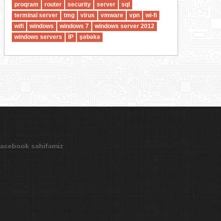
proqram
router
security
server
sql
terminal server
tmg
virus
vmware
vpn
wi-fi
wifi
windows
windows 7
windows server 2012
windows servers
İP
şəbəkə
acebook səhifəmiz