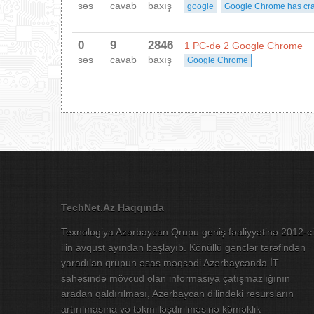
səs
cavab
baxış
google
Google Chrome has cr
0
9
2846
1 PC-də 2 Google Chrome
səs
cavab
baxış
Google Chrome
TechNet.Az Haqqında
Texnologiya Azərbaycan Qrupu geniş fəaliyyətinə 2012-ci
ilin avqust ayından başlayıb. Könüllü gənclər tərəfindən
yaradılan qrupun əsas məqsədi Azərbaycanda İT
sahəsində mövcud olan informasiya çatışmazlığının
aradan qaldırılması, Azərbaycan dilindəki resursların
artırılmasına və təkmilləşdirilməsinə köməklik