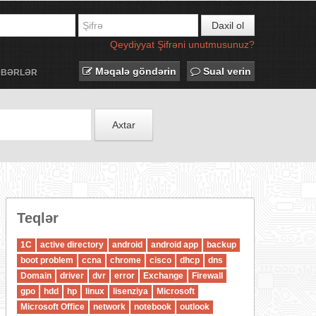
Daxil ol
Qeydiyyat
Şifrəni unutmusunuz?
Məqalə göndərin
Sual verin
ƏBƏRLƏR
Axtar
Teqlər
1C
active directory
android
android app
backup
boot problem
ccna
chrome
cisco
dhcp
dns
Domain
driver
dvr
error
Exchange
Firewall
gpo
hdd
hp
linux
lisenziya
Microsoft
Microsoft Office
network
notebook
outlook