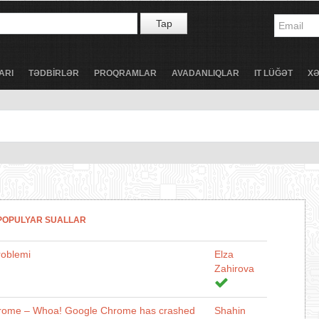
Tap
ARI
TƏDBİRLƏR
PROQRAMLAR
AVADANLIQLAR
IT LÜĞƏT
X
POPULYAR SUALLAR
roblemi
Elza
Zahirova
rome – Whoa! Google Chrome has crashed
Shahin