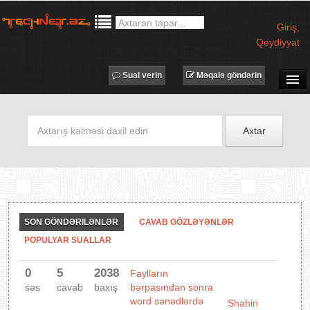
Giriş
,
Qeydiyyat
Sual verin
Məqalə göndərin
SUAL-CAVAB
TECHNET TV
Axtar
MƏQALƏLƏR
İŞ ELANLARI
TƏDBİRLƏR
PROQRAMLAR
SON GÖNDƏRILƏNLƏR
CAVAB GÖZLƏYƏNLƏR
AVADANLIQLAR
POPULYAR SUALLAR
IT LÜĞƏT
0
5
2038
Faylların
XƏBƏRLƏR
səs
cavab
baxış
bərpasından sonra
word sənədlərdə
Shahin