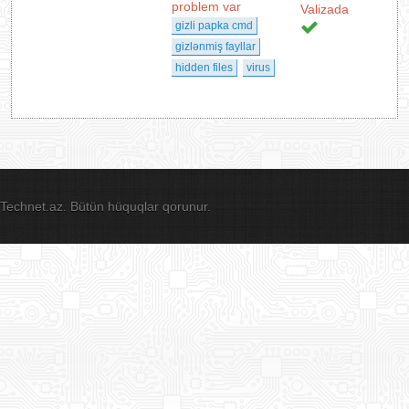
problem var
Valizada
gizli papka cmd
gizlənmiş fayllar
hidden files
virus
Technet.az. Bütün hüquqlar qorunur.