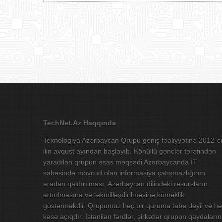
TechNet.Az Haqqında
Texnologiya Azərbaycan Qrupu geniş fəaliyyətinə 2012-ci
ilin avqust ayından başlayıb. Könüllü gənclər tərəfindən
yaradılan qrupun əsas məqsədi Azərbaycanda İT
sahəsində mövcud olan informasiya çatışmazlığının
aradan qaldırılması, Azərbaycan dilindəki resursların
artırılmasına və təkmilləşdirilməsinə köməklik
göstərməkdir. Qrupumuz heç bir quruma tabe deyil və hə
kəsə açıqdır. İstənilən fərdlər, şirkətlər qrupun qaydaları