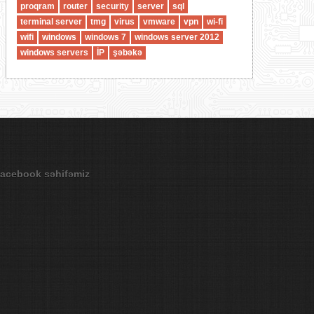
proqram
router
security
server
sql
terminal server
tmg
virus
vmware
vpn
wi-fi
wifi
windows
windows 7
windows server 2012
windows servers
İP
şəbəkə
acebook səhifəmiz