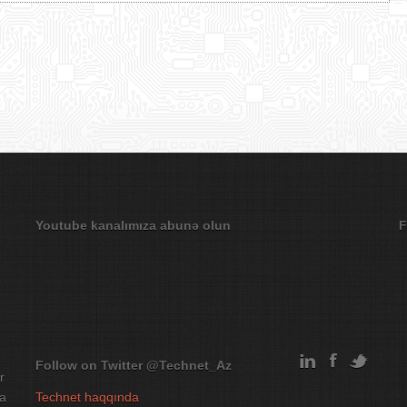
Youtube kanalımıza abunə olun
F
Follow on Twitter
@Technet_Az
r
na
Technet haqqında