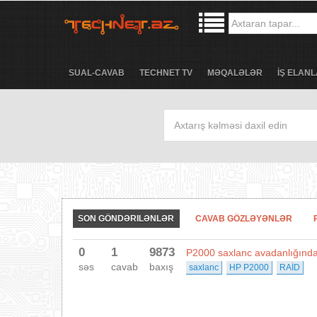
SUAL-CAVAB
TECHNET TV
MƏQALƏLƏR
İŞ ELANL
SON GÖNDƏRILƏNLƏR
CAVAB GÖZLƏYƏNLƏR
0
1
9873
P2000 saxlanc avadanlığında 
səs
cavab
baxış
saxlanc
HP P2000
RAİD