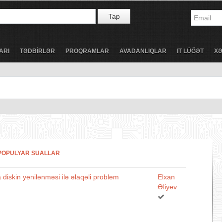
Tap
ARI
TƏDBİRLƏR
PROQRAMLAR
AVADANLIQLAR
IT LÜĞƏT
X
POPULYAR SUALLAR
diskin yenilənməsi ilə əlaqəli problem
Elxan
Əliyev