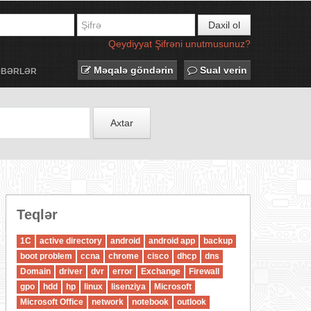
Daxil ol
Qeydiyyat
Şifrəni unutmusunuz?
Məqalə göndərin
Sual verin
ƏBƏRLƏR
Axtar
Teqlər
1C
active directory
android
android app
backup
boot problem
ccna
chrome
cisco
dhcp
dns
Domain
driver
dvr
error
Exchange
Firewall
gpo
hdd
hp
linux
lisenziya
Microsoft
Microsoft Office
network
notebook
outlook