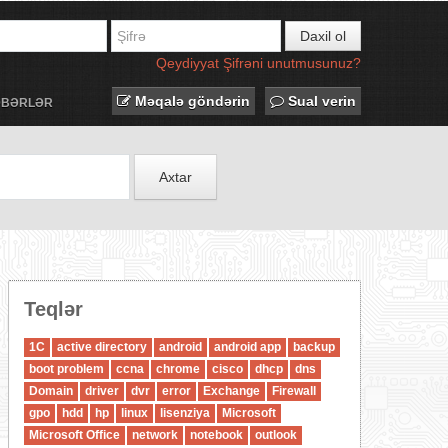
Daxil ol
Qeydiyyat
Şifrəni unutmusunuz?
Məqalə göndərin
Sual verin
ƏBƏRLƏR
Axtar
Teqlər
1C
active directory
android
android app
backup
boot problem
ccna
chrome
cisco
dhcp
dns
Domain
driver
dvr
error
Exchange
Firewall
gpo
hdd
hp
linux
lisenziya
Microsoft
Microsoft Office
network
notebook
outlook