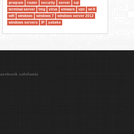
proqram
router
security
server
sql
terminal server
tmg
virus
vmware
vpn
wi-fi
wifi
windows
windows 7
windows server 2012
windows servers
İP
şəbəkə
acebook səhifəmiz