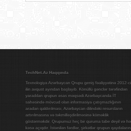
TechNet.Az Haqqında
Texnologiya Azərbaycan Qrupu geniş fəaliyyətinə 2012-ci
ilin avqust ayından başlayıb. Könüllü gənclər tərəfindən
yaradılan qrupun əsas məqsədi Azərbaycanda İT
sahəsində mövcud olan informasiya çatışmazlığının
aradan qaldırılması, Azərbaycan dilindəki resursların
artırılmasına və təkmilləşdirilməsinə köməklik
göstərməkdir. Qrupumuz heç bir quruma tabe deyil və hə
kəsə açıqdır. İstənilən fərdlər, şirkətlər qrupun qaydaları