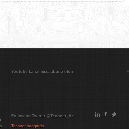
Youtube kanalımıza abunə olun
F
Follow on Twitter
@Technet_Az
r
na
Technet haqqında