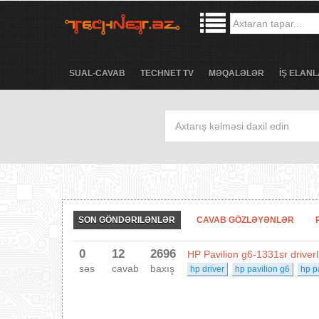
SUAL-CAVAB
TECHNET TV
MƏQALƏLƏR
İŞ ELANL
SON GÖNDƏRILƏNLƏR
CAVAB GÖZLƏYƏNLƏR
0
12
2696
HP Pavilion g6-1331sr driverl
səs
cavab
baxış
hp driver
hp pavilion g6
hp p