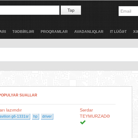
Tap
ARI
TƏDBİRLƏR
PROQRAMLAR
AVADANLIQLAR
IT LÜĞƏT
X
POPULYAR SUALLAR
arı lazımdır
Sərdar
TEYMURZADƏ
avilion g6-1331sr
hp
driver