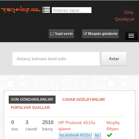
Giriş
,
Qeydiyyat
Sual verin
Məqalə göndərin
SUAL-CAVAB
TECHNET TV
Axtar
MƏQALƏLƏR
İŞ ELANLARI
TƏDBİRLƏR
PROQRAMLAR
SON GÖNDƏRILƏNLƏR
CAVAB GÖZLƏYƏNLƏR
AVADANLIQLAR
POPULYAR SUALLAR
IT LÜĞƏT
0
3
2510
HP Probook 4515s
Müşfiq
XƏBƏRLƏR
səs
cavab
baxış
işləmir
Əliyev
hp probook 4515s
hp