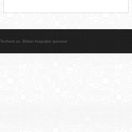
Technet.az. Bütün hüquqlar qorunur.