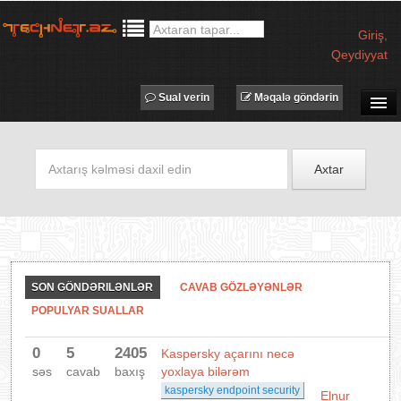
Giriş
,
Qeydiyyat
Sual verin
Məqalə göndərin
SUAL-CAVAB
TECHNET TV
Axtar
MƏQALƏLƏR
İŞ ELANLARI
TƏDBİRLƏR
PROQRAMLAR
SON GÖNDƏRILƏNLƏR
CAVAB GÖZLƏYƏNLƏR
AVADANLIQLAR
POPULYAR SUALLAR
IT LÜĞƏT
0
5
2405
Kaspersky açarını necə
XƏBƏRLƏR
səs
cavab
baxış
yoxlaya bilərəm
kaspersky endpoint security
Elnur