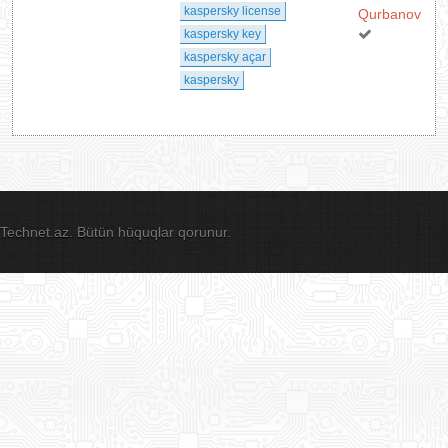
kaspersky license
Qurbanov
kaspersky key
kaspersky açar
kaspersky
Technet.az. Bütün hüquqlar qorunur.