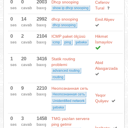
0
0
2003
Dhcp snooping
Cəfərov
səs
cavab
baxış
Tural
show ip dhcp snooping
0
14
2992
dhcp snooping
Emil Aliyev
səs
cavab
baxış
dhcp snooping
0
2
2104
ICMP paket ölçüsü
Hikmət
səs
cavab
baxış
İsmayılov
icmp
ping
şəbəkə
1
20
3416
Statik routing
Abid
səs
cavab
baxış
problemi
Alasgarzada
advanced routing
routing
0
9
2210
Неопознанная сеть
səs
cavab
baxış
Неопознанная сеть
Yeqor
Quliyev
Unidentified network
şəbəkə
0
3
1458
TMG yazılan serverə
səs
cavab
baxış
ping getmir