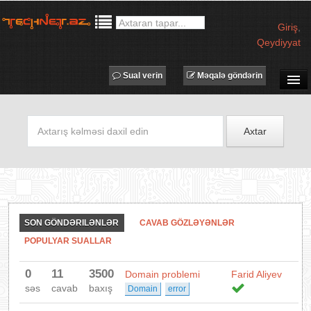
Giriş
,
Qeydiyyat
Sual verin
Məqalə göndərin
SUAL-CAVAB
TECHNET TV
Axtar
MƏQALƏLƏR
İŞ ELANLARI
TƏDBİRLƏR
PROQRAMLAR
SON GÖNDƏRILƏNLƏR
CAVAB GÖZLƏYƏNLƏR
AVADANLIQLAR
POPULYAR SUALLAR
IT LÜĞƏT
0
11
3500
Domain problemi
Farid Aliyev
XƏBƏRLƏR
səs
cavab
baxış
Domain
error