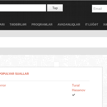
Tap
ARI
TƏDBİRLƏR
PROQRAMLAR
AVADANLIQLAR
IT LÜĞƏT
X
POPULYAR SUALLAR
rror
Tural
Həsənov