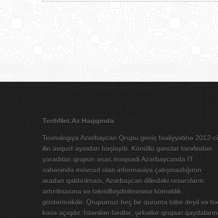
TechNet.Az Haqqında
Texnologiya Azərbaycan Qrupu geniş fəaliyyətinə 2012-ci
ilin avqust ayından başlayıb. Könüllü gənclər tərəfindən
yaradılan qrupun əsas məqsədi Azərbaycanda İT
sahəsində mövcud olan informasiya çatışmazlığının
aradan qaldırılması, Azərbaycan dilindəki resursların
artırılmasına və təkmilləşdirilməsinə köməklik
göstərməkdir. Qrupumuz heç bir quruma tabe deyil və hə
kəsə açıqdır. İstənilən fərdlər, şirkətlər qrupun qaydaları