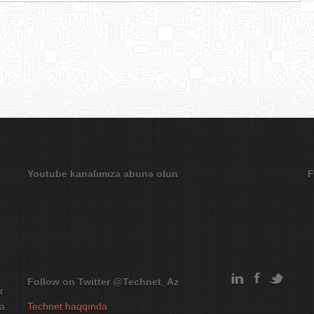
Youtube kanalımıza abunə olun
F
Follow on Twitter
@Technet_Az
r
na
Technet haqqında