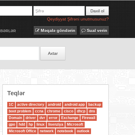
Daxil ol
Qeydiyyat
Şifrəni unutmusunuz?
Məqalə göndərin
Sual verin
ƏBƏRLƏR
Axtar
Teqlər
1C
active directory
android
android app
backup
boot problem
ccna
chrome
cisco
dhcp
dns
Domain
driver
dvr
error
Exchange
Firewall
gpo
hdd
hp
linux
lisenziya
Microsoft
Microsoft Office
network
notebook
outlook