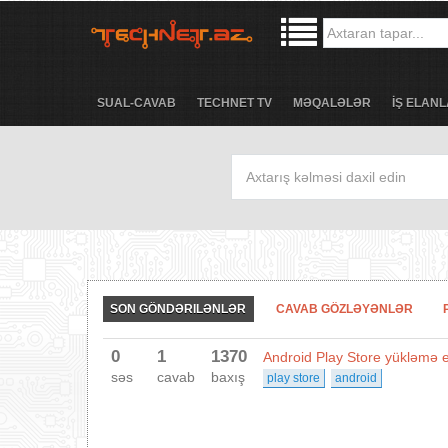
SUAL-CAVAB
TECHNET TV
MƏQALƏLƏR
İŞ ELANL
SON GÖNDƏRILƏNLƏR
CAVAB GÖZLƏYƏNLƏR
0
1
1370
Android Play Store yükləmə e
səs
cavab
baxış
play store
android