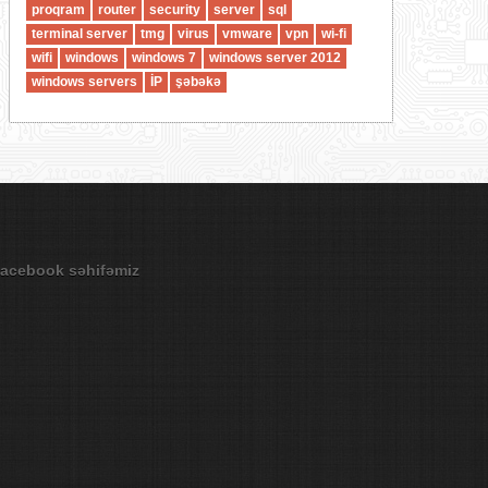
proqram
router
security
server
sql
terminal server
tmg
virus
vmware
vpn
wi-fi
wifi
windows
windows 7
windows server 2012
windows servers
İP
şəbəkə
acebook səhifəmiz