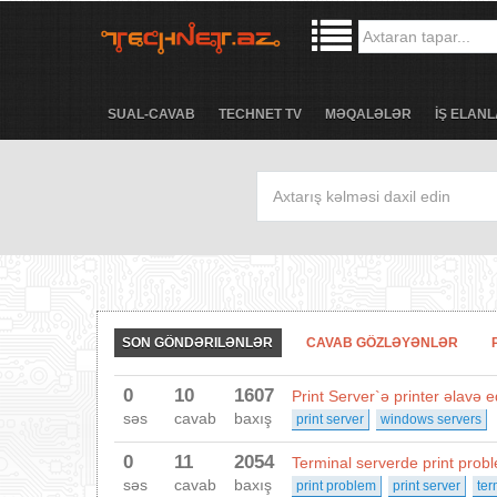
SUAL-CAVAB
TECHNET TV
MƏQALƏLƏR
İŞ ELANL
SON GÖNDƏRILƏNLƏR
CAVAB GÖZLƏYƏNLƏR
0
10
1607
Print Server`ə printer əlavə
səs
cavab
baxış
print server
windows servers
0
11
2054
Terminal serverde print prob
səs
cavab
baxış
print problem
print server
ter