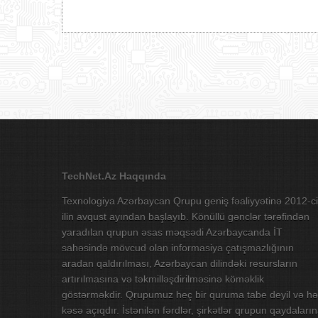
TechNet.Az Haqqında
Texnologiya Azərbaycan Qrupu geniş fəaliyyətinə 2012-ci
ilin avqust ayından başlayıb. Könüllü gənclər tərəfindən
yaradılan qrupun əsas məqsədi Azərbaycanda İT
sahəsində mövcud olan informasiya çatışmazlığının
aradan qaldırılması, Azərbaycan dilindəki resursların
artırılmasına və təkmilləşdirilməsinə köməklik
göstərməkdir. Qrupumuz heç bir quruma tabe deyil və hə
kəsə açıqdır. İstənilən fərdlər, şirkətlər qrupun qaydaları