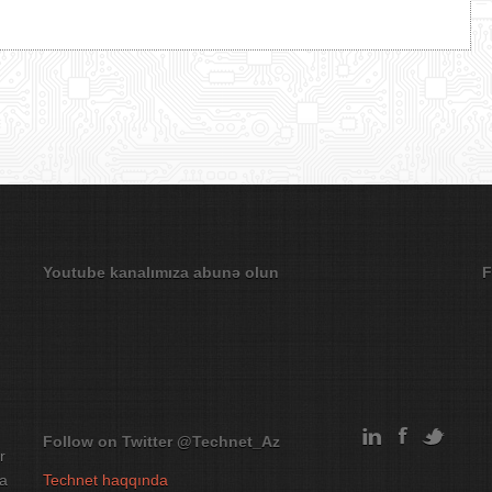
Youtube kanalımıza abunə olun
F
Follow on Twitter
@Technet_Az
r
na
Technet haqqında