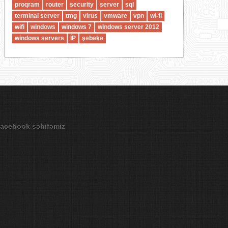
proqram
router
security
server
sql
terminal server
tmg
virus
vmware
vpn
wi-fi
wifi
windows
windows 7
windows server 2012
windows servers
İP
şəbəkə
acebook səhifəmiz