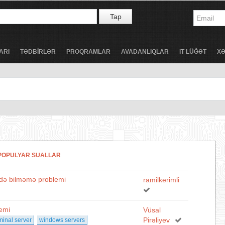
Tap
ARI
TƏDBİRLƏR
PROQRAMLAR
AVADANLIQLAR
IT LÜĞƏT
X
POPULYAR SUALLAR
 edə bilməmə problemi
ramilkerimli
lemi
Vüsal
Pirəliyev
minal server
windows servers