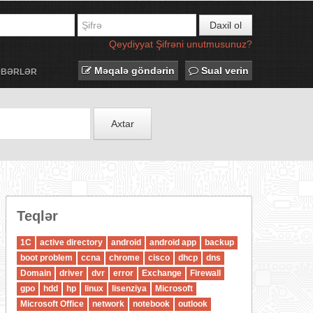
Daxil ol
Qeydiyyat
Şifrəni unutmusunuz?
Məqalə göndərin
Sual verin
ƏBƏRLƏR
Axtar
Teqlər
1C
active directory
android
android app
backup
boot problem
ccna
chrome
cisco
dhcp
dns
Domain
driver
dvr
error
Exchange
Firewall
gpo
hdd
hp
linux
lisenziya
Microsoft
Microsoft Office
network
notebook
outlook