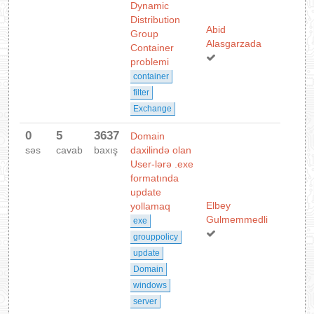
Dynamic
Distribution
Abid
Group
Alasgarzada
Container
problemi
container
filter
Exchange
0
5
3637
Domain
səs
cavab
baxış
daxilində olan
User-lərə .exe
formatında
update
Elbey
yollamaq
Gulmemmedli
exe
grouppolicy
update
Domain
windows
server