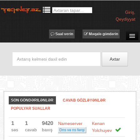
Giriş
,
Qeydiyyat
Sual verin
Məqalə göndərin
SUAL-CAVAB
TECHNET TV
Axtar
MƏQALƏLƏR
İŞ ELANLARI
TƏDBİRLƏR
PROQRAMLAR
SON GÖNDƏRILƏNLƏR
CAVAB GÖZLƏYƏNLƏR
AVADANLIQLAR
POPULYAR SUALLAR
IT LÜĞƏT
1
1
9420
Nameserver
Kenan
XƏBƏRLƏR
səs
cavab
baxış
Dns və ns fərqi
Yolchuyev