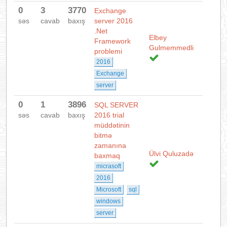
0
3
3770
Exchange
səs
cavab
baxış
server 2016
.Net
Elbey
Framework
Gulmemmedli
problemi
2016
Exchange
server
0
1
3896
SQL SERVER
səs
cavab
baxış
2016 trial
müddətinin
bitmə
zamanına
Ülvi Quluzadə
baxmaq
micrasoft
2016
Microsoft
sql
windows
server