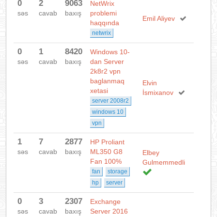
0
2
9063
NetWrix
səs
cavab
baxış
problemi
Emil Aliyev
haqqında
netwrix
0
1
8420
Windows 10-
səs
cavab
baxış
dan Server
2k8r2 vpn
baglanmaq
Elvin
xetasi
İsmixanov
server 2008r2
windows 10
vpn
1
7
2877
HP Proliant
səs
cavab
baxış
ML350 G8
Elbey
Fan 100%
Gulmemmedli
fan
storage
hp
server
0
3
2307
Exchange
səs
cavab
baxış
Server 2016