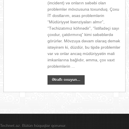
(incident) və onların səbəbi olan
problemlər mövzusuna toxunduq. Çoxu
İT dostlarım, əsas problemlərin
“Müdüriyyət lisenziyaları almır”,
“Təchizatımız köhnədir”, “İstifadəçi sayı
çoxdur, çatdırmırıq” kimi səbəblərdə
görürlər. Mövzuya dəvam olaraq demək
istəyirəm ki, düzdür, bu tipdə problemlər
var və onlar ancaq müdüriyyətin mali
imkanlarına bağlıdır, əmma, çox vaxt
problemlərin ...
Ətraflı oxuyun...
Technet.az. Bütün hüquqlar qorunur.