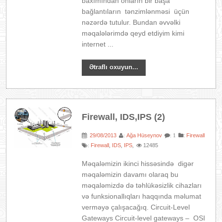
baxımından onların bir başa
bağlantıların tənzimlənməsi üçün
nəzərdə tutulur. Bundan əvvəlki
məqalələrimdə qeyd etdiyim kimi
internet ...
Ətraflı oxuyun...
Firewall, IDS,IPS (2)
29/08/2013
Ağa Hüseynov
:
Firewall
:
:
: 1
Firewall
IDS
IPS
12485
:
,
,
,
Məqaləmizin ikinci hissəsində digər
məqaləmizin davamı olaraq bu
məqaləmizdə də təhlükəsizlik cihazları
və funksionallıqları haqqında məlumat
verməyə çalışacağıq. Circuit-Level
Gateways Circuit-level gateways – OSI