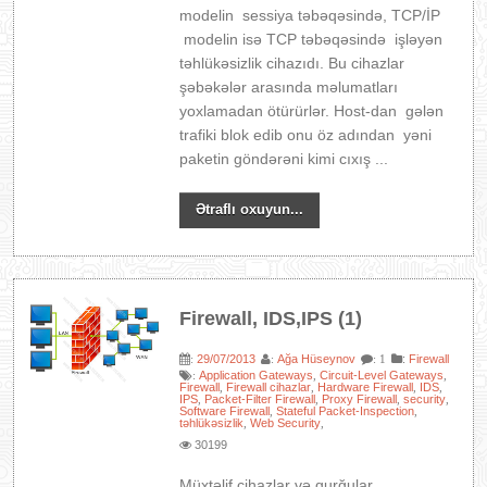
modelin sessiya təbəqəsində, TCP/İP
modelin isə TCP təbəqəsində işləyən
təhlükəsizlik cihazıdı. Bu cihazlar
şəbəkələr arasında məlumatları
yoxlamadan ötürürlər. Host-dan gələn
trafiki blok edib onu öz adından yəni
paketin göndərəni kimi cıxış ...
Ətraflı oxuyun...
Firewall, IDS,IPS (1)
29/07/2013
Ağa Hüseynov
:
Firewall
:
:
: 1
Application Gateways
Circuit-Level Gateways
:
,
,
Firewall
Firewall cihazlar
Hardware Firewall
IDS
,
,
,
,
IPS
Packet-Filter Firewall
Proxy Firewall
security
,
,
,
,
Software Firewall
Stateful Packet-Inspection
,
,
təhlükəsizlik
Web Security
,
,
30199
Müxtəlif cihazlar və qurğular