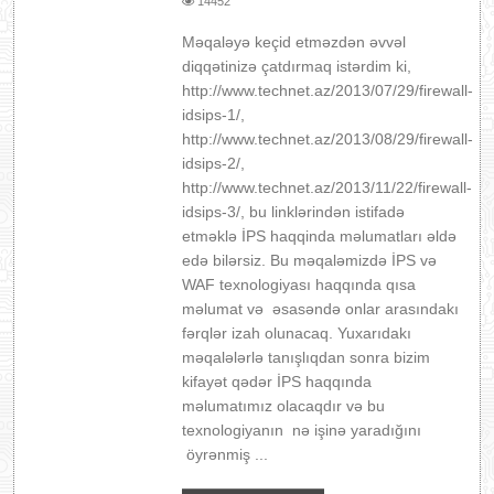
14452
Məqaləyə keçid etməzdən əvvəl
diqqətinizə çatdırmaq istərdim ki,
http://www.technet.az/2013/07/29/firewall-
idsips-1/,
http://www.technet.az/2013/08/29/firewall-
idsips-2/,
http://www.technet.az/2013/11/22/firewall-
idsips-3/, bu linklərindən istifadə
etməklə İPS haqqinda məlumatları əldə
edə bilərsiz. Bu məqaləmizdə İPS və
WAF texnologiyası haqqında qısa
məlumat və əsasəndə onlar arasındakı
fərqlər izah olunacaq. Yuxarıdakı
məqalələrlə tanışlıqdan sonra bizim
kifayət qədər İPS haqqında
məlumatımız olacaqdır və bu
texnologiyanın nə işinə yaradığını
öyrənmiş ...