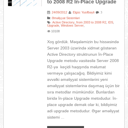
to 2008 R2 İn-Place Upgrade
24/09/2012
Elgüc Yusifbəyli
:
:
: 3
:
Əməliyyat Sistemləri
Active Directory
from 2003 to 2008 R2
IDS
:
,
,
,
Upgrade
Windows Server
,
,
10108
Xoş gördük. Məqaləmizin bu hissəsində
Server 2003 üzərində xidmət göstərən
Active Directory struktrunun İn-Place
Upgrade metodu vasitəsilə Server 2008
R2-yə keçidi haqqında məlumat
verməyə çalışacağıq. Bildiyimiz kimi
əvvəlki əməliyyat sistemlərini yeni
əməliyyat sistemlərinə daşımaq üçün bir
sıra metodlar mümkündür. Bunlardan
biridə İn-place Upgrade metodudur. İn-
place upgrade demək olar ki, bildiyimiz
adi upgrade metodudur. Əgər əməliyyat
sistemi ...