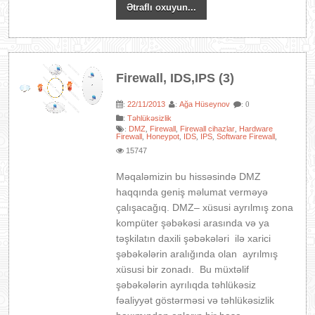
Ətraflı oxuyun...
Firewall, IDS,IPS (3)
22/11/2013
Ağa Hüseynov
:
:
: 0
:
Təhlükəsizlik
DMZ
Firewall
Firewall cihazlar
Hardware
:
,
,
,
Firewall
Honeypot
IDS
IPS
Software Firewall
,
,
,
,
,
15747
Məqaləmizin bu hissəsində DMZ
haqqında geniş məlumat verməyə
çalışacağıq. DMZ– xüsusi ayrılmış zona
kompüter şəbəkəsi arasında və ya
təşkilatın daxili şəbəkələri ilə xarici
şəbəkələrin aralığında olan ayrılmış
xüsusi bir zonadı. Bu müxtəlif
şəbəkələrin ayrılıqda təhlükəsiz
fəaliyyət göstərməsi və təhlükəsizlik