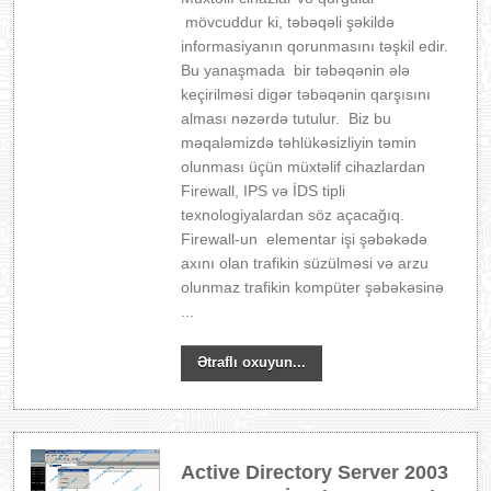
mövcuddur ki, təbəqəli şəkildə
informasiyanın qorunmasını təşkil edir.
Bu yanaşmada bir təbəqənin ələ
keçirilməsi digər təbəqənin qarşısını
alması nəzərdə tutulur. Biz bu
məqaləmizdə təhlükəsizliyin təmin
olunması üçün müxtəlif cihazlardan
Firewall, IPS və İDS tipli
texnologiyalardan söz açacağıq.
Firewall-un elementar işi şəbəkədə
axını olan trafikin süzülməsi və arzu
olunmaz trafikin kompüter şəbəkəsinə
...
Ətraflı oxuyun...
Active Directory Server 2003