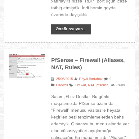
xatırlayırsınızsa “RDP” port üçün icazə
tətbiq etmişdik. İndi həmin qayda
üzərində dəyişiklik ...
Ətraflı oxuyun...
PfSense – Firewall (Aliases,
NAT, Rules)
25/08/2015
Röyal Əmrahov
:
:
: 0
:
Firewall
Firewall
NAT
pfsense
22608
:
,
,
,
Salam, Əziz Dostlar. Bu günki
məqaləmizdə PfSense üzərində
“Firewall” menusu vasitəsilə həyata
keçirilən bəzi tənzimləmələrdən bəhs
edəcəyik. Qısacası bu menu altında yer
alan xüsusiyyətləri açıqlamağa
çalışacağıq.Bu məqaləmizdə “Aliases“,