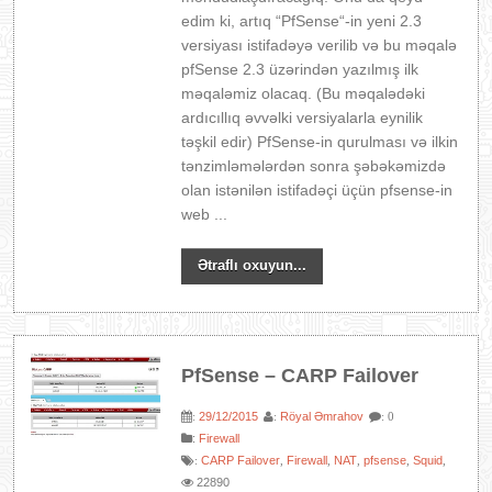
edim ki, artıq “PfSense“-in yeni 2.3
versiyası istifadəyə verilib və bu məqalə
pfSense 2.3 üzərindən yazılmış ilk
məqaləmiz olacaq. (Bu məqalədəki
ardıcıllıq əvvəlki versiyalarla eynilik
təşkil edir) PfSense-in qurulması və ilkin
tənzimləmələrdən sonra şəbəkəmizdə
olan istənilən istifadəçi üçün pfsense-in
web ...
Ətraflı oxuyun...
PfSense – CARP Failover
29/12/2015
Röyal Əmrahov
:
:
: 0
:
Firewall
CARP Failover
Firewall
NAT
pfsense
Squid
:
,
,
,
,
,
22890