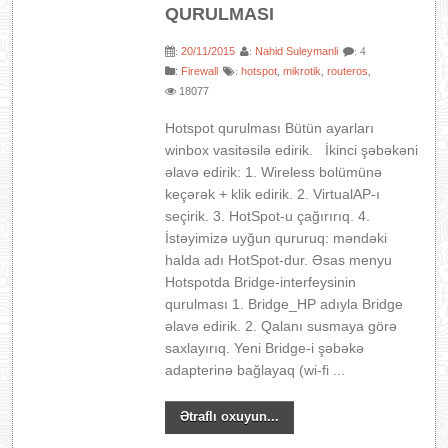
QURULMASI
20/11/2015
Nahid Suleymanli
:
:
: 4
:
Firewall
hotspot
mikrotik
routeros
:
,
,
,
18077
Hotspot qurulması Bütün ayarları
winbox vasitəsilə edirik. İkinci şəbəkəni
əlavə edirik: 1. Wireless bolümünə
keçərək + klik edirik. 2. VirtualAP-ı
seçirik. 3. HotSpot-u çağırırıq. 4.
İstəyimizə uyğun qururuq: məndəki
halda adı HotSpot-dur. Əsas menyu
Hotspotda Bridge-interfeysinin
qurulması 1. Bridge_HP adıyla Bridge
əlavə edirik. 2. Qalanı susmaya görə
saxlayırıq. Yeni Bridge-i şəbəkə
adapterinə bağlayaq (wi-fi ...
Ətraflı oxuyun...