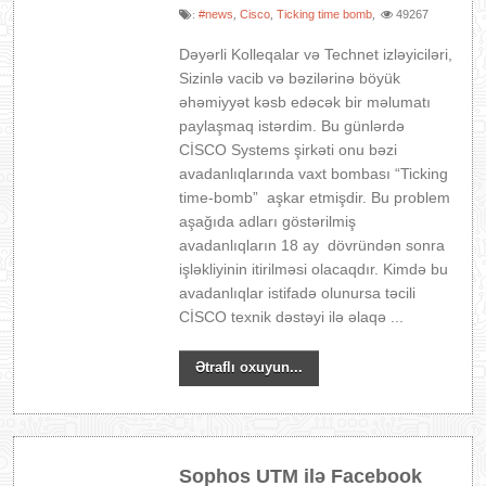
#news
Cisco
Ticking time bomb
49267
:
,
,
,
Dəyərli Kolleqalar və Technet izləyiciləri,
Sizinlə vacib və bəzilərinə böyük
əhəmiyyət kəsb edəcək bir məlumatı
paylaşmaq istərdim. Bu günlərdə
CİSCO Systems şirkəti onu bəzi
avadanlıqlarında vaxt bombası “Ticking
time-bomb” aşkar etmişdir. Bu problem
aşağıda adları göstərilmiş
avadanlıqların 18 ay dövründən sonra
işləkliyinin itirilməsi olacaqdır. Kimdə bu
avadanlıqlar istifadə olunursa təcili
CİSCO texnik dəstəyi ilə əlaqə ...
Ətraflı oxuyun...
Sophos UTM ilə Facebook