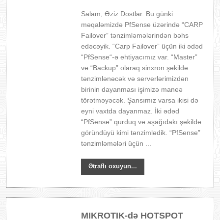
Salam, Əziz Dostlar. Bu günki
məqaləmizdə PfSense üzərində “CARP
Failover” tənzimləmələrindən bəhs
edəcəyik. “Carp Failover” üçün iki ədəd
“PfSense“-ə ehtiyacımız var. “Master”
və “Backup” olaraq sinxron şəkildə
tənzimlənəcək və serverlərimizdən
birinin dayanması işimizə maneə
törətməyəcək. Şansımız varsa ikisi də
eyni vaxtda dayanmaz. İki ədəd
“PfSense” qurduq və aşağıdakı şəkildə
göründüyü kimi tənzimlədik. “PfSense”
tənzimləmələri üçün ...
Ətraflı oxuyun...
MIKROTIK-də HOTSPOT