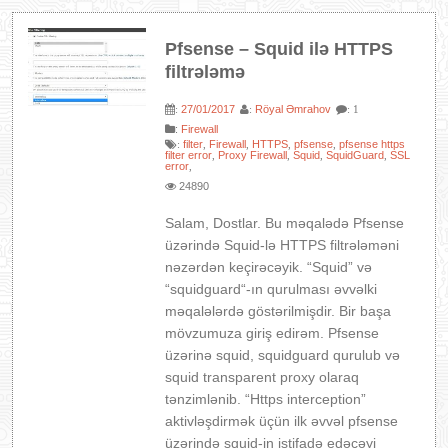
Pfsense – Squid ilə HTTPS
filtrələmə
27/01/2017
Röyal Əmrahov
:
:
: 1
:
Firewall
filter
Firewall
HTTPS
pfsense
pfsense https
:
,
,
,
,
filter error
Proxy Firewall
Squid
SquidGuard
SSL
,
,
,
,
error
,
24890
Salam, Dostlar. Bu məqalədə Pfsense
üzərində Squid-lə HTTPS filtrələməni
nəzərdən keçirəcəyik. “Squid” və
“squidguard“-ın qurulması əvvəlki
məqalələrdə göstərilmişdir. Bir başa
mövzumuza giriş edirəm. Pfsense
üzərinə squid, squidguard qurulub və
squid transparent proxy olaraq
tənzimlənib. “Https interception”
aktivləşdirmək üçün ilk əvvəl pfsense
üzərində squid-in istifadə edəcəyi