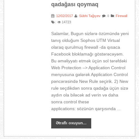
qadağası qoymaq
12/02/2017
Sübhi Tağıyev
:
Firewall
:
:
: 0
14723
:
Salamlar, Bugun sizlərə özümündə yeni
tanış olduğum Sophos UTM Virtual
olaraq qurulmuş firewall -da qısaca
Facebook bloklamağı göstərəcəyəm.
Bu əməliyyatı etmək üçün sol tərəfdəki
Web Protection –> Application Control
menyusuna gələrək Application Control
pəncərəsində New Rule seçirik. 2) New
rule seçdikdən sonra qadağa üçün sizə
aydın ola biləcək ad verin və daha
sonra control these
applications: sözünün qarşısında ...
Ətraflı oxuyun...