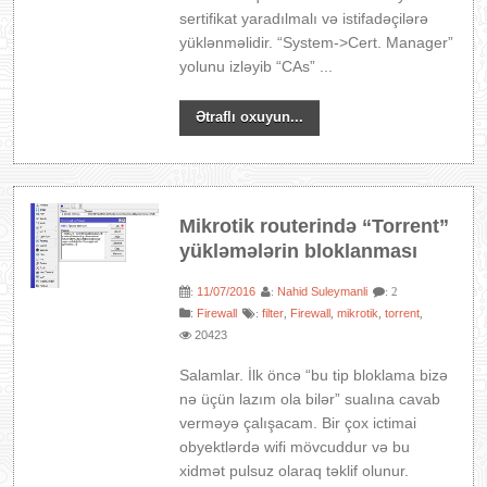
sertifikat yaradılmalı və istifadəçilərə
yüklənməlidir. “System->Cert. Manager”
yolunu izləyib “CAs” ...
Ətraflı oxuyun...
Mikrotik routerində “Torrent”
yükləmələrin bloklanması
11/07/2016
Nahid Suleymanli
:
:
: 2
:
Firewall
filter
Firewall
mikrotik
torrent
:
,
,
,
,
20423
Salamlar. İlk öncə “bu tip bloklama bizə
nə üçün lazım ola bilər” sualına cavab
verməyə çalışacam. Bir çox ictimai
obyektlərdə wifi mövcuddur və bu
xidmət pulsuz olaraq təklif olunur.