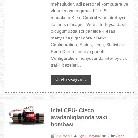
məhsuludur, adi personal komputerə və
virtual maşına qurula bilər. Bu
məqalədə Kerio Control web interfeysi
ilə tanış olacağıq. Web interfeysə daxil
olduğumuzda sol paneldə 4 əsas
menyu başlığını görə bilərik:
Configuration, Status, Logs, Statistics.
Kerio Control menyu paneli
Configuration menyusunda interfeyslər,
trafik icazələri, ...
Ətraflı oxuyun...
İntel CPU- Cisco
avadanlıqlarında vaxt
bombası
23/02/2017
Ağa Hüseynov
:
Cisco
:
:
: 0