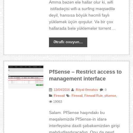
Amma bəzən elə hallar olur ki, wifi
istifadəçisi wifi-a surfing məqsədilə
deyil, hansısa böyük həcmli faylı
yükləmək üçün qoşulur. Və bir çox
hallarada bələ yükləmələr torrent ...
Ətraflı oxuyun...
PfSense – Restrict access to
management interface
13/04/2016
Röyal Əmrahov
:
:
: 0
:
Firewall
Firewall
Firewall Rule
pfsense
:
,
,
,
19063
Salam. PfSense haqındakı bu
məqaləmizdə PfSense-in idarə
interfeysinə daxili şəbəkəmizdən girişi
məhdudlaşdıracağıq. Onu da qeyd