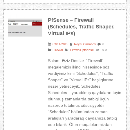
PfSense – Firewall
(Schedules, Traffic Shaper,
Virtual IPs)
03/11/2015
Röyal Əmrahov
:
:
: 0
:
Firewall
Firewall
pfsense
18081
:
,
,
Salam, Əziz Dostlar. “Firewall”
məqaləmizin ikinci hissəsində söz
verdiyimiz kimi “Schedules“, “Traffic
Shaper” və “Virtual IPs” başlıqlarına
nəzər yetirəcəyik. Schedules:
Schedules – yaradılmış qaydaların təyin
olunmuş zamanlarda tətbiqi üçün
nəzərdə tutulmuş xüsusiyyətdir.
“Schedules” bölümündən zaman
aralıqları yaradaraq qaydamıza tətbiq
edə bilərik. Ötən məqalələrimizdən