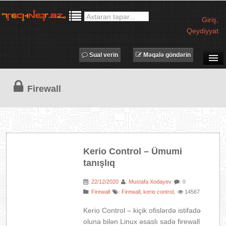
Giriş
,
Qeydiyyat
Sual verin
Məqalə göndərin
SUAL-CAVAB
Firewall
TECHNET TV
MƏQALƏLƏR
İŞ ELANLARI
TƏDBİRLƏR
Kerio Control – Ümumi
PROQRAMLAR
tanışlıq
AVADANLIQLAR
22/12/2020
Mustafa Xodayev
:
:
: 0
IT LÜĞƏT
:
Firewall
Firewall
kerio control
14567
:
,
,
XƏBƏRLƏR
Kerio Control – kiçik ofislərdə istifadə
oluna bilən Linux əsaslı sadə firewall