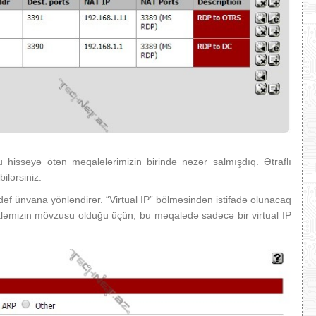
bu hissəyə ötən məqalələrimizin birində nəzər salmışdıq. Ətraflı
ilərsiniz.
dəf ünvana yönləndirər. “Virtual IP” bölməsindən istifadə olunacaq
əqaləmizin mövzusu olduğu üçün, bu məqalədə sadəcə bir virtual IP