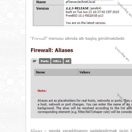
Firewall
“
” menusu altında altı başlıq görülməkdədir.
Aliases
– qayda yaradılmasını sadələşdirmək üçün IP