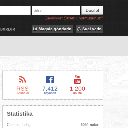
Daxil ol
Qeydiyyat
Şifrəni unutmusunuz?
Məqalə göndərin
Sual verin
ƏBƏRLƏR
RSS
7,412
1,200
Abunə ol
bəyənən
abunə
Statistika
Cəmi istifadəçi:
3054 nəfər