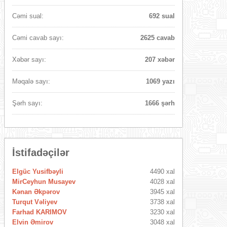
Cəmi sual:
692 sual
Cəmi cavab sayı:
2625 cavab
Xəbər sayı:
207 xəbər
Məqalə sayı:
1069 yazı
Şərh sayı:
1666 şərh
İstifadəçilər
Elgüc Yusifbəyli
4490 xal
MirCeyhun Musayev
4028 xal
Kənan Əkpərov
3945 xal
Turqut Vəliyev
3738 xal
Farhad KARIMOV
3230 xal
Elvin Əmirov
3048 xal