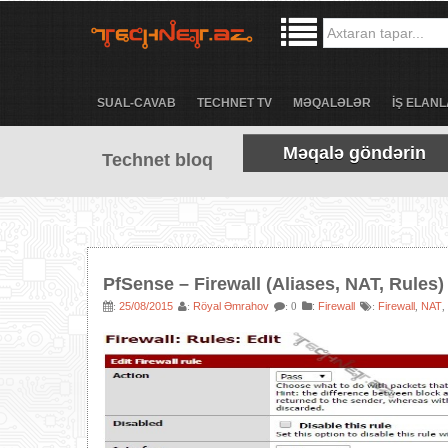
SUAL-CAVAB
TECHNET TV
MƏQALƏLƏR
İŞ ELANL
Məqalə göndərin
Technet bloq
PfSense – Firewall (Aliases, NAT, Rules)
25/08/2015
Röyal Əmrahov
:
Firewall
Firewall
NAT
:
:
: 0
:
,
,