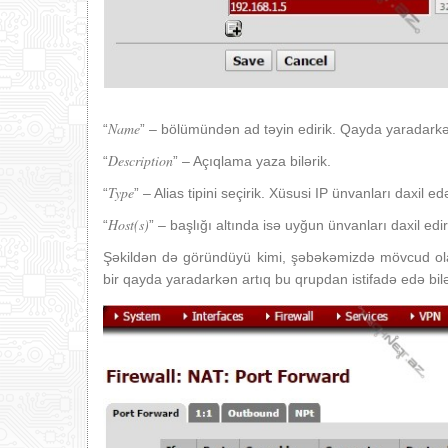
Name
“
” – bölümündən ad təyin edirik. Qayda yaradarkə
Description
“
” – Açıqlama yaza bilərik.
Type
“
” – Alias tipini seçirik. Xüsusi IP ünvanları daxil 
Host(s)
“
” – başlığı altında isə uyğun ünvanları daxil edir
Şəkildən də göründüyü kimi, şəbəkəmizdə mövcud olan 
bir qayda yaradarkən artıq bu qrupdan istifadə edə bilə