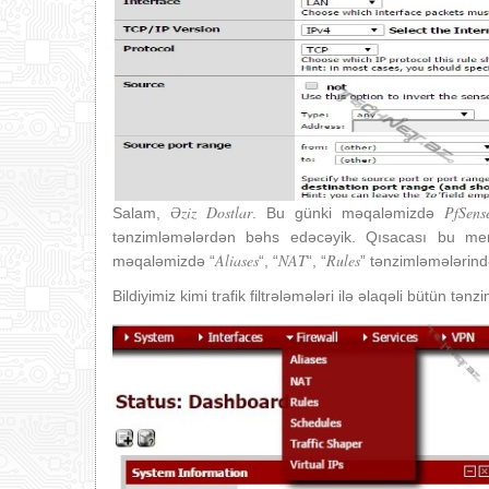
Əziz Dostlar
PfSens
Salam,
. Bu günki məqaləmizdə
tənzimləmələrdən bəhs edəcəyik. Qısacası bu menu
Aliases
NAT
Rules
məqaləmizdə “
“, “
“, “
” tənzimləmələrin
Bildiyimiz kimi trafik filtrələmələri ilə əlaqəli bütün tənz