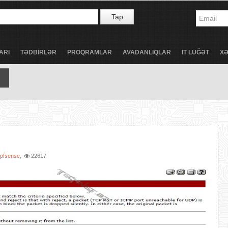
Tap
ARI
TƏDBİRLƏR
PROQRAMLAR
AVADANLIQLAR
IT LÜĞƏT
X
pfsense
22617
,