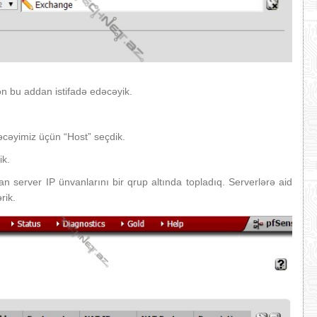
n bu addan istifadə edəcəyik.
edəcəyimiz üçün “Host” seçdik.
ik.
server IP ünvanlarını bir qrup altında topladıq. Serverlərə aid
rik.