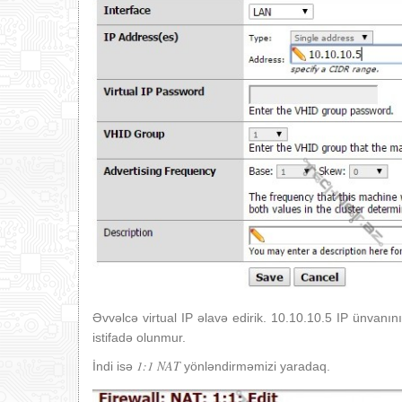
Əvvəlcə virtual IP əlavə edirik. 10.10.10.5 IP ünvanın
istifadə olunmur.
1:1 NAT
İndi isə
yönləndirməmizi yaradaq.