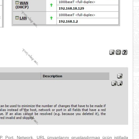
, Port, Network, URL ünvanlarını qruplaşdırmaq üçün istifadə