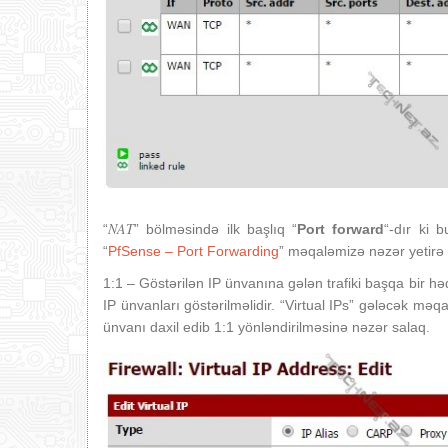
NAT
“
” bölməsində ilk başlıq “
Port forward
“-dır ki 
“
PfSense – Port Forwarding
” məqaləmizə nəzər yetirə b
1:1 – Göstərilən IP ünvanına gələn trafiki başqa bir hə
IP ünvanları göstərilməlidir. “Virtual IPs” gələcək m
ünvanı daxil edib 1:1 yönləndirilməsinə nəzər salaq.