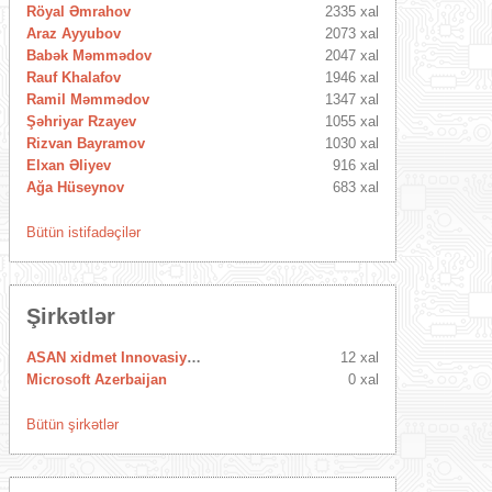
Röyal Əmrahov
2335 xal
Araz Ayyubov
2073 xal
Babək Məmmədov
2047 xal
Rauf Khalafov
1946 xal
Ramil Məmmədov
1347 xal
Şəhriyar Rzayev
1055 xal
Rizvan Bayramov
1030 xal
Elxan Əliyev
916 xal
Ağa Hüseynov
683 xal
Bütün istifadəçilər
Şirkətlər
ASAN xidmet Innovasiya Mərkəzi
12 xal
Microsoft Azerbaijan
0 xal
Bütün şirkətlər