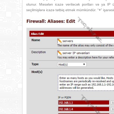
olunur. Məsələn icazə veriləcək portları və ya IP ü
seçilmişlərə icazə tətbiq etmək mümkündür. “
+
” işarəs