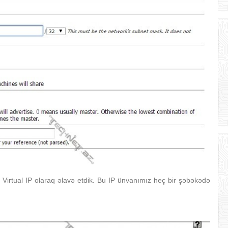
ı Virtual IP olaraq əlavə etdik. Bu IP ünvanımız heç bir şəbəkədə