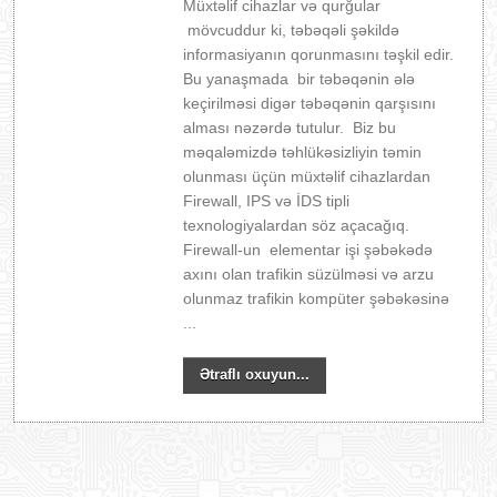
Müxtəlif cihazlar və qurğular
mövcuddur ki, təbəqəli şəkildə
informasiyanın qorunmasını təşkil edir.
Bu yanaşmada bir təbəqənin ələ
keçirilməsi digər təbəqənin qarşısını
alması nəzərdə tutulur. Biz bu
məqaləmizdə təhlükəsizliyin təmin
olunması üçün müxtəlif cihazlardan
Firewall, IPS və İDS tipli
texnologiyalardan söz açacağıq.
Firewall-un elementar işi şəbəkədə
axını olan trafikin süzülməsi və arzu
olunmaz trafikin kompüter şəbəkəsinə
...
Ətraflı oxuyun...