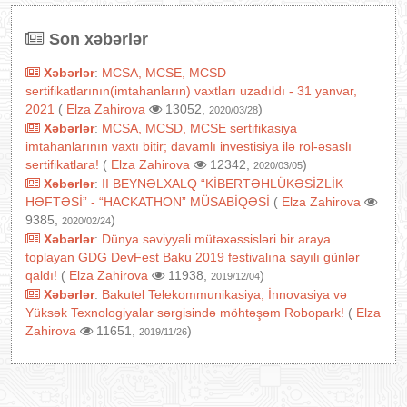
Son xəbərlər
Xəbərlər
:
MCSA, MCSE, MCSD
sertifikatlarının(imtahanların) vaxtları uzadıldı - 31 yanvar,
2021
(
Elza Zahirova
13052,
)
2020/03/28
Xəbərlər
:
MCSA, MCSD, MCSE sertifikasiya
imtahanlarının vaxtı bitir; davamlı investisiya ilə rol-əsaslı
sertifikatlara!
(
Elza Zahirova
12342,
)
2020/03/05
Xəbərlər
:
II BEYNƏLXALQ “KİBERTƏHLÜKƏSİZLİK
HƏFTƏSİ” - “HACKATHON” MÜSABİQƏSİ
(
Elza Zahirova
9385,
)
2020/02/24
Xəbərlər
:
Dünya səviyyəli mütəxəssisləri bir araya
toplayan GDG DevFest Baku 2019 festivalına sayılı günlər
qaldı!
(
Elza Zahirova
11938,
)
2019/12/04
Xəbərlər
:
Bakutel Telekommunikasiya, İnnovasiya və
Yüksək Texnologiyalar sərgisində möhtəşəm Robopark!
(
Elza
Zahirova
11651,
)
2019/11/26