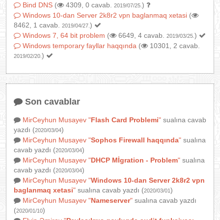
Bind DNS
(
4309, 0 cavab.
)
2019/07/25.
Windows 10-dan Server 2k8r2 vpn baglanmaq xetasi
(
8462, 1 cavab.
)
2019/04/27.
Windows 7, 64 bit problem
(
6649, 4 cavab.
)
2019/03/25.
Windows temporary fayllar haqqında
(
10301, 2 cavab.
)
2019/02/20.
Son cavablar
MirCeyhun Musayev
"
Flash Card Problemi
"
sualına cavab
yazdı (
)
2020/03/04
MirCeyhun Musayev
"
Sophos Firewall haqqında
"
sualına
cavab yazdı (
)
2020/03/04
MirCeyhun Musayev
"
DHCP Mİgration - Problem
"
sualına
cavab yazdı (
)
2020/03/04
MirCeyhun Musayev
"
Windows 10-dan Server 2k8r2 vpn
baglanmaq xetasi
"
sualına cavab yazdı (
)
2020/03/01
MirCeyhun Musayev
"
Nameserver
"
sualına cavab yazdı
(
)
2020/01/10