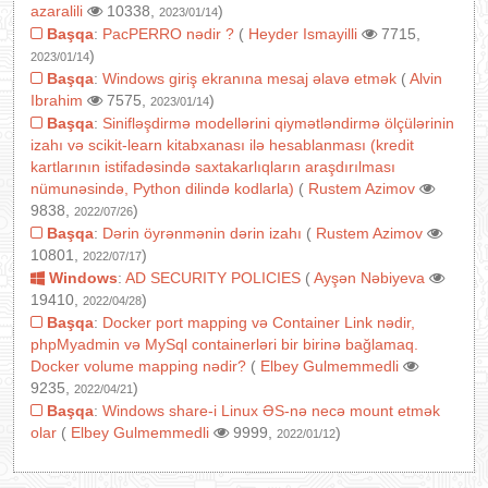
azaralili
10338,
)
2023/01/14
Başqa
:
PacPERRO nədir ?
(
Heyder Ismayilli
7715,
)
2023/01/14
Başqa
:
Windows giriş ekranına mesaj əlavə etmək
(
Alvin
Ibrahim
7575,
)
2023/01/14
Başqa
:
Sinifləşdirmə modellərini qiymətləndirmə ölçülərinin
izahı və scikit-learn kitabxanası ilə hesablanması (kredit
kartlarının istifadəsində saxtakarlıqların araşdırılması
nümunəsində, Python dilində kodlarla)
(
Rustem Azimov
9838,
)
2022/07/26
Başqa
:
Dərin öyrənmənin dərin izahı
(
Rustem Azimov
10801,
)
2022/07/17
Windows
:
AD SECURITY POLICIES
(
Ayşən Nəbiyeva
19410,
)
2022/04/28
Başqa
:
Docker port mapping və Container Link nədir,
phpMyadmin və MySql containerləri bir birinə bağlamaq.
Docker volume mapping nədir?
(
Elbey Gulmemmedli
9235,
)
2022/04/21
Başqa
:
Windows share-i Linux ƏS-nə necə mount etmək
olar
(
Elbey Gulmemmedli
9999,
)
2022/01/12