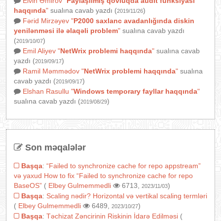
Elvin Əmirov
"
Paylaşılmış qovluqda audit funksiyası
haqqında
"
sualına cavab yazdı (
)
2019/11/26
Fərid Mirzəyev
"
P2000 saxlanc avadanlığında diskin
yenilənməsi ilə əlaqəli problem
"
sualına cavab yazdı
(
)
2019/10/07
Emil Aliyev
"
NetWrix problemi haqqında
"
sualına cavab
yazdı (
)
2019/09/17
Ramil Məmmədov
"
NetWrix problemi haqqında
"
sualına
cavab yazdı (
)
2019/09/17
Elshan Rasullu
"
Windows temporary fayllar haqqında
"
sualına cavab yazdı (
)
2019/08/29
Son məqalələr
Başqa
:
“Failed to synchronize cache for repo appstream”
və yaxud How to fix “Failed to synchronize cache for repo
BaseOS”
(
Elbey Gulmemmedli
6713,
)
2023/11/03
Başqa
:
Scaling nədir? Horizontal və vertikal scaling termləri
(
Elbey Gulmemmedli
6489,
)
2023/10/27
Başqa
:
Təchizat Zəncirinin Riskinin İdarə Edilməsi
(