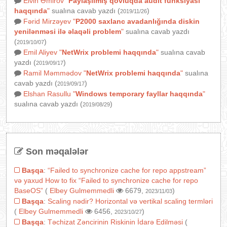
Elvin Əmirov
"
Paylaşılmış qovluqda audit funksiyası
haqqında
"
sualına cavab yazdı (
)
2019/11/26
Fərid Mirzəyev
"
P2000 saxlanc avadanlığında diskin
yenilənməsi ilə əlaqəli problem
"
sualına cavab yazdı
(
)
2019/10/07
Emil Aliyev
"
NetWrix problemi haqqında
"
sualına cavab
yazdı (
)
2019/09/17
Ramil Məmmədov
"
NetWrix problemi haqqında
"
sualına
cavab yazdı (
)
2019/09/17
Elshan Rasullu
"
Windows temporary fayllar haqqında
"
sualına cavab yazdı (
)
2019/08/29
Son məqalələr
Başqa
:
“Failed to synchronize cache for repo appstream”
və yaxud How to fix “Failed to synchronize cache for repo
BaseOS”
(
Elbey Gulmemmedli
6679,
)
2023/11/03
Başqa
:
Scaling nədir? Horizontal və vertikal scaling termləri
(
Elbey Gulmemmedli
6456,
)
2023/10/27
Başqa
:
Təchizat Zəncirinin Riskinin İdarə Edilməsi
(