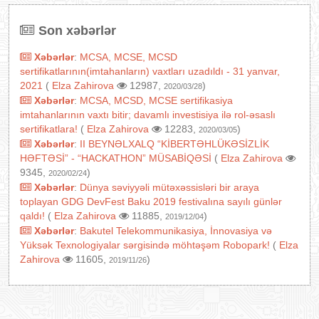
Son xəbərlər
Xəbərlər
:
MCSA, MCSE, MCSD
sertifikatlarının(imtahanların) vaxtları uzadıldı - 31 yanvar,
2021
(
Elza Zahirova
12987,
)
2020/03/28
Xəbərlər
:
MCSA, MCSD, MCSE sertifikasiya
imtahanlarının vaxtı bitir; davamlı investisiya ilə rol-əsaslı
sertifikatlara!
(
Elza Zahirova
12283,
)
2020/03/05
Xəbərlər
:
II BEYNƏLXALQ “KİBERTƏHLÜKƏSİZLİK
HƏFTƏSİ” - “HACKATHON” MÜSABİQƏSİ
(
Elza Zahirova
9345,
)
2020/02/24
Xəbərlər
:
Dünya səviyyəli mütəxəssisləri bir araya
toplayan GDG DevFest Baku 2019 festivalına sayılı günlər
qaldı!
(
Elza Zahirova
11885,
)
2019/12/04
Xəbərlər
:
Bakutel Telekommunikasiya, İnnovasiya və
Yüksək Texnologiyalar sərgisində möhtəşəm Robopark!
(
Elza
Zahirova
11605,
)
2019/11/26