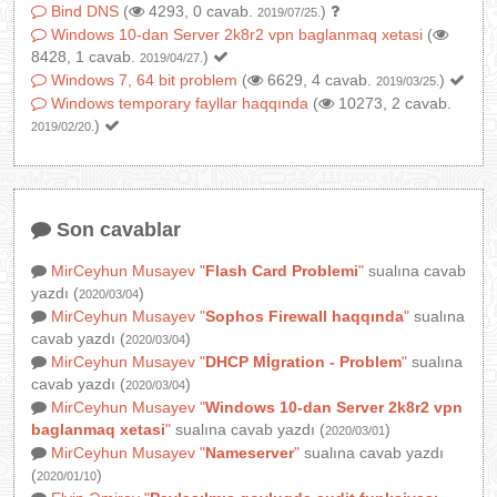
Bind DNS
(
4293, 0 cavab.
)
2019/07/25.
Windows 10-dan Server 2k8r2 vpn baglanmaq xetasi
(
8428, 1 cavab.
)
2019/04/27.
Windows 7, 64 bit problem
(
6629, 4 cavab.
)
2019/03/25.
Windows temporary fayllar haqqında
(
10273, 2 cavab.
)
2019/02/20.
Son cavablar
MirCeyhun Musayev
"
Flash Card Problemi
"
sualına cavab
yazdı (
)
2020/03/04
MirCeyhun Musayev
"
Sophos Firewall haqqında
"
sualına
cavab yazdı (
)
2020/03/04
MirCeyhun Musayev
"
DHCP Mİgration - Problem
"
sualına
cavab yazdı (
)
2020/03/04
MirCeyhun Musayev
"
Windows 10-dan Server 2k8r2 vpn
baglanmaq xetasi
"
sualına cavab yazdı (
)
2020/03/01
MirCeyhun Musayev
"
Nameserver
"
sualına cavab yazdı
(
)
2020/01/10