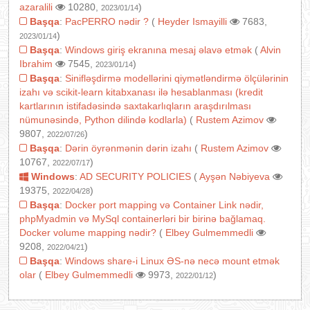
azaralili
10280,
)
2023/01/14
Başqa
:
PacPERRO nədir ?
(
Heyder Ismayilli
7683,
)
2023/01/14
Başqa
:
Windows giriş ekranına mesaj əlavə etmək
(
Alvin
Ibrahim
7545,
)
2023/01/14
Başqa
:
Sinifləşdirmə modellərini qiymətləndirmə ölçülərinin
izahı və scikit-learn kitabxanası ilə hesablanması (kredit
kartlarının istifadəsində saxtakarlıqların araşdırılması
nümunəsində, Python dilində kodlarla)
(
Rustem Azimov
9807,
)
2022/07/26
Başqa
:
Dərin öyrənmənin dərin izahı
(
Rustem Azimov
10767,
)
2022/07/17
Windows
:
AD SECURITY POLICIES
(
Ayşən Nəbiyeva
19375,
)
2022/04/28
Başqa
:
Docker port mapping və Container Link nədir,
phpMyadmin və MySql containerləri bir birinə bağlamaq.
Docker volume mapping nədir?
(
Elbey Gulmemmedli
9208,
)
2022/04/21
Başqa
:
Windows share-i Linux ƏS-nə necə mount etmək
olar
(
Elbey Gulmemmedli
9973,
)
2022/01/12