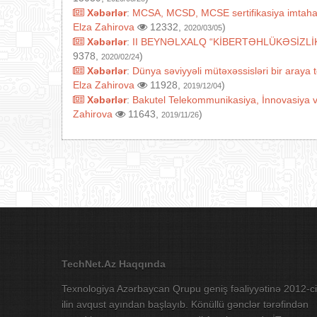
Xəbərlər
:
MCSA, MCSD, MCSE sertifikasiya imtahanları
Elza Zahirova
12332,
)
2020/03/05
Xəbərlər
:
II BEYNƏLXALQ “KİBERTƏHLÜKƏSİZLİ
9378,
)
2020/02/24
Xəbərlər
:
Dünya səviyyəli mütəxəssisləri bir araya
Elza Zahirova
11928,
)
2019/12/04
Xəbərlər
:
Bakutel Telekommunikasiya, İnnovasiya 
Zahirova
11643,
)
2019/11/26
TechNet.Az Haqqında
Texnologiya Azərbaycan Qrupu geniş fəaliyyətinə 2012-ci
ilin avqust ayından başlayıb. Könüllü gənclər tərəfindən