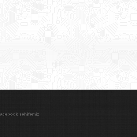
acebook səhifəmiz