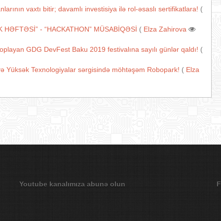
nın vaxtı bitir; davamlı investisiya ilə rol-əsaslı sertifikatlara!
(
K HƏFTƏSİ” - “HACKATHON” MÜSABİQƏSİ
(
Elza Zahirova
 toplayan GDG DevFest Baku 2019 festivalına sayılı günlər qaldı!
(
və Yüksək Texnologiyalar sərgisində möhtəşəm Robopark!
(
Elza
Youtube kanalımıza abunə olun
F