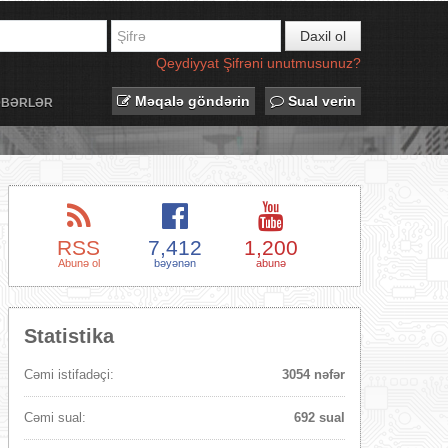
Daxil ol
Qeydiyyat
Şifrəni unutmusunuz?
Məqalə göndərin
Sual verin
ƏBƏRLƏR
RSS
7,412
1,200
Abunə ol
bəyənən
abunə
Statistika
Cəmi istifadəçi:
3054 nəfər
Cəmi sual:
692 sual