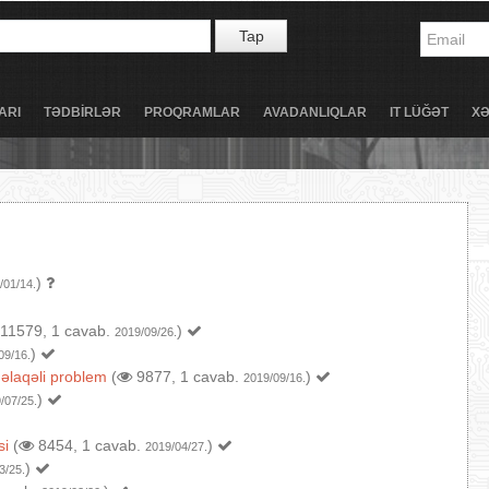
Tap
ARI
TƏDBİRLƏR
PROQRAMLAR
AVADANLIQLAR
IT LÜĞƏT
X
)
/01/14.
11579, 1 cavab.
)
2019/09/26.
)
09/16.
 əlaqəli problem
(
9877, 1 cavab.
)
2019/09/16.
)
/07/25.
si
(
8454, 1 cavab.
)
2019/04/27.
)
3/25.