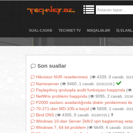
SUAL-CAVAB
TECHNET TV
MƏQALƏLƏR
İŞ ELANL
Son suallar
Hikvision NVR resetlenmesi.
(
4339, 0 cavab.
2023
Nameserver
(
9460, 1 cavab.
)
2019/12/29.
Paylaşılmış qovluqda audit funksiyası haqqında
(
NetWrix problemi haqqında
(
9095, 2 cavab.
2019/
P2000 saxlanc avadanlığında diskin yenilənməsi ilə
70-271-dən MD-100-ə keçid
(
5658, 1 cavab.
2019
Bind DNS
(
4305, 0 cavab.
)
2019/07/25.
Windows 10-dan Server 2k8r2 vpn baglanmaq xeta
Windows 7, 64 bit problem
(
6649, 4 cavab.
2019/0