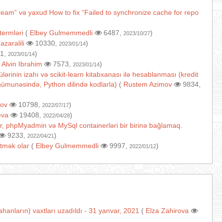
ream” və yaxud How to fix “Failed to synchronize cache for repo
termləri
(
Elbey Gulmemmedli
6487,
)
2023/10/27
(
azaralili
10330,
)
2023/01/14
1,
)
2023/01/14
(
Alvin Ibrahim
7573,
)
2023/01/14
lərinin izahı və scikit-learn kitabxanası ilə hesablanması (kredit
ı nümunəsində, Python dilində kodlarla)
(
Rustem Azimov
9834,
ov
10798,
)
2022/07/17
eva
19408,
)
2022/04/28
r, phpMyadmin və MySql containerləri bir birinə bağlamaq.
9233,
)
2022/04/21
tmək olar
(
Elbey Gulmemmedli
9997,
)
2022/01/12
anların) vaxtları uzadıldı - 31 yanvar, 2021
(
Elza Zahirova