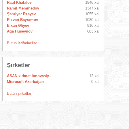
Rauf Khalafov
1946 xal
Ramil Məmmədov
1347 xal
Şəhriyar Rzayev
1055 xal
Rizvan Bayramov
1030 xal
Elxan Əliyev
916 xal
Ağa Hüseynov
683 xal
Bütün istifadəçilər
Şirkətlər
ASAN xidmet Innovasiya Mərkəzi
12 xal
Microsoft Azerbaijan
0 xal
Bütün şirkətlər