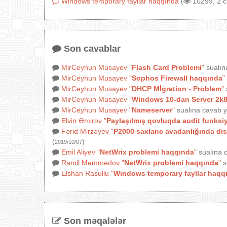
Windows temporary fayllar haqqında
(
10299, 2 
Son cavablar
MirCeyhun Musayev
"
Flash Card Problemi
"
sualın
MirCeyhun Musayev
"
Sophos Firewall haqqında
"
MirCeyhun Musayev
"
DHCP Mİgration - Problem
"
MirCeyhun Musayev
"
Windows 10-dan Server 2k8
MirCeyhun Musayev
"
Nameserver
"
sualına cavab y
Elvin Əmirov
"
Paylaşılmış qovluqda audit funksi
Fərid Mirzəyev
"
P2000 saxlanc avadanlığında disk
(
)
2019/10/07
Emil Aliyev
"
NetWrix problemi haqqında
"
sualına c
Ramil Məmmədov
"
NetWrix problemi haqqında
"
s
Elshan Rasullu
"
Windows temporary fayllar haqq
Son məqalələr