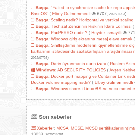
Başqa
:
“Failed to synchronize cache for repo appst
BaseOS”
(
Elbey Gulmemmedli
6707,
)
2023/11/03
Başqa
:
Scaling nədir? Horizontal və vertikal scaling 
Başqa
:
Təchizat Zəncirinin Riskinin İdarə Edilməsi
Başqa
:
PacPERRO nədir ?
(
Heyder Ismayilli
771
Başqa
:
Windows giriş ekranına mesaj əlavə etmək
Başqa
:
Sinifləşdirmə modellərini qiymətləndirmə ölçü
kartlarının istifadəsində saxtakarlıqların araşdırılmas
)
2022/07/26
Başqa
:
Dərin öyrənmənin dərin izahı
(
Rustem Azim
Windows
:
AD SECURITY POLICIES
(
Ayşən Nəbiy
Başqa
:
Docker port mapping və Container Link nədi
Docker volume mapping nədir?
(
Elbey Gulmemmedli
Başqa
:
Windows share-i Linux ƏS-nə necə mount e
Son xəbərlər
Xəbərlər
:
MCSA, MCSE, MCSD sertifikatlarının(imtah
13039,
)
2020/03/28