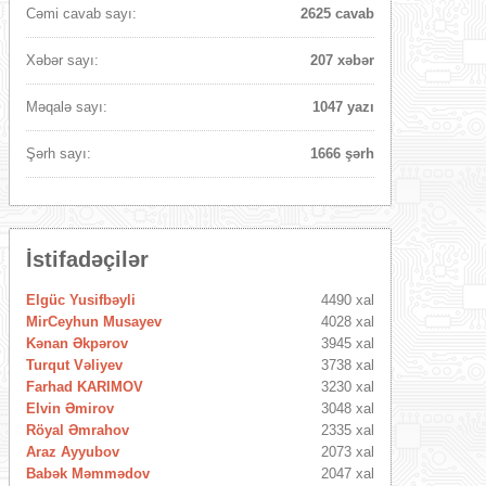
Cəmi cavab sayı:
2625 cavab
Xəbər sayı:
207 xəbər
Məqalə sayı:
1047 yazı
Şərh sayı:
1666 şərh
İstifadəçilər
Elgüc Yusifbəyli
4490 xal
MirCeyhun Musayev
4028 xal
Kənan Əkpərov
3945 xal
Turqut Vəliyev
3738 xal
Farhad KARIMOV
3230 xal
Elvin Əmirov
3048 xal
Röyal Əmrahov
2335 xal
Araz Ayyubov
2073 xal
Babək Məmmədov
2047 xal