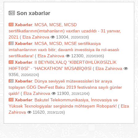
Son xəbərlər
Xəbərlər
:
MCSA, MCSE, MCSD
sertifikatlarının(imtahanların) vaxtları uzadıldı - 31 yanvar,
2021
(
Elza Zahirova
13004,
)
2020/03/28
Xəbərlər
:
MCSA, MCSD, MCSE sertifikasiya
imtahanlarının vaxtı bitir; davamlı investisiya ilə rol-əsaslı
sertifikatlara!
(
Elza Zahirova
12300,
)
2020/03/05
Xəbərlər
:
II BEYNƏLXALQ “KİBERTƏHLÜKƏSİZLİK
HƏFTƏSİ” - “HACKATHON” MÜSABİQƏSİ
(
Elza Zahirova
9356,
)
2020/02/24
Xəbərlər
:
Dünya səviyyəli mütəxəssisləri bir araya
toplayan GDG DevFest Baku 2019 festivalına sayılı günlər
qaldı!
(
Elza Zahirova
11900,
)
2019/12/04
Xəbərlər
:
Bakutel Telekommunikasiya, İnnovasiya və
Yüksək Texnologiyalar sərgisində möhtəşəm Robopark!
(
Elza
Zahirova
11620,
)
2019/11/26