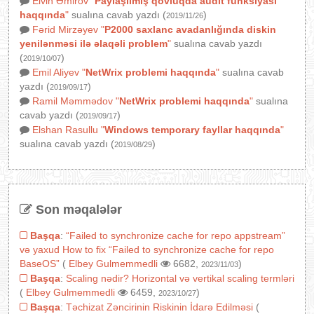
Elvin Əmirov
"
Paylaşılmış qovluqda audit funksiyası
haqqında
"
sualına cavab yazdı (
)
2019/11/26
Fərid Mirzəyev
"
P2000 saxlanc avadanlığında diskin
yenilənməsi ilə əlaqəli problem
"
sualına cavab yazdı
(
)
2019/10/07
Emil Aliyev
"
NetWrix problemi haqqında
"
sualına cavab
yazdı (
)
2019/09/17
Ramil Məmmədov
"
NetWrix problemi haqqında
"
sualına
cavab yazdı (
)
2019/09/17
Elshan Rasullu
"
Windows temporary fayllar haqqında
"
sualına cavab yazdı (
)
2019/08/29
Son məqalələr
Başqa
:
“Failed to synchronize cache for repo appstream”
və yaxud How to fix “Failed to synchronize cache for repo
BaseOS”
(
Elbey Gulmemmedli
6682,
)
2023/11/03
Başqa
:
Scaling nədir? Horizontal və vertikal scaling termləri
(
Elbey Gulmemmedli
6459,
)
2023/10/27
Başqa
:
Təchizat Zəncirinin Riskinin İdarə Edilməsi
(