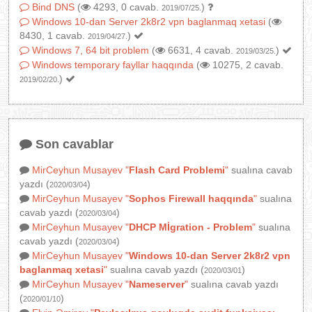
Bind DNS
(
4293, 0 cavab.
)
2019/07/25.
Windows 10-dan Server 2k8r2 vpn baglanmaq xetasi
(
8430, 1 cavab.
)
2019/04/27.
Windows 7, 64 bit problem
(
6631, 4 cavab.
)
2019/03/25.
Windows temporary fayllar haqqında
(
10275, 2 cavab.
)
2019/02/20.
Son cavablar
MirCeyhun Musayev
"
Flash Card Problemi
"
sualına cavab
yazdı (
)
2020/03/04
MirCeyhun Musayev
"
Sophos Firewall haqqında
"
sualına
cavab yazdı (
)
2020/03/04
MirCeyhun Musayev
"
DHCP Mİgration - Problem
"
sualına
cavab yazdı (
)
2020/03/04
MirCeyhun Musayev
"
Windows 10-dan Server 2k8r2 vpn
baglanmaq xetasi
"
sualına cavab yazdı (
)
2020/03/01
MirCeyhun Musayev
"
Nameserver
"
sualına cavab yazdı
(
)
2020/01/10