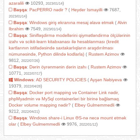
azaralili
10293,
)
2023/01/14
Başqa
:
PacPERRO nədir ?
(
Heyder Ismayilli
7687,
)
2023/01/14
Başqa
:
Windows giriş ekranına mesaj əlavə etmək
(
Alvin
Ibrahim
7549,
)
2023/01/14
Başqa
:
Sinifləşdirmə modellərini qiymətləndirmə ölçülərinin
izahı və scikit-learn kitabxanası ilə hesablanması (kredit
kartlarının istifadəsində saxtakarlıqların araşdırılması
nümunəsində, Python dilində kodlarla)
(
Rustem Azimov
9812,
)
2022/07/26
Başqa
:
Dərin öyrənmənin dərin izahı
(
Rustem Azimov
10771,
)
2022/07/17
Windows
:
AD SECURITY POLICIES
(
Ayşən Nəbiyeva
19379,
)
2022/04/28
Başqa
:
Docker port mapping və Container Link nədir,
phpMyadmin və MySql containerləri bir birinə bağlamaq.
Docker volume mapping nədir?
(
Elbey Gulmemmedli
9212,
)
2022/04/21
Başqa
:
Windows share-i Linux ƏS-nə necə mount etmək
olar
(
Elbey Gulmemmedli
9976,
)
2022/01/12