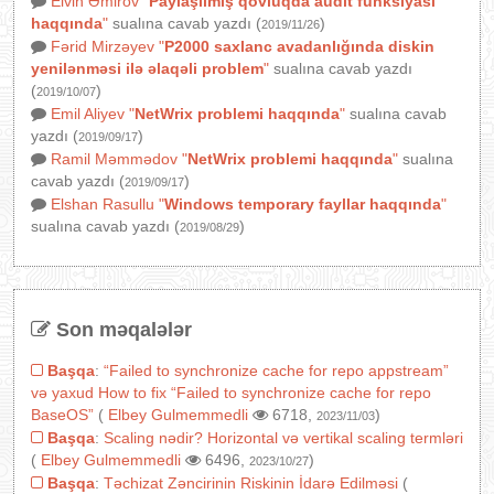
Elvin Əmirov
"
Paylaşılmış qovluqda audit funksiyası
haqqında
"
sualına cavab yazdı (
)
2019/11/26
Fərid Mirzəyev
"
P2000 saxlanc avadanlığında diskin
yenilənməsi ilə əlaqəli problem
"
sualına cavab yazdı
(
)
2019/10/07
Emil Aliyev
"
NetWrix problemi haqqında
"
sualına cavab
yazdı (
)
2019/09/17
Ramil Məmmədov
"
NetWrix problemi haqqında
"
sualına
cavab yazdı (
)
2019/09/17
Elshan Rasullu
"
Windows temporary fayllar haqqında
"
sualına cavab yazdı (
)
2019/08/29
Son məqalələr
Başqa
:
“Failed to synchronize cache for repo appstream”
və yaxud How to fix “Failed to synchronize cache for repo
BaseOS”
(
Elbey Gulmemmedli
6718,
)
2023/11/03
Başqa
:
Scaling nədir? Horizontal və vertikal scaling termləri
(
Elbey Gulmemmedli
6496,
)
2023/10/27
Başqa
:
Təchizat Zəncirinin Riskinin İdarə Edilməsi
(