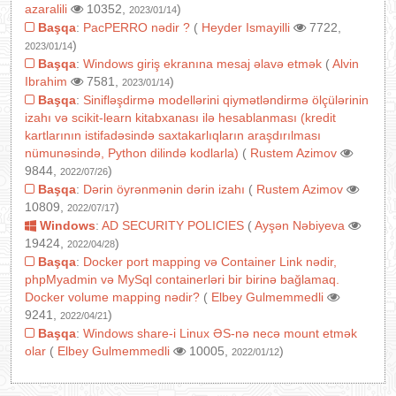
azaralili
10352,
)
2023/01/14
Başqa
:
PacPERRO nədir ?
(
Heyder Ismayilli
7722,
)
2023/01/14
Başqa
:
Windows giriş ekranına mesaj əlavə etmək
(
Alvin
Ibrahim
7581,
)
2023/01/14
Başqa
:
Sinifləşdirmə modellərini qiymətləndirmə ölçülərinin
izahı və scikit-learn kitabxanası ilə hesablanması (kredit
kartlarının istifadəsində saxtakarlıqların araşdırılması
nümunəsində, Python dilində kodlarla)
(
Rustem Azimov
9844,
)
2022/07/26
Başqa
:
Dərin öyrənmənin dərin izahı
(
Rustem Azimov
10809,
)
2022/07/17
Windows
:
AD SECURITY POLICIES
(
Ayşən Nəbiyeva
19424,
)
2022/04/28
Başqa
:
Docker port mapping və Container Link nədir,
phpMyadmin və MySql containerləri bir birinə bağlamaq.
Docker volume mapping nədir?
(
Elbey Gulmemmedli
9241,
)
2022/04/21
Başqa
:
Windows share-i Linux ƏS-nə necə mount etmək
olar
(
Elbey Gulmemmedli
10005,
)
2022/01/12