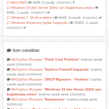
Bind DNS
(
4309, 0 cavab.
)
2019/07/25.
Windows 10-dan Server 2k8r2 vpn baglanmaq xetasi
(
8466, 1 cavab.
)
2019/04/27.
Windows 7, 64 bit problem
(
6649, 4 cavab.
)
2019/03/25.
Windows temporary fayllar haqqında
(
10303, 2 cavab.
)
2019/02/20.
Son cavablar
MirCeyhun Musayev
"
Flash Card Problemi
"
sualına cavab
yazdı (
)
2020/03/04
MirCeyhun Musayev
"
Sophos Firewall haqqında
"
sualına
cavab yazdı (
)
2020/03/04
MirCeyhun Musayev
"
DHCP Mİgration - Problem
"
sualına
cavab yazdı (
)
2020/03/04
MirCeyhun Musayev
"
Windows 10-dan Server 2k8r2 vpn
baglanmaq xetasi
"
sualına cavab yazdı (
)
2020/03/01
MirCeyhun Musayev
"
Nameserver
"
sualına cavab yazdı
(
)
2020/01/10