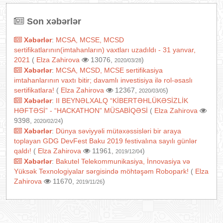
Son xəbərlər
Xəbərlər
:
MCSA, MCSE, MCSD
sertifikatlarının(imtahanların) vaxtları uzadıldı - 31 yanvar,
2021
(
Elza Zahirova
13076,
)
2020/03/28
Xəbərlər
:
MCSA, MCSD, MCSE sertifikasiya
imtahanlarının vaxtı bitir; davamlı investisiya ilə rol-əsaslı
sertifikatlara!
(
Elza Zahirova
12367,
)
2020/03/05
Xəbərlər
:
II BEYNƏLXALQ “KİBERTƏHLÜKƏSİZLİK
HƏFTƏSİ” - “HACKATHON” MÜSABİQƏSİ
(
Elza Zahirova
9398,
)
2020/02/24
Xəbərlər
:
Dünya səviyyəli mütəxəssisləri bir araya
toplayan GDG DevFest Baku 2019 festivalına sayılı günlər
qaldı!
(
Elza Zahirova
11961,
)
2019/12/04
Xəbərlər
:
Bakutel Telekommunikasiya, İnnovasiya və
Yüksək Texnologiyalar sərgisində möhtəşəm Robopark!
(
Elza
Zahirova
11670,
)
2019/11/26