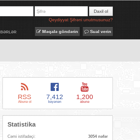
Daxil ol
Qeydiyyat
Şifrəni unutmusunuz?
Məqalə göndərin
Sual verin
ƏBƏRLƏR
RSS
7,412
1,200
Abunə ol
bəyənən
abunə
Statistika
Cəmi istifadəçi:
3054 nəfər