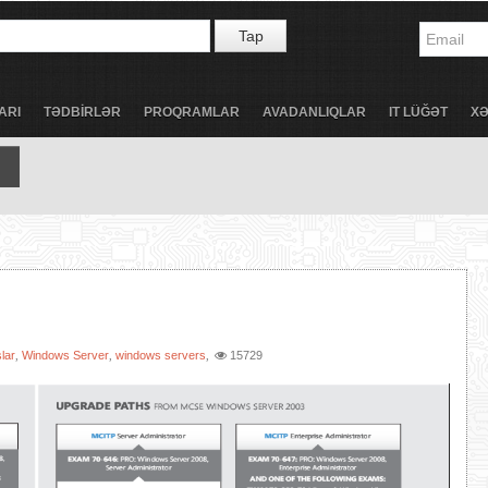
Tap
ARI
TƏDBİRLƏR
PROQRAMLAR
AVADANLIQLAR
IT LÜĞƏT
X
slar
Windows Server
windows servers
15729
,
,
,