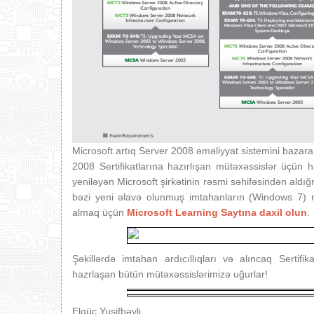
Microsoft artıq Server 2008 əməliyyat sistemini bazara 
2008 Sertifikatlarına hazırlışan mütəxəssislər üçü
yeniləyən Microsoft şirkətinin rəsmi səhifəsindən aldı
bəzi yeni əlavə olunmuş imtahanların (Windows 7) 
almaq üçün
Microsoft Learning Saytına daxil olun
.
Şəkillərdə imtahan ardıcıllıqları və alıncaq Sertifika
hazrlaşan bütün mütəxəssislərimizə uğurlar!
Elgüc Yusifbəyli