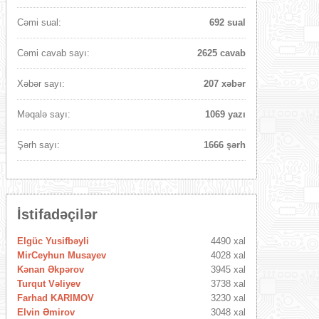
Cəmi sual:
692 sual
Cəmi cavab sayı:
2625 cavab
Xəbər sayı:
207 xəbər
Məqalə sayı:
1069 yazı
Şərh sayı:
1666 şərh
İstifadəçilər
Elgüc Yusifbəyli
4490 xal
MirCeyhun Musayev
4028 xal
Kənan Əkpərov
3945 xal
Turqut Vəliyev
3738 xal
Farhad KARIMOV
3230 xal
Elvin Əmirov
3048 xal