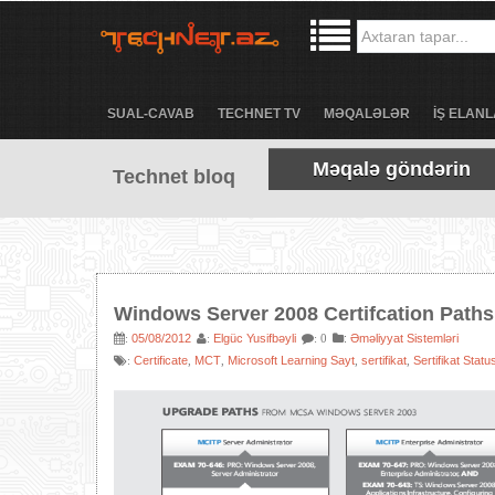
SUAL-CAVAB
TECHNET TV
MƏQALƏLƏR
İŞ ELANL
Məqalə göndərin
Technet bloq
Windows Server 2008 Certifcation Paths
05/08/2012
Elgüc Yusifbəyli
:
Əməliyyat Sistemləri
:
:
: 0
Certificate
MCT
Microsoft Learning Sayt
sertifikat
Sertifikat Statu
:
,
,
,
,