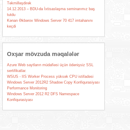
Təkmilləşdirək
14.12.2013 – BDU-da İxtisaslaşma seminarımız baş
tutdu
Kənan Əkbərov Windows Server 70 417 imtahanını
keçdi
Oxşar mövzuda məqalələr
Azure Web saytların müdafiəsi üçün ödənişsiz SSL
sertifikatlar.
WSUS - IIS Worker Process yüksək CPU istifadəsi
Windows Server 2012R2 Shadow Copy Konfiqurasiyası
Performance Monitoring
Windows Server 2012 R2 DFS Namespace
Konfiqurasiyası