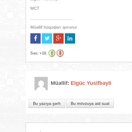
MCT
__________________
Müəllif hüquqları qorunur
Səs:
+10.
Müəllif:
Elgüc Yusifbəyli
Bu yazıya şərh
Bu mövzuya aid sual