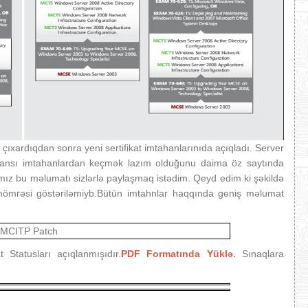
çıxardıqdan sonra yeni sertifikat imtahanlarınıda açıqladı. Server
n hansı imtahanlardan keçmək lazım olduğunu daima öz saytında
ğmız bu məlumatı sizlərlə paylaşmaq istədim. Qeyd edim ki şəkildə
nömrəsi göstəriləmiyb.Bütün imtahnlar haqqında geniş məlumat
t Statusları açıqlanmışıdır.
PDF Formatında Yüklə
.
Sınaqlara