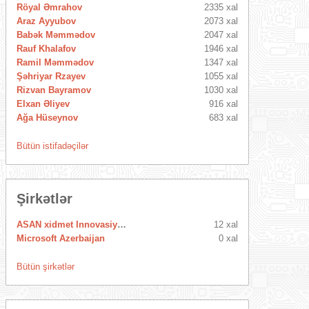
Röyal Əmrahov
2335 xal
Araz Ayyubov
2073 xal
Babək Məmmədov
2047 xal
Rauf Khalafov
1946 xal
Ramil Məmmədov
1347 xal
Şəhriyar Rzayev
1055 xal
Rizvan Bayramov
1030 xal
Elxan Əliyev
916 xal
Ağa Hüseynov
683 xal
Bütün istifadəçilər
Şirkətlər
ASAN xidmet Innovasiya Mərkəzi
12 xal
Microsoft Azerbaijan
0 xal
Bütün şirkətlər